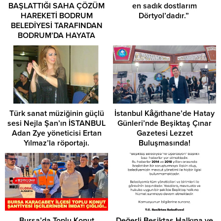
BAŞLATTIĞI SAHA ÇÖZÜM
en sadık dostlarım
HAREKETİ BODRUM
Dörtyol’dadır.”
BELEDİYESİ TARAFINDAN
BODRUM’DA HAYATA
GEÇİRİLİYOR…
Türk sanat müziğinin güçlü
İstanbul Kâğıthane’de Hatay
sesi Nejla Şan’ın İSTANBUL
Günleri’nde Beşiktaş Çınar
Adan Zye yöneticisi Ertan
Gazetesi Lezzet
Yılmaz’la röportajı.
Buluşmasında!
Bursa’da Toplu Konut
Değerli Beşiktaş Halkına ve