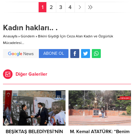
1
2
3
4
Kadın hakları.. .
Anasayfa
»
Gündem
»
Bikini Giydiği İçin Ceza Alan Kadın ve Özgürlük
Mücadelesi...
ABONE OL
Diğer Galeriler
BEŞİKTAŞ BELEDİYESİ’NİN
M. Kemal ATATÜRK: “Benim