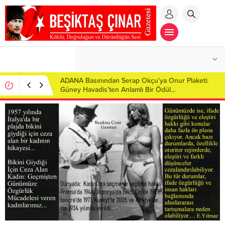
MİLLİ İRADEYE MAHKEME DUVARI! İBB
DAVASINDA BENZERSİZ SKANDAL:
CUMHURBAŞKANI ADAYI İMAMOĞLU SALONDAN
ÇIKARILDI!