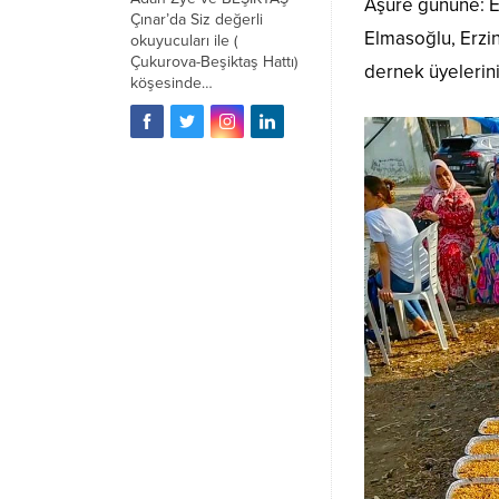
Aşure gününe: E
Çınar’da Siz değerli
Elmasoğlu, Erzi
okuyucuları ile (
Çukurova-Beşiktaş Hattı)
dernek üyelerinin
köşesinde…