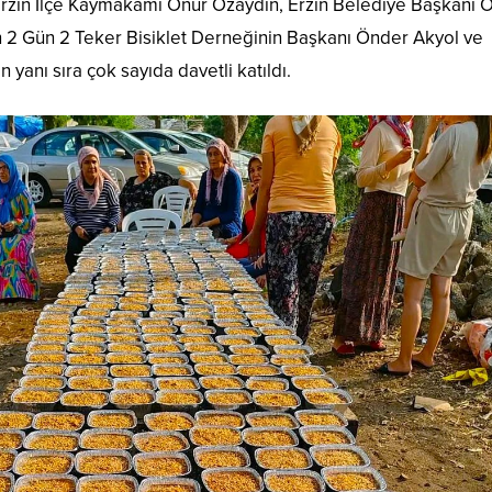
rzin İlçe Kaymakamı Onur Özaydın, Erzin Belediye Başkanı 
n 2 Gün 2 Teker Bisiklet Derneğinin Başkanı Önder Akyol ve
 yanı sıra çok sayıda davetli katıldı.