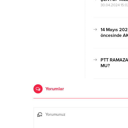
30.04.2024 15:0
14 Mayıs 202
öncesinde AK 
adayları ve…
13.04.2023 22:0
PTT RAMAZA
MU?
03.04.2023 12:4
Yorumlar