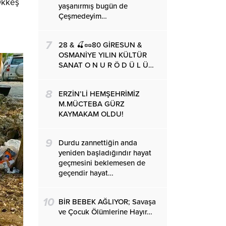
Ökkeş
yaşanırmış bugün de
Çeşmedeyim…
7
28 & 🍒🥜80 GİRESUN &
OSMANİYE YILIN KÜLTÜR
SANAT O N U R Ö D Ü L Ü…
8
ERZİN’Lİ HEMŞEHRİMİZ
M.MÜCTEBA GÜRZ
KAYMAKAM OLDU!
9
Durdu zannettiğin anda
yeniden başladığındır hayat
geçmesini beklemesen de
geçendir hayat…
10
BİR BEBEK AĞLIYOR; Savaşa
ve Çocuk Ölümlerine Hayır…