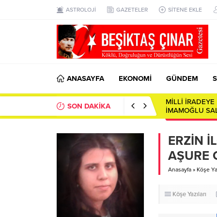
ASTROLOJİ
GAZETELER
SİTENE EKLE
ANASAYFA
EKONOMİ
GÜNDEM
S
MİLLİ İRADEY
SON DAKİKA
İMAMOĞLU SAL
ERZİN 
AŞURE 
Anasayfa
»
Köşe Yaz
Köşe Yazıları