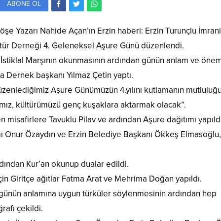
ABONE OL
öşe Yazarı Nahide Açan’ın Erzin haberi: Erzin Turunçlu İmran
ültür Derneği 4. Geleneksel Aşure Günü düzenlendi.
 İstiklal Marşının okunmasının ardından günün anlam ve önem
a Dernek başkanı Yılmaz Çetin yaptı.
düzenlediğimiz Aşure Günümüzün 4.yılını kutlamanın mutluluğ
ımız, kültürümüzü genç kuşaklara aktarmak olacak”.
 misafirlere Tavuklu Pilav ve ardından Aşure dağıtımı yapıldı
 Onur Özaydın ve Erzin Belediye Başkanı Ökkeş Elmasoğlu,
dından Kur’an okunup dualar edildi.
çin Giritçe ağıtlar Fatma Arat ve Mehrima Doğan yapıldı.
r günün anlamına uygun türküler söylenmesinin ardından hep
ğrafı çekildi.