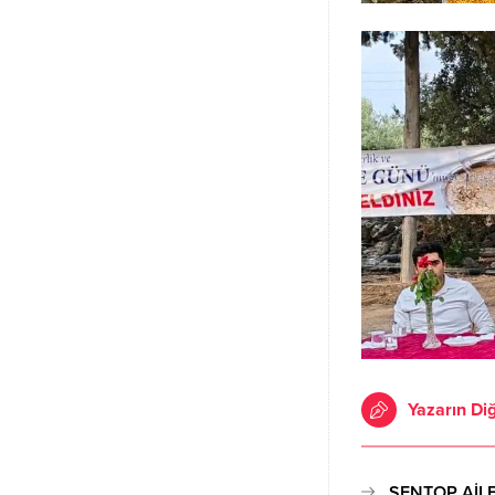
Yazarın Diğ
ŞENTOP AİL