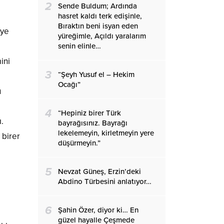
2
Sende Buldum; Ardında
hasret kaldı terk edişinle,
Bıraktın beni isyan eden
iye
yüreğimle, Açıldı yaralarım
senin elinle…
ini
3
“Şeyh Yusuf el – Hekim
Ocağı”
u
4
“Hepiniz birer Türk
.
bayrağısınız. Bayrağı
lekelemeyin, kirletmeyin yere
 birer
düşürmeyin.”
5
Nevzat Güneş, Erzin’deki
Abdino Türbesini anlatıyor…
6
Şahin Özer, diyor ki… En
güzel hayalle Çeşmede