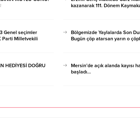
kazanarak 111. Dönem Kayma
2
Adayı oldu…
14.04.2023 22:35
3 Genel seçimler
Bölgemizde Yaylalarda Son D
Parti Milletvekili
Bugün çöp atarsan yarın o çöp
yaşarsın…
2
04.07.2023 21:52
N HEDİYESİ DOĞRU
Mersin’de açık alanda kayısı h
başladı…
6
05.05.2023 13:01