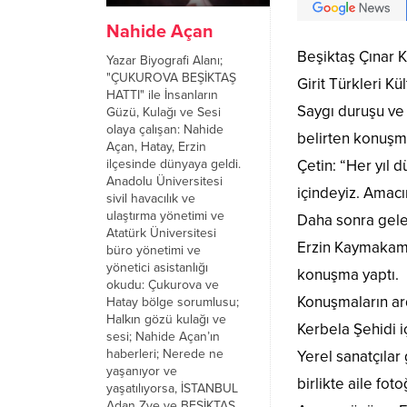
Nahide Açan
Beşiktaş Çınar K
Yazar Biyografi Alanı;
"ÇUKUROVA BEŞİKTAŞ
Girit Türkleri K
HATTI" ile İnsanların
Saygı duruşu ve
Güzü, Kulağı ve Sesi
olaya çalışan: Nahide
belirten konuşm
Açan, Hatay, Erzin
ilçesinde dünyaya geldi.
Çetin: “Her yıl 
Anadolu Üniversitesi
içindeyiz. Amac
sivil havacılık ve
ulaştırma yönetimi ve
Daha sonra gelen
Atatürk Üniversitesi
Erzin Kaymakamı
büro yönetimi ve
yönetici asistanlığı
konuşma yaptı.
okudu: Çukurova ve
Konuşmaların ar
Hatay bölge sorumlusu;
Halkın gözü kulağı ve
Kerbela Şehidi i
sesi; Nahide Açan’ın
haberleri; Nerede ne
Yerel sanatçıla
yaşanıyor ve
birlikte aile foto
yaşatılıyorsa, İSTANBUL
Adan Zye ve BEŞİKTAŞ