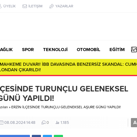
ÜYELİK
İLETİŞİM
YAZARLAR
AĞLIK
SPOR
TEKNOLOJİ
OTOMOBİL
EĞİTİM
E MAHKEME DUVARI! İBB DAVASINDA BENZERSİZ SKANDAL: CUM
ONDAN ÇIKARILDI!
İLÇESİNDE TURUNÇLU GELENEKSEL
GÜNÜ YAPILDI!
ıları
»
ERZİN İLÇESİNDE TURUNÇLU GELENEKSEL AŞURE GÜNÜ YAPILDI!
A
08.08.2024 14:48
0
1.185