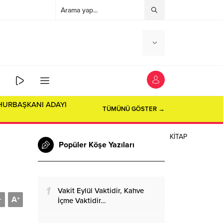
HURBAŞKANI ADAYI
TÜMÜNÜ GÖSTER →
KİTAP
Popüler Köşe Yazıları
1
Vakit Eylül Vaktidir, Kahve
A
-
+
İçme Vaktidir…