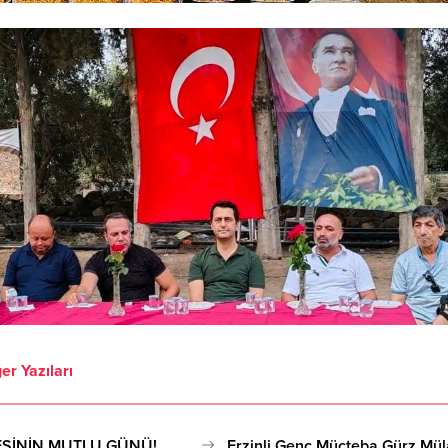
er Yazıları
ESİNİN MUTLU GÜNÜ!
Erzinli Genç Mücteba Gürz Mül