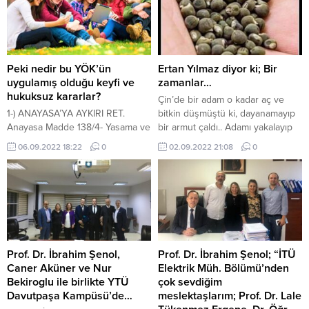
sinde; Ertan Yılmaz’ın Konuğu
oldu, bir ufak çocuğa anlatır gibi
dile getirdi. Pek yalında.
Peki nedir bu YÖK’ün
Ertan Yılmaz diyor ki; Bir
uygulamış olduğu keyfi ve
zamanlar…
hukuksuz kararlar?
Çin’de bir adam o kadar aç ve
1-) ANAYASA’YA AYKIRI RET.
bitkin düşmüştü ki, dayanamayıp
Anayasa Madde 138/4- Yasama ve
bir armut çaldı.. Adamı yakalayıp
yürütme organları ile idare,
cezalandırılmak üzere
06.09.2022 18:22
0
02.09.2022 21:08
0
mahkeme kararlarına uymak
İmparator’un karşısına çıkardılar.
zorundadır; bu organlar ve idare,
Hırsız imparatoru görünce ona
mahkeme kararlarını hiçbir suretle
şöyle dedi; “Değerli efendim, çok
değiştiremez ve bunların yerine
açtım, dayanamadım çaldım ve
getirilmesini geciktiremez.
yedim. Beni affetmeniz için
YÖK’den aldıkları tanınırlık
yalvarıyorum. Eğer affedersiniz
yazılarına güvenerek (EK:1)
size paha biçilemez bir
yurtdışında eğitim görmüş
armağanım olacak..” İmparator
Prof. Dr. İbrahim Şenol,
Prof. Dr. İbrahim Şenol; “İTÜ
gençler ülkemize döndüklerinde
dudak büker;...
Caner Aküner ve Nur
Elektrik Müh. Bölümü’nden
YÖK’ün diploma denkliği ile ilgili
Bekiroglu ile birlikte YTÜ
çok sevdiğim
vermiş olduğu...
Davutpaşa Kampüsü’de…
meslektaşlarım; Prof. Dr. Lale