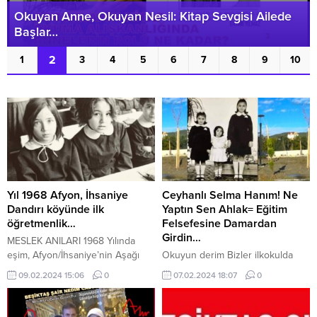
Okuyan Anne, Okuyan Nesil: Kitap Sevgisi Ailede
Başlar…
2
1
3
4
5
6
7
8
9
10
Yıl 1968 Afyon, İhsaniye
Ceyhanlı Selma Hanım! Ne
Dandırı köyünde ilk
Yaptın Sen Ahlak= Eğitim
öğretmenlik…
Felsefesine Damardan
Girdin…
MESLEK ANILARI 1968 Yılında
eşim, Afyon/İhsaniye’nin Aşağı
Okuyun derim Bizler ilkokulda
Dandırı köyünde er öğretmen
yurttaşlık bilgisi, lisede: mantık,
09.02.2024 15:06
0
07.02.2024 18:07
0
olarak göreve başlamıştı… Ben de
sosyoloji, felsefe okuyan nesiliz.
Ceyhan merkezde görev
İşte onun için Kim Milyoner Olmak
yapmakta iken, eş durumundan
İster programında 15 Bin TL yi hiç