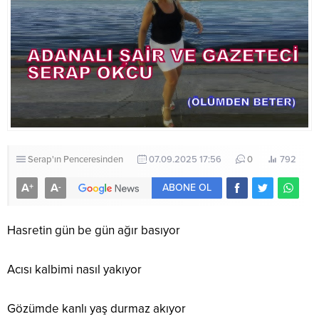
Serap'ın Penceresinden
07.09.2025 17:56
0
792
A
A
+
-
ABONE OL
Hasretin gün be gün ağır basıyor
Acısı kalbimi nasıl yakıyor
Gözümde kanlı yaş durmaz akıyor