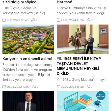
sızdırıldığını söyledi
Haritası!..
Eski Ölçme, Seçme ve
Türkiye Cumhuriyeti’nin kuruluşu
Yerleştirme Merkezi (ÖSYM)
sadece bir ülkenin tarihini değil,
Başkanı Ali Demir'in "Fetullahçı
insanların giyim tarzlarını da
18.10.2020 09:49
0
22.06.2024 13:24
0
Terör Örgütü (FETÖ) üyeliği" ve
baştan sona değiştiren bir
"zincirleme şekilde görevi
devrimin başlangıcıydı. Bu
kötüye" kullanma suçlamasıyla
bağlamda 1923 yılı da Türk halkı
yargılandığı davaya devam edildi.
için özgürlüğün, eşitliğin ve
modernliğin başladığı yıl olarak
kabul edilir. Beşiktaş Çınar
Gazetesi Genel Yayın Yönetmeni
Ertan Yılmaz: “Geçtiğimiz
Kariyerinin en önemli adımı!
YIL 1943 EŞEYİ İLE KİTAP
günlerde elime geçen ve büyük
TAŞIYAN DEVLET
Endüstri ile ortaklaşa tasarlanmış
dikkatimi...
MEMURUNUN HEYKELİ
100’den fazla bölüm ve program
DİKİLDİ
arasından seçim yapın. Bilginizi
ileri seviyelere taşıyın,
Yıl 1943… Genç Mustafa’nın tayini
mesleğinizin talep ettiği deneyimi
Ürgüp Tahsin Ağa
25.08.2022 19:09
0
02.02.2023 13:28
0
kazanın ve etkili bir kariyer
Kütüphanesi’ne çıkar. Bizimki
yaratın…
kütüphanede heyecanla okurları
bekler; bir gün olur, beş gün olur,
ne gelen var, ne giden… Sokakta
bulduklarıyla konuşur, herkese