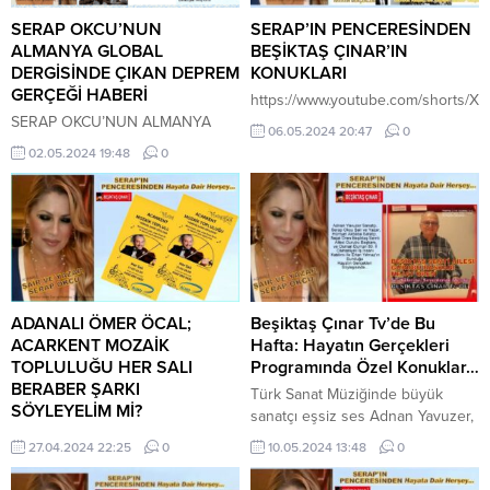
SERAP OKCU’NUN
SERAP’IN PENCERESİNDEN
ALMANYA GLOBAL
BEŞİKTAŞ ÇINAR’IN
DERGİSİNDE ÇIKAN DEPREM
KONUKLARI
GERÇEĞİ HABERİ
https://www.youtube.com/shorts/Xe
SERAP OKCU’NUN ALMANYA
06.05.2024 20:47
0
GLOBAL DERGİSİNDE ÇIKAN
02.05.2024 19:48
0
DEPREM GERÇEĞİ HABERİ
ADANALI ÖMER ÖCAL;
Beşiktaş Çınar Tv’de Bu
ACARKENT MOZAİK
Hafta: Hayatın Gerçekleri
TOPLULUĞU HER SALI
Programında Özel Konuklar…
BERABER ŞARKI
Türk Sanat Müziğinde büyük
SÖYLEYELİM Mİ?
sanatçı eşsiz ses Adnan Yavuzer,
Dünyaca ünlü yazar Orhan
27.04.2024 22:25
0
10.05.2024 13:48
0
Kemal’in Şair ve Yazar Yeğeni
Serap Okcu, yeni yazdığı kitabı ile