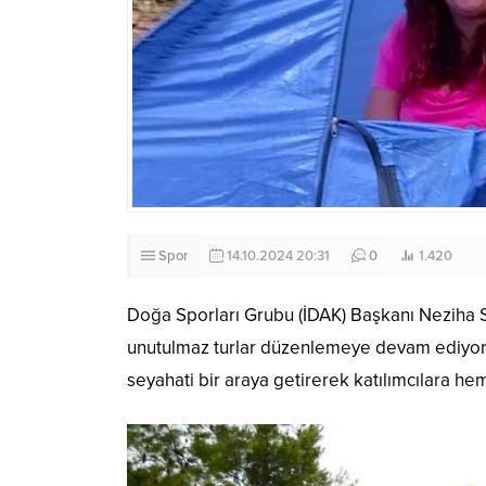
Spor
14.10.2024 20:31
0
1.420
Doğa Sporları Grubu (İDAK) Başkanı Neziha S
unutulmaz turlar düzenlemeye devam ediyor. Sa
seyahati bir araya getirerek katılımcılara hem