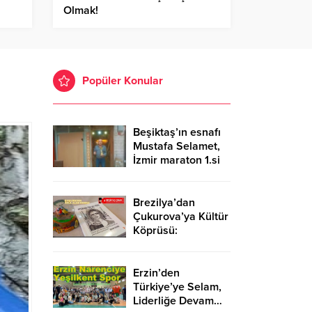
Olmak!
Popüler Konular
Beşiktaş’ın esnafı
Mustafa Selamet,
İzmir maraton 1.si
oldu, kupasını
aldı…
Brezilya’dan
Çukurova’ya Kültür
Köprüsü:
“Ayşegül’ün İki
Yüzü” Henüz
Basılmadan Ödül
Erzin’den
Alan Tek Kitap!
Türkiye’ye Selam,
Liderliğe Devam…