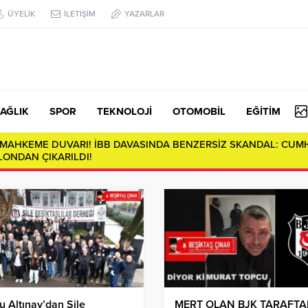
ÜYELİK
İLETİŞİM
YAZARLAR
AĞLIK
SPOR
TEKNOLOJİ
OTOMOBİL
EĞİTİM
da Derin Çatlaklar: Sosyal Çürümenin Anatomisi…
u Altınay’dan Şile
MERT OLAN BJK TARAFTA