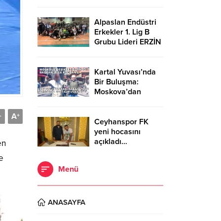
Alpaslan Endüstri
Erkekler 1. Lig B
Grubu Lideri ERZİN
NARENCİYESİ
YEŞİLKENT SPOR
Kartal Yuvası’nda
Bir Buluşma:
Moskova’dan
Ceyhan’a Beşiktaş
Aşkı…
A
-
+
Ceyhanspor FK
yeni hocasını
açıkladı…
en
e
Menü
ANASAYFA