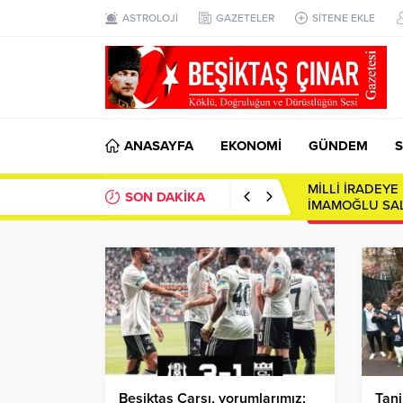
ASTROLOJİ
GAZETELER
SİTENE EKLE
ANASAYFA
EKONOMİ
GÜNDEM
S
SON DAKİKA
Toplumsal Ayna
Beşiktaş Çarşı, yorumlarımız;
Tanj