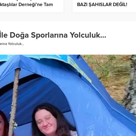
ktaşlılar Derneği’ne Tam
BAZI ŞAHISLAR DEĞİL!
ek: “Bu Birliktelik Herkese
ek Olmalı”
İle Doğa Sporlarına Yolculuk…
arına Yolculuk…