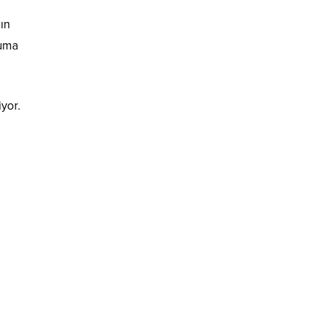
ın
ruma
yor.