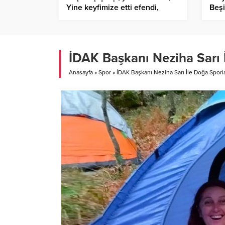
Yine keyfimize etti efendi,
Beşi
Umarım derbilerde bunu
Dest
yapmaz…
Örn
İDAK Başkanı Neziha Sarı 
Anasayfa
»
Spor
»
İDAK Başkanı Neziha Sarı İle Doğa Sporl