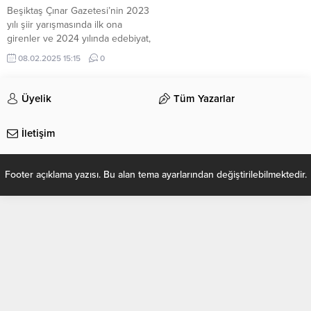
Beşiktaş Çınar Gazetesi’nin 2023
yılı şiir yarışmasında ilk ona
girenler ve 2024 yılında edebiyat,
kültür ve sanata katkılarından
08.02.2025 15:15
0
dolayı ödül alan isimler, Beşiktaş
Çınar TV’de gerçekleşen törenle
onurlandırıldı. Beşiktaş’ın kültürel
Üyelik
Tüm Yazarlar
dinamizmini bir kez daha gözler
önüne seren ödül töreni,
İletişim
Beşiktaş’ta Soote Meze Mistro’da
düzenlendi. Törenin
sunuculuğunu Türk sanat müziği
Footer açıklama yazısı. Bu alan tema ayarlarından değiştirilebilmektedir.
sanatçısı...