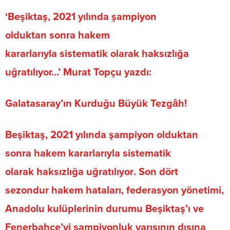
‘
Beşiktaş, 2021 yılında şampiyon
olduktan
sonra
hakem
kararlarıyl
a
sistematik
olarak haksızlığa
uğratılıyor…’
Murat Topçu
yazdı:
Galatasaray’ın Kurduğu Büyük Tezgâh!
Beşiktaş
,
2021 yılında şampiyon olduktan
sonra
hakem kararlarıyla sistematik
olarak
haksızlığa uğratılıyor
. Son dört
sezondur
hakem hataları, federasyon yönetimi,
Anadolu kulüplerinin durumu
Beşiktaş’ı ve
Fenerbahçe’yi şampiyonluk yarışının dışına