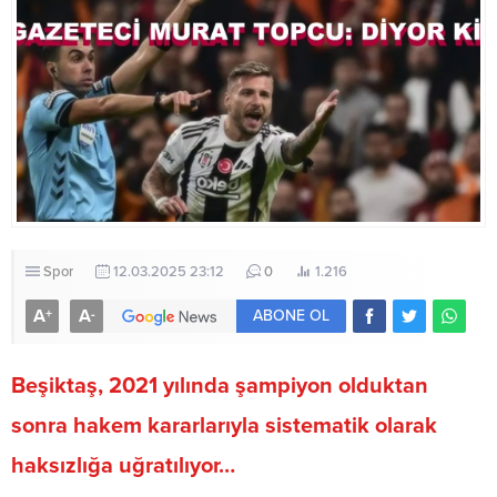
Spor
12.03.2025 23:12
0
1.216
A
A
+
-
ABONE OL
Beşiktaş, 2021 yılında şampiyon olduktan
sonra hakem kararlarıyla sistematik olarak
haksızlığa uğratılıyor…