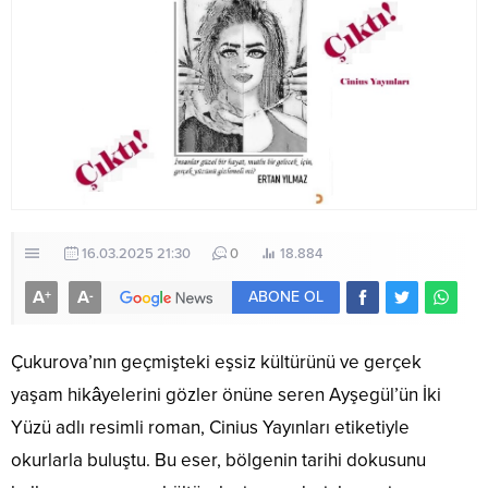
16.03.2025 21:30
0
18.884
A
A
+
-
ABONE OL
Çukurova’nın geçmişteki eşsiz kültürünü ve gerçek
yaşam hikâyelerini gözler önüne seren Ayşegül’ün İki
Yüzü adlı resimli roman, Cinius Yayınları etiketiyle
okurlarla buluştu. Bu eser, bölgenin tarihi dokusunu