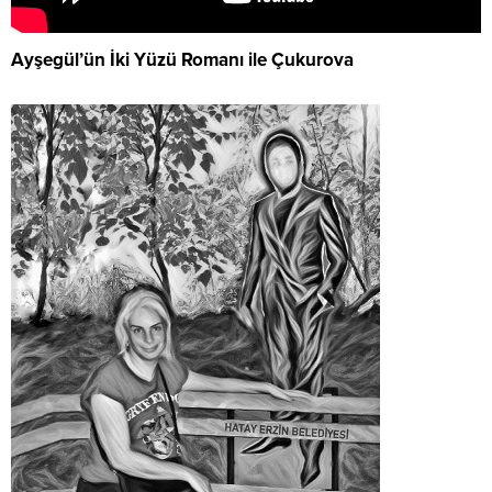
Ayşegül’ün İki Yüzü Romanı ile Çukurova