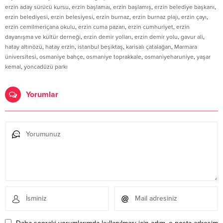
erzin aday sürücü kursu
,
erzin başlamaı
,
erzin başlamış
,
erzin belediye başkanı
,
erzin belediyesi
,
erzin belesiyesi
,
erzin burnaz
,
erzin burnaz plajı
,
erzin çayı
,
erzin cemilmeriçana okulu
,
erzin cuma pazarı
,
erzin cumhuriyet
,
erzin
dayanışma ve kültür derneği
,
erzin demir yolları
,
erzin demir yolu
,
gavur ali
,
hatay altınözü
,
hatay erzin
,
istanbul beşiktaş
,
karisalı çatalağan
,
Marmara
üniversitesi
,
osmaniye bahçe
,
osmaniye toprakkale
,
osmaniyeharuniye
,
yaşar
kemal
,
yoncadüzü parkı
Yorumlar