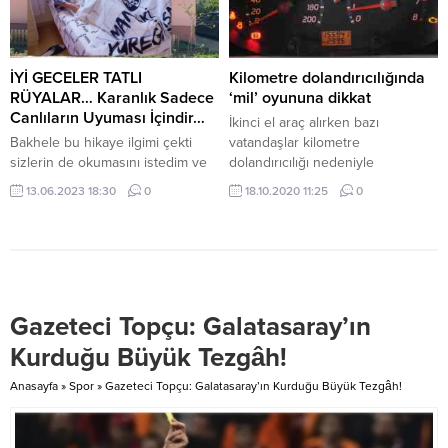
İmam’a adanması nedeniyle
hazır üretimlerin yoğun olması ve
Muharrem ayının ilk 12 gününde
el dokuma sanatına olan ilginin
tutulan yas ve matem oruçları için,
azalması sonucu yok olma
Hacı Bektaş Veli Anadolu...
aşamasına geldi. Yün dokuma
İYİ GECELER TATLI
Kilometre dolandırıcılığında
ustalarının mesleklerine olan...
RÜYALAR… Karanlık Sadece
‘mil’ oyununa dikkat
Canlıların Uyuması İçindir…
İkinci el araç alırken bazı
Bakhele bu hikaye ilgimi çekti
vatandaşlar kilometre
sizlerin de okumasını istedim ve
dolandırıcılığı nedeniyle
yayınlıyorum… Buyurun… Şöyle
mağduriyet yaşayabiliyor.
13.06.2023 18:30
0
18.10.2020 11:25
0
başlıyor; Ben bu hikayeyi çok
Dolandırıcılar satılan otomobilin
seviyorum her sefer ilk defa
kilometre cinsinden kat ettiği
okuyormuş gibi gelir sonra
mesafeyi düşürerek aracı
heyecanla merakla devam ederim
ederinden fazla fiyatlara
okumaya bittiğinde hüzünle
satabiliyorlar.
karışık güzel bir tad bırakır bende
Gazeteci Topçu: Galatasaray’ın
gözümde hikaye canlanır kendimi
mutlu bir tebessüm ederken
Kurduğu Büyük Tezgâh!
bulurum Benim...
Anasayfa
»
Spor
»
Gazeteci Topçu: Galatasaray’ın Kurduğu Büyük Tezgâh!