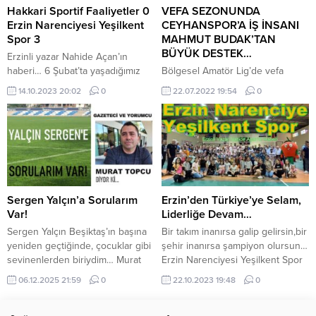
dünyasında hem de
Kazakistan’da futbol altyapısını
Hakkari Sportif Faaliyetler 0
VEFA SEZONUNDA
sunuculukta...
güçlendirmeyi hedefliyor.
Erzin Narenciyesi Yeşilkent
CEYHANSPOR’A İŞ İNSANI
Beşiktaş Futbol Okulları’nın resmi
Spor 3
MAHMUT BUDAK’TAN
temsilciliğini yapan bu okul, genç
BÜYÜK DESTEK…
Erzinli yazar Nahide Açan’ın
yeteneklere futbol eğitimi...
haberi… 6 Şubat’ta yaşadığımız
Bölgesel Amatör Lig’de vefa
asrın felaketinde kaybettiğimiz
sezonuna hazırlanan
14.10.2023 20:02
0
22.07.2022 19:54
0
hemşehrilerimizin anısına siyah
Ceyhanspor’a Budak İnşaat
formayla çıktığımız sezonun ilk
Firması Sahibi İş İnsanı Mahmut
resmi müsabakası olan Hakkari
Budak da büyük destek verdi.
deplasmanından galibiyetle
Yusuf Erdoğan başkanlığında vefa
dönüyoruz. Verdikleri desteklerle
sezonuna hazırlanan
başarılarımızın arkasındaki
Ceyhanspor’a Budak İnşaat
kahramanlar olan başta ana
Firması Sahibi İş İnsanı Mahmut
sponsorumuz Özgür Emlak sahibi
Budak, kulübe 150 bin TL destek
Sergen Yalçın’a Sorularım
Erzin’den Türkiye’ye Selam,
Erzin Sevdalısı Abdullah
ve bir deplasman giderini
Var!
Liderliğe Devam…
Özmen’e, Hatay Büyükşehir
karşılayacağını sözünü vererek
Sergen Yalçın Beşiktaş’ın başına
Bir takım inanırsa galip gelirsin,bir
Belediye Başkanımız Lütfü
büyük destek verdi. ERDOĞAN:...
yeniden geçtiğinde, çocuklar gibi
şehir inanırsa şampiyon olursun…
Savaş’a, AK Parti Hatay...
sevinenlerden biriydim… Murat
Erzin Narenciyesi Yeşilkent Spor
Topçu yazdı: Sergen Yalçın Artık
3Diyarbakır Yenişehir Belediye
06.12.2025 21:59
0
22.10.2023 19:48
0
Kendini Toparlamalı! Sergen Yalçın
Spor 0 Oynadıkları harika oyunla
Beşiktaş’ın başına yeniden
sonuna kadar hakkedilmiş bir