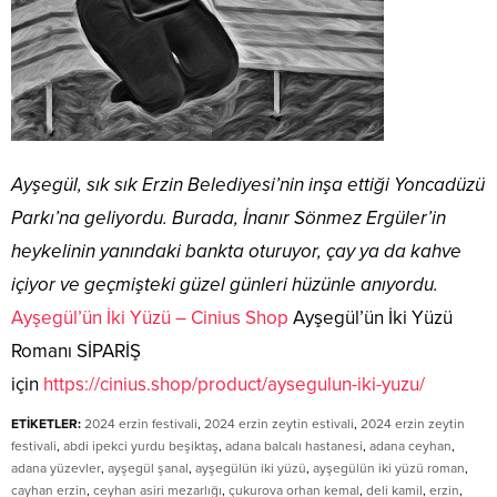
Ayşegül, sık sık Erzin Belediyesi’nin inşa ettiği Yoncadüzü
Parkı’na geliyordu. Burada, İnanır Sönmez Ergüler’in
heykelinin yanındaki bankta oturuyor, çay ya da kahve
içiyor ve geçmişteki güzel günleri hüzünle anıyordu.
Ayşegül’ün İki Yüzü – Cinius Shop
Ayşegül’ün İki Yüzü
Romanı SİPARİŞ
için
https://cinius.shop/product/aysegulun-iki-yuzu/
ETİKETLER:
2024 erzin festivali
,
2024 erzin zeytin estivali
,
2024 erzin zeytin
festivali
,
abdi ipekci yurdu beşiktaş
,
adana balcalı hastanesi
,
adana ceyhan
,
adana yüzevler
,
ayşegül şanal
,
ayşegülün iki yüzü
,
ayşegülün iki yüzü roman
,
cayhan erzin
,
ceyhan asiri mezarlığı
,
çukurova orhan kemal
,
deli kamil
,
erzin
,