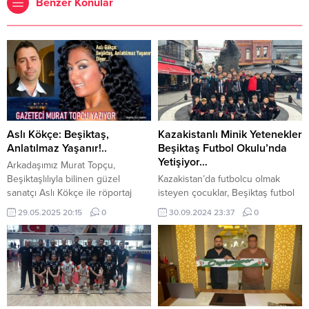
Benzer Konular
Aslı Kökçe: Beşiktaş,
Kazakistanlı Minik Yetenekler
Anlatılmaz Yaşanır!..
Beşiktaş Futbol Okulu’nda
Yetişiyor…
Arkadaşımız Murat Topçu,
Beşiktaşlılıyla bilinen güzel
Kazakistan’da futbolcu olmak
sanatçı Aslı Kökçe ile röportaj
isteyen çocuklar, Beşiktaş futbol
yaptı. Güzelliğiyle nam salmış
okullarında eğitim alıyor. Beşiktaş
29.05.2025 20:15
0
30.09.2024 23:37
0
ünlü sanatçı Aslı Kökçe’le
Astana Futbol Okulu,
Beşiktaş’ı konuştuk. Koyu bir
Kazakistan’da futbolcu olmak
Beşiktaşlı olan Kökçe, “Beşiktaş
isteyen çocuklara profesyonel bir
şampiyon olsun diye tutulacak bir
eğitim sunuyor. Okul, yetenekli
kulüp değil” dedi. Murat Topçu
futbolcuları keşfederek hem
sordu, Aslı Kökçe yanıtladı: Murat
Türkiye’deki akademilere
Topçu: Aslı Hanım, hem sanat
kazandırmayı hem de