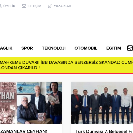
ÜYELİK
İLETİŞİM
YAZARLAR
AĞLIK
SPOR
TEKNOLOJİ
OTOMOBİL
EĞİTİM
E MAHKEME DUVARI! İBB DAVASINDA BENZERSİZ SKANDAL: CUM
ONDAN ÇIKARILDI!
R ZAMANLAR CEYHAN)
Türk Dünyası 7. Belgesel F