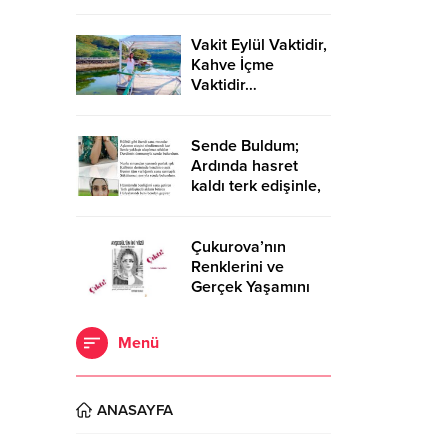
ZAFERİNİ
KUTLARKEN!..
Vakit Eylül Vaktidir,
Kahve İçme
Vaktidir…
Sende Buldum;
Ardında hasret
kaldı terk edişinle,
Bıraktın beni isyan
eden yüreğimle,
Açıldı yaralarım
Çukurova’nın
senin elinle…
Renklerini ve
Gerçek Yaşamını
Anlatan Roman:
“Ayşegül’ün İki
Menü
Yüzü” Cinius
Yayınları’ndan
Çıktı!
ANASAYFA