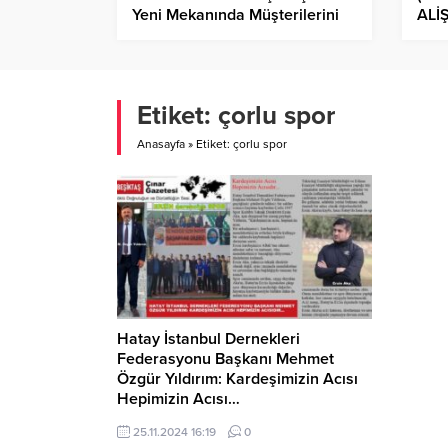
Yeni Mekanında Müşterilerini
ALİ
Ağırlıyor…
KİT
GÜ
Etiket:
çorlu spor
Anasayfa
»
Etiket: çorlu spor
Hatay İstanbul Dernekleri
Federasyonu Başkanı Mehmet
Özgür Yıldırım: Kardeşimizin Acısı
Hepimizin Acısı…
25.11.2024 16:19
0