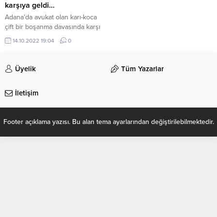
karşıya geldi…
Adana’da avukat olan karı-koca
çift bir boşanma davasında karşı
karşıya geldi. Adana’da 30 yıl,
14.10.2022 19:04
0
avukatlık yapan İkbal Özlem
Arıoğlu ve İshak Arıoğlu, çifti ilk
defa yaşanan ve ender görülen
Üyelik
Tüm Yazarlar
bir olay yaşandı. Arıoğlu, Hukuk
acısından bir sorun, bir engel
İletişim
olmadığı için bu davayı aldık.
Dosyaları inceledik yazdık ve
çizdik, çift...
Footer açıklama yazısı. Bu alan tema ayarlarından değiştirilebilmektedir.