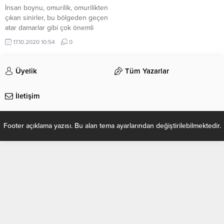
İnsan boynu, omurilik, omurilikten
çıkan sinirler, bu bölgeden geçen
atar damarlar gibi çok önemli
vücut yapılarını barındıran, baş
17.10.2020 10:54
0
için bir destek işlevi gören,
omurganın en hareketli
bölümüdür. Ancak bu hareket
Üyelik
Tüm Yazarlar
kabiliyeti aynı zamanda darbelere
ve zedelenmelere daha duyarlı
İletişim
olmasına yol açar. Bu yüzden, ağrı
nedeni olarak omurga içerisinde
belden sonra...
Footer açıklama yazısı. Bu alan tema ayarlarından değiştirilebilmektedir.