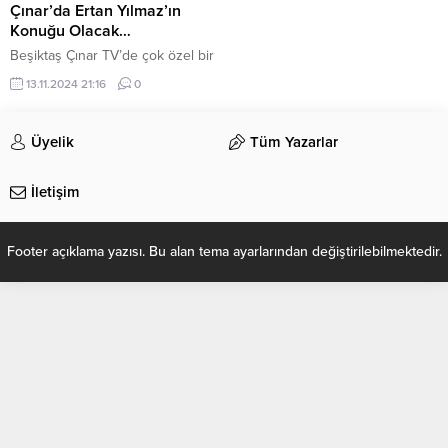
Çınar’da Ertan Yılmaz’ın
Konuğu Olacak…
Beşiktaş Çınar TV’de çok özel bir
programda oyuncu ve jouloji
13.11.2024 21:16
0
mühendisi Erol Taşcı, şair ve
yazar Serap Okçu ve sanatçı
Hürriyet Akbaba’yı ağırlayacağız.
Üyelik
Tüm Yazarlar
Bu programda, sanatın,
edebiyatın ve mühendislik bakış
İletişim
açısının bir araya geldiği keyifli bir
söyleşi gerçekleştireceğiz…
Footer açıklama yazısı. Bu alan tema ayarlarından değiştirilebilmektedir.