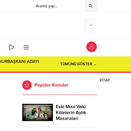
HURBAŞKANI ADAYI
TÜMÜNÜ GÖSTER →
KİTAP
Popüler Konular
Eski Mısır’daki
Kölelerin Aylık
Masaraları
Günümüzde
30.000 TL’Yİ