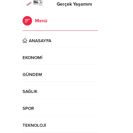
Gerçek Yaşamını
Anlatan Roman:
“Ayşegül’ün İki
Menü
Yüzü” Cinius
Yayınları’ndan
Çıktı!
ANASAYFA
EKONOMİ
GÜNDEM
SAĞLIK
SPOR
TEKNOLOJİ