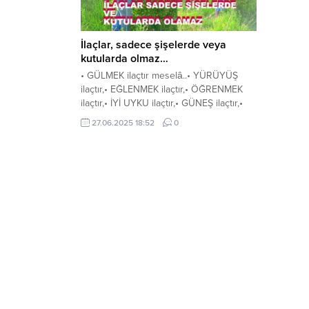
İlaçlar, sadece şişelerde veya
kutularda olmaz…
• GÜLMEK ilaçtır meselâ..• YÜRÜYÜŞ
ilaçtır,• EĞLENMEK ilaçtır,• ÖĞRENMEK
ilaçtır,• İYİ UYKU ilaçtır,• GÜNEŞ ilaçtır,•
SEVDİĞİMİZ BİRİYLE SOHBET ETMEK
27.06.2025 18:52
0
de,• HER YENİ GÜN de
ilaçtır…“İLAÇLARIMIZI” almayı
unutmayalım,Unutturmayalım…