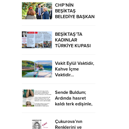
Aşıyor…
CHP’NİN
BEŞİKTAŞ
BELEDİYE BAŞKAN
ADAYI RIZA
AKPOLAT OLDU
BEŞİKTAŞ’TA
KADINLAR
TÜRKİYE KUPASI
ZAFERİNİ
KUTLARKEN!..
Vakit Eylül Vaktidir,
Kahve İçme
Vaktidir…
Sende Buldum;
Ardında hasret
kaldı terk edişinle,
Bıraktın beni isyan
eden yüreğimle,
Açıldı yaralarım
Çukurova’nın
senin elinle…
Renklerini ve