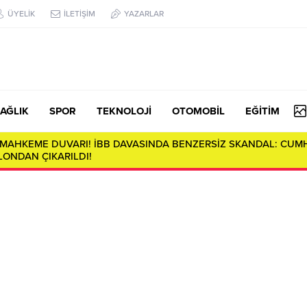
ÜYELİK
İLETİŞİM
YAZARLAR
AĞLIK
SPOR
TEKNOLOJİ
OTOMOBİL
EĞİTİM
E MAHKEME DUVARI! İBB DAVASINDA BENZERSİZ SKANDAL: CUM
ONDAN ÇIKARILDI!