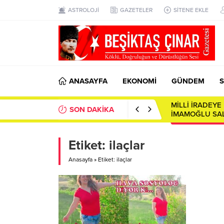
ASTROLOJİ
GAZETELER
SİTENE EKLE
ANASAYFA
EKONOMİ
GÜNDEM
S
MİLLİ İRADEY
SON DAKİKA
İMAMOĞLU SAL
Etiket:
ilaçlar
Anasayfa
»
Etiket: ilaçlar