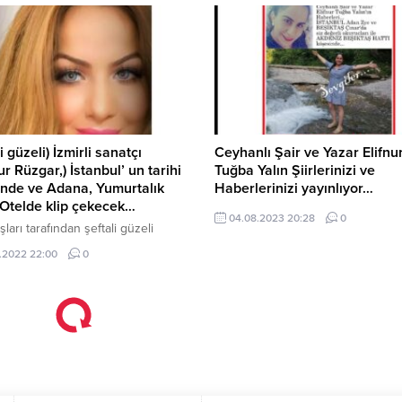
a ve nerede doğdu? İşte Ahmet
tarafı özenle yapılan reçeller şüp
k’in Kıssadan Hisse Biyografisi…
hepimiz çok severiz. Şeftali reçeli
lında Sivas Kangal’da doğdu.
masalarınızı renklendirecek lezze
zyürek, 1986 yılında başlayan iş
bir tanesidir. Yapımı...
a müteahhit hizmetleri ve
ilik dalında devam...
i güzeli) İzmirli sanatçı
Ceyhanlı Şair ve Yazar Elifnu
r Rüzgar,) İstanbul’ un tarihi
Tuğba Yalın Şiirlerinizi ve
inde ve Adana, Yumurtalık
Haberlerinizi yayınlıyor…
Otelde klip çekecek…
04.08.2023 20:28
0
ları tarafından şeftali güzeli
) İzmirli sempatik sanatçı (Yağmur
.2022 22:00
0
) İstanbul’un tarihi yerlerinde
 ünlü yazar Yaşar Kemal’in
büyüdüğü Hemite Köyünde
a’da ve Adana, Yumurtalık Marin
klip çekecek… İzmirli güzel
ı Yağmur Rüzgâr, CRT MEDYA ve
AŞ ÇINAR / İSTANBUL Adan Zye
i, Şahin Özer ve Ertan Yılmaz,...