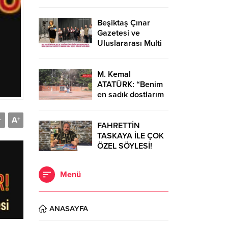
Diğeri ise moda
tasarımcısı Cemil
İpekçi…
Beşiktaş Çınar
Gazetesi ve
Uluslararası Multi
Global
Dergisi’nden Bilim
ve Sanata Büyük
M. Kemal
Onur…
ATATÜRK: “Benim
en sadık dostlarım
Dörtyol’dadır.”
A
-
+
FAHRETTİN
TASKAYA İLE ÇOK
ÖZEL SÖYLESİ!
Menü
ANASAYFA