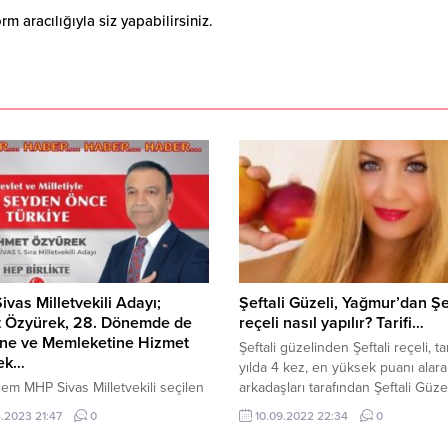
 aracılığıyla siz yapabilirsiniz.
vas Milletvekili Adayı;
Şeftali Güzeli, Yağmur’dan Şe
 Özyürek, 28. Dönemde de
reçeli nasıl yapılır? Tarifi…
ine ve Memleketine Hizmet
Şeftali güzelinden Şeftali reçeli, tar
cek…
yılda 4 kez, en yüksek puanı alara
em MHP Sivas Milletvekili seçilen
arkadaşları tarafından Şeftali Güze
Özyürek, Tekrar 28. Dönem MHP
seçilen, şarkıcı ve dizi oyuncusu
.2023 21:47
0
10.09.2022 22:34
0
 Sıra Milletvekili Adayı;
Rüzğar’dan Şeftali reçeli nasıl yapı
nler için; Özyürek nereli? Kaç
Buyurun tarifine… Kahvaltıların en