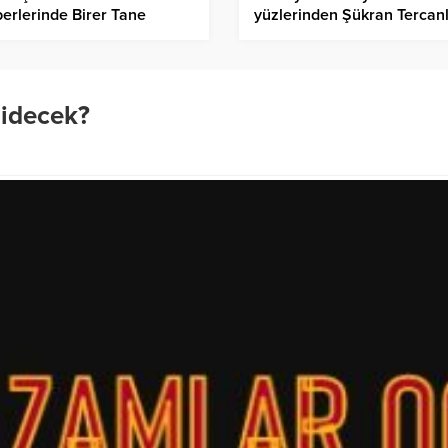
erlerinde Birer Tane
yüzlerinden Şükran Tercan
n Çalıştırma Zorunluluğu
eliyor?
idecek?