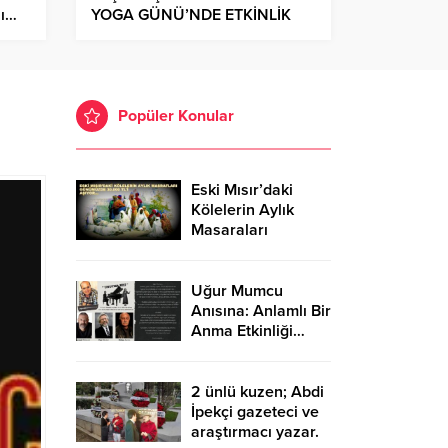
lı…
YOGA GÜNÜ’NDE ETKİNLİK
DÜZENLENDİ
Popüler Konular
Eski Mısır’daki
Kölelerin Aylık
Masaraları
Günümüzde
30.000 TL’Yİ
Aşıyor…
Uğur Mumcu
Anısına: Anlamlı Bir
Anma Etkinliği…
2 ünlü kuzen; Abdi
İpekçi gazeteci ve
araştırmacı yazar.