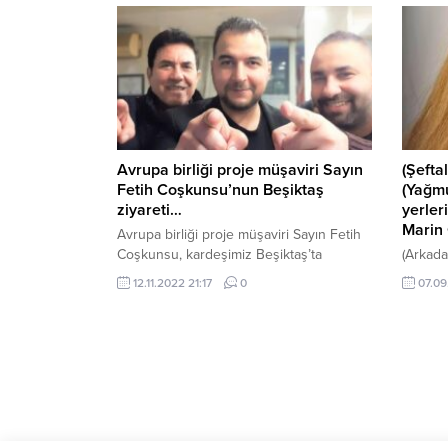
vatandaş Cüneyt ArkınSanatçılar
yaşınd
Parkı’nda dev ekranda izleyerek yaşadı.
Özyüre
Maç sonu Beşiktaş BelediyeBaşkanı Rıza
1964 yı
Akpolat da bir kutlama paylaşımı yaparak;
Ahmet Ö
“Çeyrek finaldeyiz! Bize birzafer gecesi
hayatın
daha yaşattığınız için teşekkürler
sanayic
BizimÇocuklar! Avrupa’nın en...
Avrupa birliği proje müşaviri Sayın
(Şeftal
Fetih Coşkunsu’nun Beşiktaş
(Yağmu
ziyareti…
yerler
Marin 
Avrupa birliği proje müşaviri Sayın Fetih
Coşkunsu, kardeşimiz Beşiktaş’ta
(Arkadaş
ziyaretimize geldi… Hedefimiz 2023 yılı;
seçilen
12.11.2022 21:17
0
07.09
üzerinde çalıştığımız projemizden, çay-
Rüzgar,
kahve eşliğinde dünü ve bu günü
Dünyaca
konuştuk… Ziyaretlerinden dolayı çok
doğup 
teşekkür ediyoruz…
Çukurov
Otelde 
sanatç
BEŞİKT
Gazetes