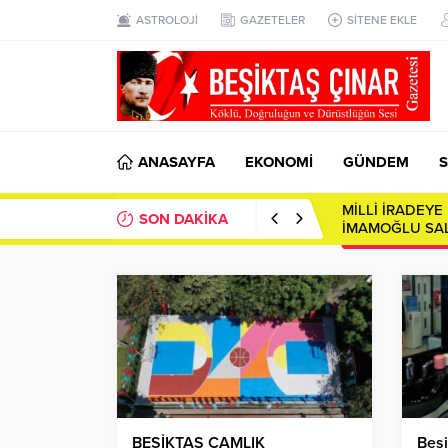
ASTROLOJİ
GAZETELER
SİTENE EKLE
ANASAYFA
EKONOMİ
GÜNDEM
S
MİLLİ İRADEY
SON DAKİKA
İMAMOĞLU SAL
BEŞİKTAŞ ÇAMLIK
Beşi