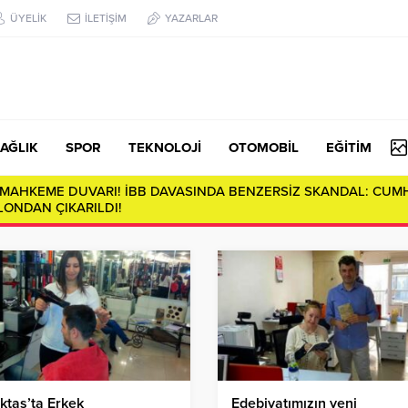
ÜYELİK
İLETİŞİM
YAZARLAR
AĞLIK
SPOR
TEKNOLOJİ
OTOMOBİL
EĞİTİM
E MAHKEME DUVARI! İBB DAVASINDA BENZERSİZ SKANDAL: CUM
ONDAN ÇIKARILDI!
ktaş’ta Erkek
Edebiyatımızın yeni