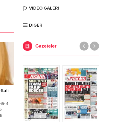
VİDEO GALERİ
DİĞER
Gazeteler
ftali
ifi: 4
k
li
 Yağmur
lır?
 güzel