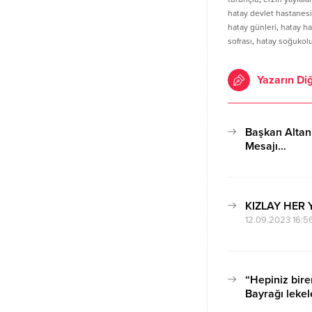
hatay devlet hastanesi
hatay günleri
,
hatay h
sofrası
,
hatay soğukol
Yazarın Diğ
Başkan Alta
Mesajı…
21.04.2023 18:2
KIZLAY HER 
12.09.2023 16:5
“Hepiniz bire
Bayrağı lekel
yere düşürme