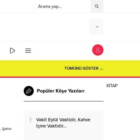
TÜMÜNÜ GÖSTER →
KİTAP
Popüler Köşe Yazıları
1
Vakit Eylül Vaktidir, Kahve
İçme Vaktidir…
, Şahin