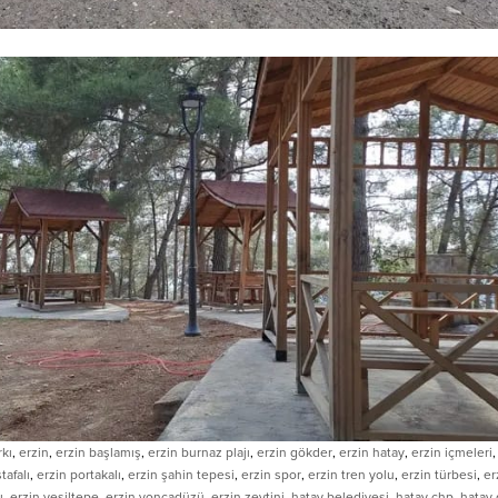
rkı
,
erzin
,
erzin başlamış
,
erzin burnaz plajı
,
erzin gökder
,
erzin hatay
,
erzin içmeleri
tafalı
,
erzin portakalı
,
erzin şahin tepesi
,
erzin spor
,
erzin tren yolu
,
erzin türbesi
,
er
ı
,
erzin yeşiltepe
,
erzin yoncadüzü
,
erzin zeytini
,
hatay belediyesi
,
hatay chp
,
hatay