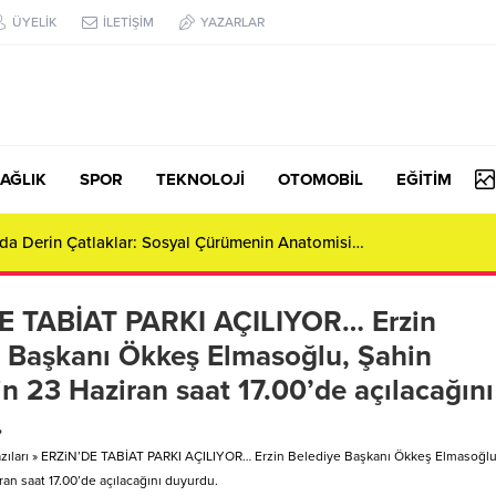
ÜYELİK
İLETİŞİM
YAZARLAR
AĞLIK
SPOR
TEKNOLOJİ
OTOMOBİL
EĞİTİM
da Derin Çatlaklar: Sosyal Çürümenin Anatomisi…
E TABİAT PARKI AÇILIYOR… Erzin
 Başkanı Ökkeş Elmasoğlu, Şahin
in 23 Haziran saat 17.00’de açılacağını
.
ıları
»
ERZiN’DE TABİAT PARKI AÇILIYOR… Erzin Belediye Başkanı Ökkeş Elmasoğlu
ran saat 17.00’de açılacağını duyurdu.