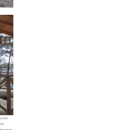
,
erzin
zin
 depremi
,