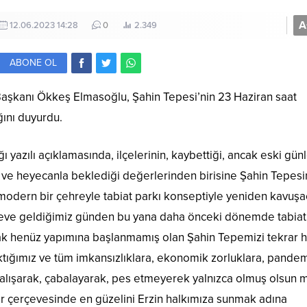
A
12.06.2023 14:28
0
2.349
ABONE OL
Başkanı Ökkeş Elmasoğlu, Şahin Tepesi’nin 23 Haziran saat
ğını duyurdu.
ı yazılı açıklamasında, ilçelerinin, kaybettiği, ancak eski gün
ve heyecanla beklediği değerlerinden birisine Şahin Tepes
modern bir çehreyle tabiat parkı konseptiyle yeniden kavuşa
reve geldiğimiz günden bu yana daha önceki dönemde tabiat
cak henüz yapımına başlanmamış olan Şahin Tepemizi tekrar 
ktığımız ve tüm imkansızlıklara, ekonomik zorluklara, pande
çalışarak, çabalayarak, pes etmeyerek yalnızca olmuş olsun m
ar çerçevesinde en güzelini Erzin halkımıza sunmak adına