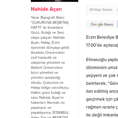
Nahide Açan
Köşe Yazıları
Yazar Biyografi Alanı;
"ÇUKUROVA BEŞİKTAŞ
HATTI" ile İnsanların
Güzü, Kulağı ve Sesi
Erzin Belediye 
olaya çalışan: Nahide
Açan, Hatay, Erzin
17.00’de açılaca
ilçesinde dünyaya geldi.
Anadolu Üniversitesi
sivil havacılık ve
Elmasoğlu yaptığ
ulaştırma yönetimi ve
dönmesini umut 
Atatürk Üniversitesi
büro yönetimi ve
yepyeni ve çok 
yönetici asistanlığı
okudu: Çukurova ve
belirterek, “Gö
Hatay bölge sorumlusu;
ilan edilmiş an
Halkın gözü kulağı ve
sesi; Nahide Açan’ın
geçirmek için çı
haberleri; Nerede ne
rağmen ısrarla 
yaşanıyor ve
yaşatılıyorsa, İSTANBUL
ile değil imkanl
Adan Zye ve BEŞİKTAŞ