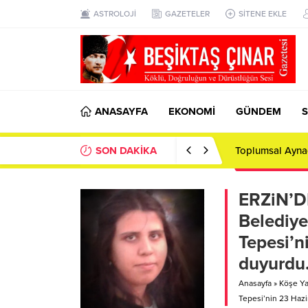
ASTROLOJİ
GAZETELER
SİTENE EKLE
ANASAYFA
EKONOMİ
GÜNDEM
S
SON DAKİKA
Toplumsal Ayna
ERZiN’D
Belediye
Tepesi’n
duyurdu
Anasayfa
»
Köşe Yaz
Tepesi’nin 23 Hazi