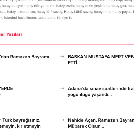
,
hatay dörtyol
,
hatay dörtyol erzin
,
hatay erzin
,
hatay erzin yeşilkent
,
hatay gıcı
,
hata
assa
,
hatay iskenderun
,
hatay lütfi savaş
,
Hatay Lütfü savaş
,
hatay mhp
,
hatay payas
,
uk
,
istanbul hava limanı
,
tabiat parkı
,
türkiye tc
er Yazıları
n’dan Ramazan Bayramı
BASKAN MUSTAFA MERT VEF
ETTİ.
5
18.04.2023 16:10
YERDE
Adana’da sınav saatlerinde tra
yoğunluğu yaşandı…
6
03.04.2023 11:43
r Türk bayrağısınız.
Nahide Açan, Ramazan Bayram
emeyin, kirletmeyin
Mübarek Olsun…
yin.”
12.04.2024 15:03