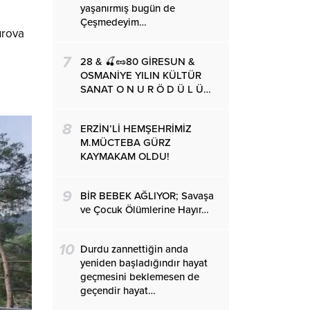
yaşanırmış bugün de
Çeşmedeyim…
urova
7
28 & 🍒🥜80 GİRESUN &
OSMANİYE YILIN KÜLTÜR
SANAT O N U R Ö D Ü L Ü…
8
ERZİN’Lİ HEMŞEHRİMİZ
M.MÜCTEBA GÜRZ
KAYMAKAM OLDU!
9
BİR BEBEK AĞLIYOR; Savaşa
ve Çocuk Ölümlerine Hayır…
10
Durdu zannettiğin anda
yeniden başladığındır hayat
geçmesini beklemesen de
geçendir hayat…