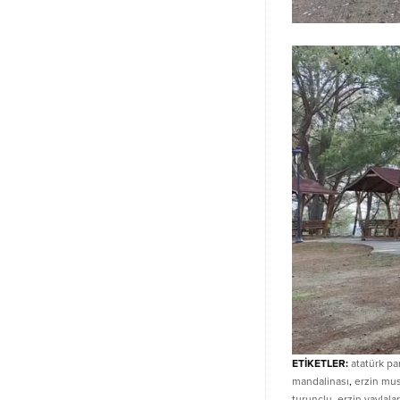
ETİKETLER:
atatürk pa
mandalinası
,
erzin mus
turunçlu
,
erzin yaylalar