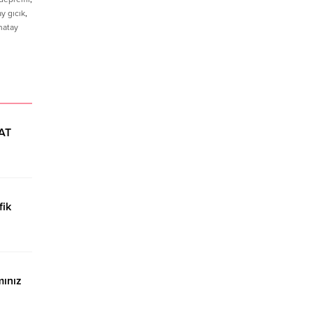
y gıcık
,
hatay
AT
fik
ınız