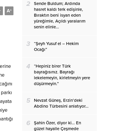
2
Sende Buldum; Ardında
hasret kaldı terk edişinle,
A
-
+
Bıraktın beni isyan eden
yüreğimle, Açıldı yaralarım
senin elinle…
3
“Şeyh Yusuf el – Hekim
Ocağı”
4
lerine
“Hepiniz birer Türk
bayrağısınız. Bayrağı
ine
lekelemeyin, kirletmeyin yere
cağını
düşürmeyin.”
 parkı
5
Nevzat Güneş, Erzin’deki
hayata
Abdino Türbesini anlatıyor…
miye
antığı
6
Şahin Özer, diyor ki… En
güzel hayalle Çeşmede