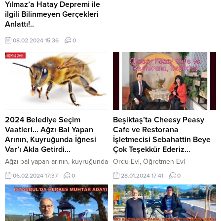
Yılmaz’a Hatay Depremi ile
ilgili Bilinmeyen Gerçekleri
Anlattı!..
Deprem uzmanı Prof. Dr. Şükrü
08.02.2024 15:36
0
Ersoy, Gazeteci-Yazar Ertan
Yılmaz’a Hatay Depremi ile ilgili
Bilinmeyen Gerçekleri Anlattı!
Hatay Erzin ilçe çevresindeki
dağların rolü büyük oldu. Erzin
ilçesinde bir tek ev yıkılmadı, bir
tek insanın burnu kanamadı.
Halkımıza çok büyük geçmiş
2024 Belediye Seçim
Beşiktaş’ta Cheesy Peasy
olsun..
Vaatleri… Ağzı Bal Yapan
Cafe ve Restorana
Arının, Kuyruğunda İğnesi
İşletmecisi Sebahattin Beye
Var’ı Akla Getirdi…
Çok Teşekkür Ederiz…
Ağzı bal yapan arının, kuyruğunda
Ordu Evi, Öğretmen Evi
iğnesi var Atasözü ve anlamı Ağzı
Sahnelerin Sevilen Türk Sanat
06.02.2024 17:37
0
28.01.2024 17:41
0
bal yapan arının, kuyruğunda
Müziği Solisti Hürriyet Akbaba ile
iğnesi var atasözünün anlamı ve
Beşiktaş Çınar’ın Röportajı… Ertan
açıklaması, Her yüzüne güleni ve
Yılmaz, Hayatın gerçekleri
sana iyi davrananı dostun sanma,
Programında gazete röportajı ve
her söylenen sözü de doğru
Tv söyleşisi ile seçkin konuklarını