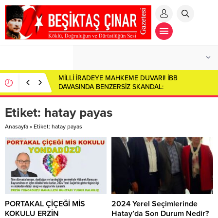
MİLLİ İRADEYE MAHKEME DUVARI! İBB
DAVASINDA BENZERSİZ SKANDAL:
CUMHURBAŞKANI ADAYI İMAMOĞLU SALONDAN
ÇIKARILDI!
Etiket:
hatay payas
Anasayfa
»
Etiket: hatay payas
PORTAKAL ÇİÇEĞİ MİS
2024 Yerel Seçimlerinde
KOKULU ERZİN
Hatay’da Son Durum Nedir?