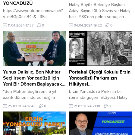
YONCADÜZÜ
Hatay Büyük Belediye Başkan
https://www.youtube.com/watch?
Adayı Sayın Lütfü Savaş ve Hatay
v=mBGg0skiB4s&t=35s
halkı YSK’dan gelen sonuçları
sabırsızlıkla beklemekte… CHP
11.04.2024 17:37
0
04.04.2024 19:22
0
Genel Başkan Yardımcıları Gökçe
Gökçen ile Murat Bakan
başkanlığındaki CHP Hatay
Heyeti, Hatay’daki seçim
sonuçları ve yaptıkları itirazlarla
ilgili açıklama yaptı. Gökçen,
“İstanbul Gaziosmanpaşa’da oylar
yeniden sayılıyor.
Yunus Dalkılıç, Ben Muhtar
Portakal Çiçeği Kokulu Erzin
Gaziosmanpaşa’da seçim kurulu,
Seçilirsem Yoncadüzü için
Yoncadüzü Parkımızın
‘Aradaki fark ve...
Yeni Bir Dönem Başlayacak…
Hikâyesi…
“Ben Muhtar Seçilirsem, 5 yıl
Erzin Yoncadüzü Parkının bir
azalık döneminde edindiğim
romanda geçen hikâyesi: Hatay
deneyimlerimle, birikimlerimle ve
Büyükşehir Belediye Başkanı
25.03.2024 17:43
0
21.03.2024 21:18
0
tecrübelerimle Yoncadüzü için
Sayın Lütfi Savaş ve şehrin mülki
yeni bir dönem başlayacak.”
amirleriyle Hatay depreminden
İstanbul Adan Zye Medya genel
önce birçok kez bu konuyu
yayın yönetmeni Ertan Yılmaz’ın
konuştum. Gazete haberleri
Yunus Dalkılıç ile küçük röportajı:
yaptım, videolar çektim, sokak