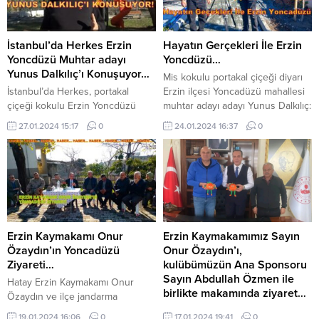
sanma. İnsanları aldatmak
Cheesy Peasy Cafe ve Restorana
isteyenler her zaman tatlı dil ve
‘ta ağırlamaya devam ediyor…
güler yüz kullanırlar. Fırsatını
Beşiktaş’ta Peasy Cafe ve
İstanbul’da Herkes Erzin
Hayatın Gerçekleri İle Erzin
bulduklarında da...
Restorana İşletmecisi Sebahattin
Yoncdüzü Muhtar adayı
Yoncdüzü…
Beye, Beşiktaş Çınar Gazetesi-
Yunus Dalkılıç’ı Konuşuyor…
Mis kokulu portakal çiçeği diyarı
Tv’sine bu...
İstanbul’da Herkes, portakal
Erzin ilçesi Yoncadüzü mahallesi
çiçeği kokulu Erzin Yoncdüzü
muhtar adayı adayı Yunus Dalkılıç:
Muhtar adayı Yunus Dalkılıç’ı
Beşiktaş Çınar Gazetesi-Tv ‘de
27.01.2024 15:17
0
24.01.2024 16:37
0
konuşuyor… Dalkılıç, 2024 yılı
Hayatın Gerçekleri programında
Mandalina yetiştiricilerinin; gözü,
Ertan Yılmaz ile sizlerle… Ayrıca
kulağı ve sesi oldu diyorlar…
buradan izleyebiliriz. Romanda
Çaresizliğini, sahipsizliğini ve
geçen park ve kahramanının
dertlerini en iyi dile getirdiğini ve
heykeli… Hatay Erzin Yoncdüzü
ifade ettiğini konuşuyorlar… Çok
mahallesi parkı… Ayşegül’ün İki
şaşırtışı çünkü Dalkılıç, sadece
Yüzü) Çizgi Resimli Romanının
mahalle muhtar adayı ve bir çifçi…
Çukurova’da yaşamış 5 kahramanı
Erzin Kaymakamı Onur
Erzin Kaymakamımız Sayın
İstanbul’da bir çok insan...
ve...
Özaydın’ın Yoncadüzü
Onur Özaydın’ı,
Ziyareti…
kulübümüzün Ana Sponsoru
Sayın Abdullah Özmen ile
Hatay Erzin Kaymakamı Onur
birlikte makamında ziyaret…
Özaydın ve ilçe jandarma
komutanı üsteğmen Harun
Erzin Kaymakamımız Sayın Onur
19.01.2024 16:06
0
17.01.2024 19:41
0