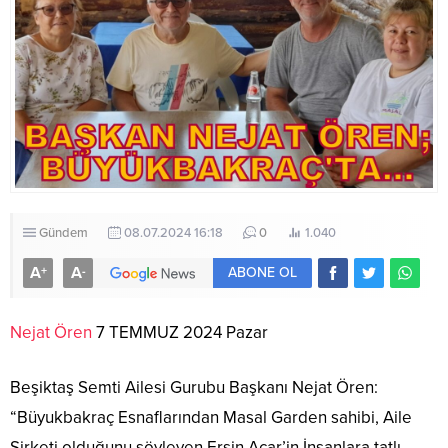
Gündem
08.07.2024 16:18
0
1.040
A
A
+
-
ABONE OL
Nejat Ören
7 TEMMUZ 2024 Pazar
Beşiktaş Semti Ailesi Gurubu Başkanı Nejat Ören:
“Büyukbakraç Esnaflarından Masal Garden sahibi, Aile
Şirketi olduğunu söyleyen Ersin Acar’in İnsanlara tatlı