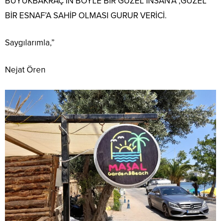
BÜYÜKBAKRAÇ’IN BÖYLE BİR GÜZEL İNSAN’A ,GÜZEL
BİR ESNAF’A SAHİP OLMASI GURUR VERİCİ.
Saygılarımla,”
Nejat Ören