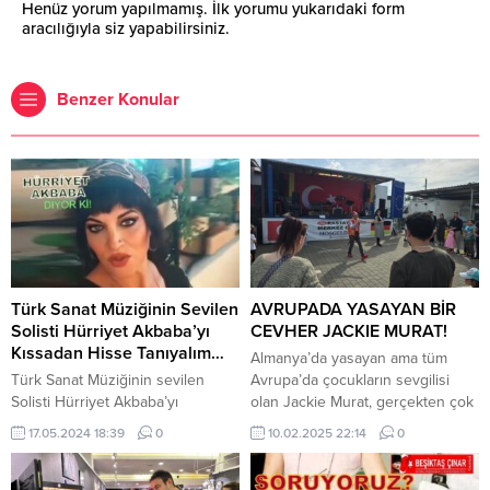
Henüz yorum yapılmamış. İlk yorumu yukarıdaki form
aracılığıyla siz yapabilirsiniz.
Benzer Konular
Türk Sanat Müziğinin Sevilen
AVRUPADA YASAYAN BİR
Solisti Hürriyet Akbaba’yı
CEVHER JACKIE MURAT!
Kıssadan Hisse Tanıyalım…
Almanya’da yasayan ama tüm
Türk Sanat Müziğinin sevilen
Avrupa’da çocukların sevgilisi
Solisti Hürriyet Akbaba’yı
olan Jackie Murat, gerçekten çok
kıssadan hisse tanıyalım…
büyük bir değer ama yasarken
17.05.2024 18:39
0
10.02.2025 22:14
0
“Elâzığ’da doğdu. Lise eğitimin
kıymeti bilinmeli öldükten sonra
tamamladıktan sonra Beşiktaş
değil. Jackie Chane
Çırağan Havuzunda düzenlenen
benzerliğinden dolay hayranları