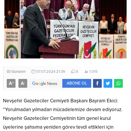
Gündem
07.07.2024 21:39
0
1.015
A
A
+
-
ABONE OL
Nevşehir Gazeteciler Cemiyeti Başkanı Bayram Ekici:
“Yorulmadan yılmadan mücadelemize devam ediyoruz.
Nevşehir Gazeteciler Cemiyetinin tüm genel kurul
üyelerine şahsıma yeniden görev tevdi ettikleri için