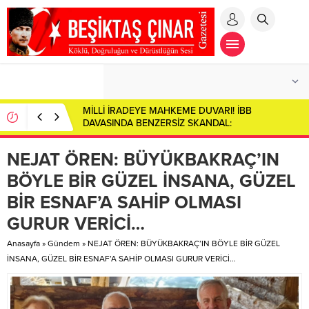
Toplumsal Aynada Derin Çatlaklar: Sosyal
Çürümenin Anatomisi…
NEJAT ÖREN: BÜYÜKBAKRAÇ’IN
BÖYLE BİR GÜZEL İNSANA, GÜZEL
BİR ESNAF’A SAHİP OLMASI
GURUR VERİCİ…
Anasayfa
»
Gündem
»
NEJAT ÖREN: BÜYÜKBAKRAÇ’IN BÖYLE BİR GÜZEL
İNSANA, GÜZEL BİR ESNAF’A SAHİP OLMASI GURUR VERİCİ…