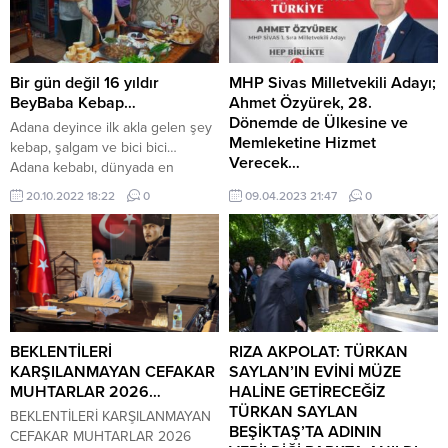
Bir gün değil 16 yıldır
MHP Sivas Milletvekili Adayı;
BeyBaba Kebap…
Ahmet Özyürek, 28.
Dönemde de Ülkesine ve
Adana deyince ilk akla gelen şey
Memleketine Hizmet
kebap, şalgam ve bici bici…
Verecek…
Adana kebabı, dünyada en
tanınmış Türk yemeklerinin en
27. Dönem MHP Sivas Milletvekili
20.10.2022 18:22
0
09.04.2023 21:47
0
başımsında geliyor. Hele bir de
seçilen Ahmet Özyürek, Tekrar
ustasınınsın elinden saplanır ve
28. Dönem MHP Sivas 1. Sıra
pişirilirse; ocakta biberi, domatesi
Milletvekili Adayı; Bilmeyenler için;
ve de salatası şöyle dursun atom
Özyürek nereli? Kaç yaşında ve
olur mübarek, ye öl dedirtiyor
nerede doğdu? İşte Ahmet
insana… Tabi ki, böyle olunca
Özyürek’in Kıssadan Hisse
Adana Ceyhanlı...
Biyografisi… 1964 yılında Sivas
Kangal’da doğdu. Ahmet
BEKLENTİLERİ
RIZA AKPOLAT: TÜRKAN
Özyürek, 1986 yılında başlayan iş
KARŞILANMAYAN CEFAKAR
SAYLAN’IN EVİNİ MÜZE
hayatına müteahhit hizmetleri ve
MUHTARLAR 2026…
HALİNE GETİRECEĞİZ
sanayicilik dalında devam...
TÜRKAN SAYLAN
BEKLENTİLERİ KARŞILANMAYAN
BEŞİKTAŞ’TA ADININ
CEFAKAR MUHTARLAR 2026