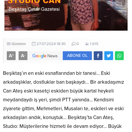
Gündem
27.07.2024 18:30
0
1.615
A
A
+
-
ABONE OL
Beşiktaş’ın en eski esnaflarından bir tanesi… Eski
arkadaşlıklar, dostluklar ban başkaydı… Bir arkadaşımız
Can Ateş eski kasetçi eskiden büyük kartal heykeli
meydandaydı iş yeri, şimdi PTT yanında… Kendisini
ziyarete gittim, Mehmetleri, Musaları te, eskileri ve eski
arkadaşları andık, konuştuk… Beşiktaş’ta Can Ateş,
Studıo: Müşterilerine hizmeti ile devam ediyor… Büyük