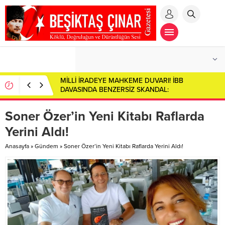
MİLLİ İRADEYE MAHKEME DUVARI! İBB
DAVASINDA BENZERSİZ SKANDAL:
CUMHURBAŞKANI ADAYI İMAMOĞLU SALONDAN
ÇIKARILDI!
Soner Özer’in Yeni Kitabı Raflarda
Yerini Aldı!
Anasayfa
»
Gündem
»
Soner Özer’in Yeni Kitabı Raflarda Yerini Aldı!