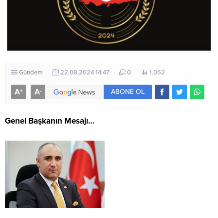
Gündem
22.08.2024 14:47
0
1.052
A
A
+
-
ABONE OL
Genel Başkanın Mesajı…