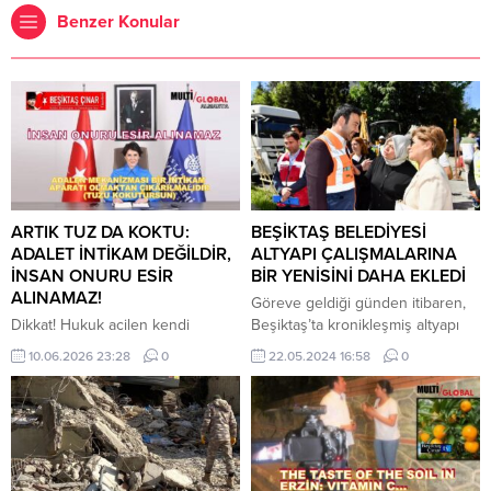
Benzer Konular
​ARTIK TUZ DA KOKTU:
BEŞİKTAŞ BELEDİYESİ
ADALET İNTİKAM DEĞİLDİR,
ALTYAPI ÇALIŞMALARINA
İNSAN ONURU ESİR
BİR YENİSİNİ DAHA EKLEDİ
ALINAMAZ!
Göreve geldiği günden itibaren,
Dikkat! Hukuk acilen kendi
Beşiktaş’ta kronikleşmiş altyapı
çizgisine dönmeli, adalet
sorunlarının çözümü için yoğun
10.06.2026 23:28
0
22.05.2024 16:58
0
mekanizması bir intikam aparatı
birçalışma sürecine giren ve bu
olmaktan çıkarılmalıdır… “Et
konuda çok büyük başarılara imza
kokarsa tuzlarsın, ya tuz kokarsa
atan Beşiktaş Belediye Başkanı
ne yaparsın?” sözü, tam da bugün
RızaAkpolat, ilçede bulunan
içinde bulunduğumuz durumu,
Melisa Sokak’ta su baskını
yani adaleti koruması gereken
sorununu ortadan kaldırmak için