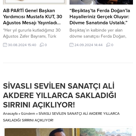
sunan Değerli Hayırsever
olduğu kadının babasına ait yel
Hemşerilerimize teşekkür
değirmenine savaş açar, büyük
AB PARTİ Genel Başkan
“Beşiktaş’ta Ferda Doğan’la
ediyorum. Bir ay boyunca, İftar
bir caba ve mecale...
Yardımcısı Mustafa KUT, 30
Hayalleriniz Gerçek Oluyor:
çadırının ve yemeğin sevk ve
Ağustos Mesajı Yayınladı…
Dövme Sanatında Ustalık.”
idaresini yürüten Sosyal
“Her yıl gururla kutladığımız 30
Beşiktaş’ın kalbinde yer alan
Yardımlaşma ve...
Ağustos Zafer Bayramı, Türk
dövme sanatçısı Ferda Doğan,
milletinin bağımsızlık ve özgürlük
hayallerinizi gerçeğe
30.08.2024 15:40
0
24.09.2024 14:44
0
aşkının simgesi, milli birlik ve
dönüştürüyor. Kişisel tarzınızı ve
beraberliğimizin en güçlü
iç dünyanızı yansıtan dövmelerle,
nişanesidir. Gazi Mustafa Kemal
hayalleriniz Ferda Doğan’ın
Atatürk önderliğinde kazanılan bu
yetenekli ellerinde can buluyor.
zafer, milletimizin hiçbir güç
Dövme sanatında yılların
karşısında boyun eğmeyeceğinin,
tecrübesine sahip olan Ferda
SİVASLI SEVİLEN SANATÇI ALİ
vatanımızın her karış toprağının
Doğan, detaylı çizimleri ve titiz
ne pahasına olursa olsun
işçiliği ile Beşiktaş’ta fark
AKDERE YILLARCA SAKLADIĞI
savunulacağının destansı bir
yaratıyor. Eğer siz de dövme
SIRRINI AÇIKLIYOR!
kanıtıdır. KUT 30...
yaptırmak ve hayalinizdeki
deseni...
Anasayfa
»
Gündem
»
SİVASLI SEVİLEN SANATÇI ALİ AKDERE YILLARCA
SAKLADIĞI SIRRINI AÇIKLIYOR!