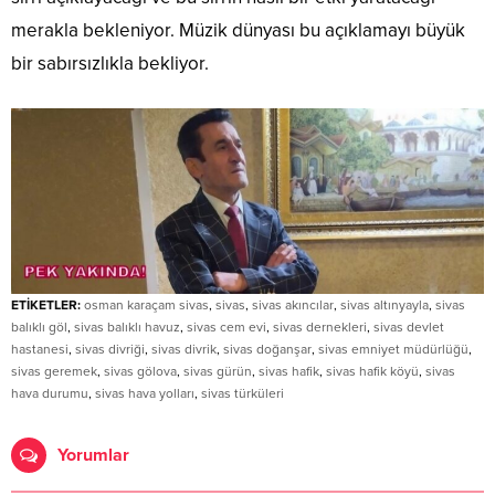
merakla bekleniyor. Müzik dünyası bu açıklamayı büyük
bir sabırsızlıkla bekliyor.
ETİKETLER:
osman karaçam sivas
,
sivas
,
sivas akıncılar
,
sivas altınyayla
,
sivas
balıklı göl
,
sivas balıklı havuz
,
sivas cem evi
,
sivas dernekleri
,
sivas devlet
hastanesi
,
sivas divriği
,
sivas divrik
,
sivas doğanşar
,
sivas emniyet müdürlüğü
,
sivas geremek
,
sivas gölova
,
sivas gürün
,
sivas hafik
,
sivas hafik köyü
,
sivas
hava durumu
,
sivas hava yolları
,
sivas türküleri
Yorumlar