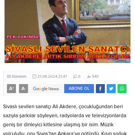
Gündem
21.08.2024 21:47
0
940
A
A
+
-
ABONE OL
Sivaslı sevilen sanatçı Ali Akdere, çocukluğundan beri
sazıyla şarkılar söyleyen, radyolarda ve televizyonlarda
geniş bir dinleyici kitlesine ulaşmış bir isim. Müzik
yolculuğu, onu Sivas’tan Ankara’ya götürdü. Kışın soğuk