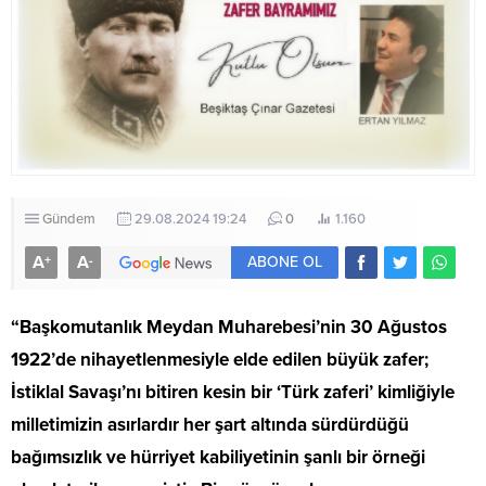
Gündem
29.08.2024 19:24
0
1.160
A
A
+
-
ABONE OL
“Başkomutanlık Meydan Muharebesi’nin 30 Ağustos
1922’de nihayetlenmesiyle elde edilen büyük zafer;
İstiklal Savaşı’nı bitiren kesin bir ‘Türk zaferi’ kimliğiyle
milletimizin asırlardır her şart altında sürdürdüğü
bağımsızlık ve hürriyet kabiliyetinin şanlı bir örneği