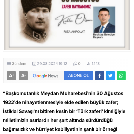
Gündem
29.08.2024 19:12
0
1.143
A
A
+
-
ABONE OL
“Başkomutanlık Meydan Muharebesi’nin 30 Ağustos
1922’de nihayetlenmesiyle elde edilen büyük zafer;
İstiklal Savaşı’nı bitiren kesin bir ‘Türk zaferi’ kimliğiyle
milletimizin asırlardır her şart altında sürdürdüğü
bağımsızlık ve hürriyet kabiliyetinin şanlı bir örneği