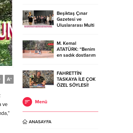
Diğeri ise moda
tasarımcısı Cemil
İpekçi…
Beşiktaş Çınar
Gazetesi ve
Uluslararası Multi
Global
Dergisi’nden Bilim
ve Sanata Büyük
M. Kemal
Onur…
ATATÜRK: “Benim
en sadık dostlarım
Dörtyol’dadır.”
FAHRETTİN
A
TASKAYA İLE ÇOK
-
+
ÖZEL SÖYLESİ!
z
Menü
a ve
nda,”
ANASAYFA