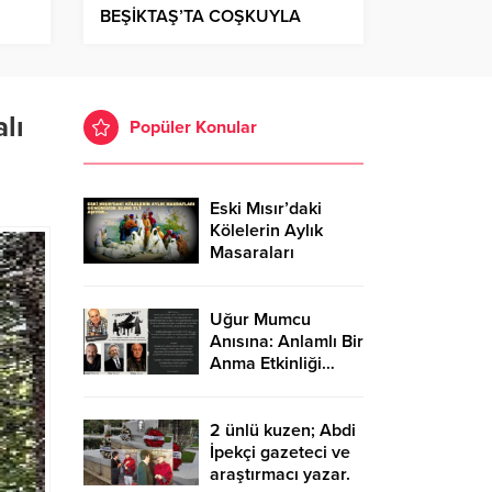
BEŞİKTAŞ’TA COŞKUYLA
n’i
KUTLANACAK
le
lı
Popüler Konular
Eski Mısır’daki
Kölelerin Aylık
Masaraları
Günümüzde
30.000 TL’Yİ
Aşıyor…
Uğur Mumcu
Anısına: Anlamlı Bir
Anma Etkinliği…
2 ünlü kuzen; Abdi
İpekçi gazeteci ve
araştırmacı yazar.