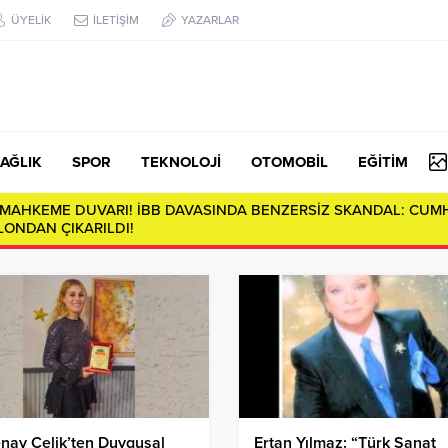
ÜYELİK
İLETİŞİM
YAZARLAR
AĞLIK
SPOR
TEKNOLOJİ
OTOMOBİL
EĞİTİM
da Derin Çatlaklar: Sosyal Çürümenin Anatomisi…
nay Çelik’ten Duygusal
Ertan Yılmaz: “Türk Sanat