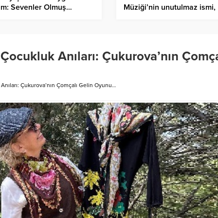
um: Sevenler Olmuş…
Müziği’nin unutulmaz ismi,
Sanat Güneşimiz Zeki Müre
vefat yıl dönümünde saygı i
anıyorum.”
Çocukluk Anıları: Çukurova’nın Çomça
Anıları: Çukurova’nın Çomçalı Gelin Oyunu…