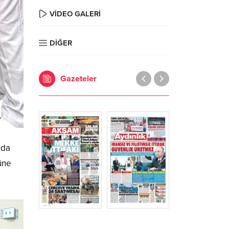
VİDEO GALERİ
DİĞER
Gazeteler
nda
nüne