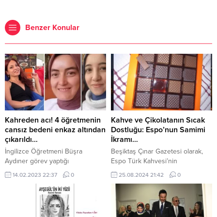
Benzer Konular
Kahreden acı! 4 öğretmenin
Kahve ve Çikolatanın Sıcak
cansız bedeni enkaz altından
Dostluğu: Espo’nun Samimi
çıkarıldı…
İkramı…
İngilizce Öğretmeni Büşra
Beşiktaş Çınar Gazetesi olarak,
Aydıner görev yaptığı
Espo Türk Kahvesi’nin
Gaziantep’in İslahiye ilçesinde
Türkiye’deki ilk adımlarını
14.02.2023 22:37
0
25.08.2024 21:42
0
yakalandığı depremde hayatını
tanıtmaktan büyük mutluluk
kaybetti. Öğretmenlerden Gülşen
duyduk. Adanalı Cenk tarafından
Köylü (25) Hatay’ın Kırıkhan
Türkiye distribütörlüğü alınan
ilçesinde depremde yıkılan evde,
Espo Türk kahvesi, mis kokusu