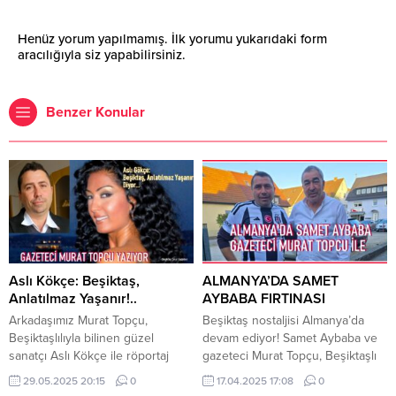
Henüz yorum yapılmamış. İlk yorumu yukarıdaki form
aracılığıyla siz yapabilirsiniz.
Benzer Konular
Aslı Kökçe: Beşiktaş,
ALMANYA’DA SAMET
Anlatılmaz Yaşanır!..
AYBABA FIRTINASI
Arkadaşımız Murat Topçu,
Beşiktaş nostaljisi Almanya’da
Beşiktaşlılıyla bilinen güzel
devam ediyor! Samet Aybaba ve
sanatçı Aslı Kökçe ile röportaj
gazeteci Murat Topçu, Beşiktaşlı
yaptı. Güzelliğiyle nam salmış
taraftarlarla bir araya geldi.
29.05.2025 20:15
0
17.04.2025 17:08
0
ünlü sanatçı Aslı Kökçe’le
Almanya Türk işçi Derneklerinin