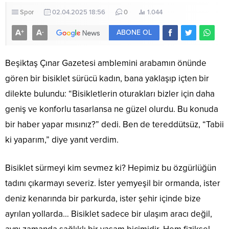
Spor
02.04.2025 18:56
0
1.044
A
A
+
-
ABONE OL
Beşiktaş Çınar Gazetesi amblemini arabamın önünde
gören bir bisiklet sürücü kadın, bana yaklaşıp içten bir
dilekte bulundu: “Bisikletlerin oturakları bizler için daha
geniş ve konforlu tasarlansa ne güzel olurdu. Bu konuda
bir haber yapar mısınız?” dedi. Ben de tereddütsüz, “Tabii
ki yaparım,” diye yanıt verdim.
Bisiklet sürmeyi kim sevmez ki? Hepimiz bu özgürlüğün
tadını çıkarmayı severiz. İster yemyeşil bir ormanda, ister
deniz kenarında bir parkurda, ister şehir içinde bize
ayrılan yollarda… Bisiklet sadece bir ulaşım aracı değil,