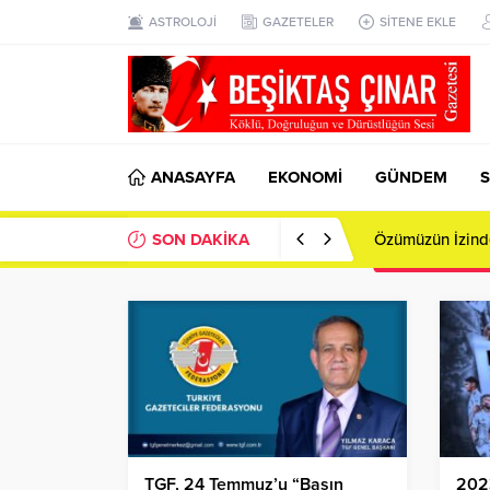
ASTROLOJİ
GAZETELER
SİTENE EKLE
ANASAYFA
EKONOMİ
GÜNDEM
S
SON DAKİKA
Bursa’da Toplu 
TGF, 24 Temmuz’u “Basın
202