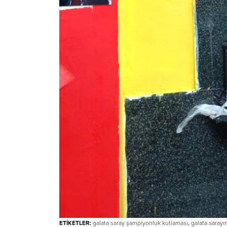
ETİKETLER:
galata saray şampiyonluk kutlaması
,
galata saray