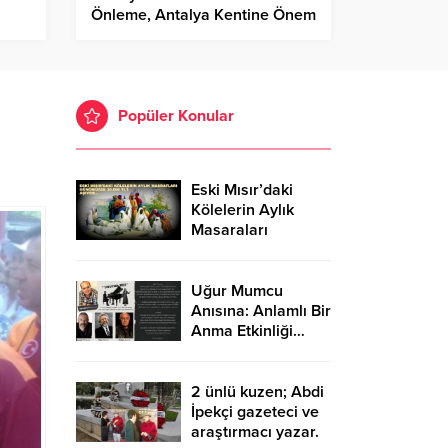
Önleme, Antalya Kentine Önem
Katanlar Ailesi Olarak Haydi
Türkiye Haydi Antalya…
Popüler Konular
Eski Mısır’daki
Kölelerin Aylık
Masaraları
Günümüzde
30.000 TL’Yİ
Aşıyor…
Uğur Mumcu
Anısına: Anlamlı Bir
Anma Etkinliği…
2 ünlü kuzen; Abdi
İpekçi gazeteci ve
araştırmacı yazar.