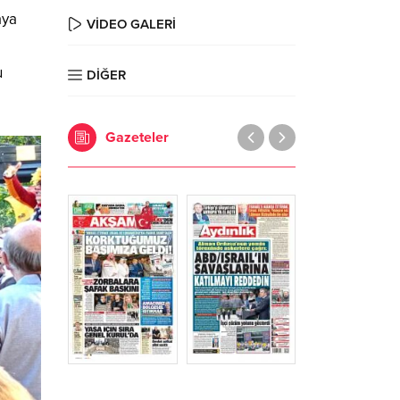
aya
VİDEO GALERİ
u
DİĞER
Gazeteler