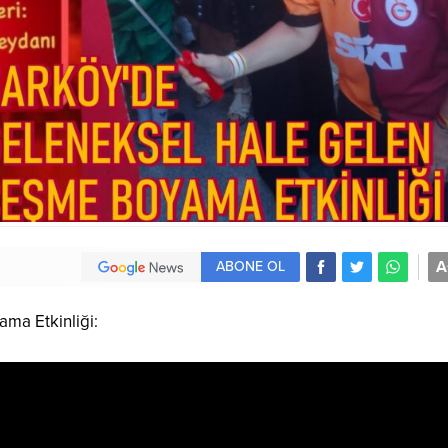
A
ABONE OL
ma Etkinliği: