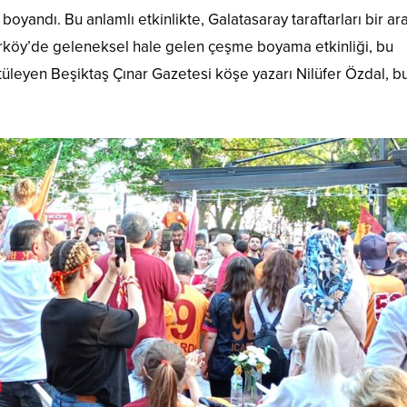
yandı. Bu anlamlı etkinlikte, Galatasaray taraftarları bir ar
rköy’de geleneksel hale gelen çeşme boyama etkinliği, bu
tüleyen Beşiktaş Çınar Gazetesi köşe yazarı Nilüfer Özdal, b