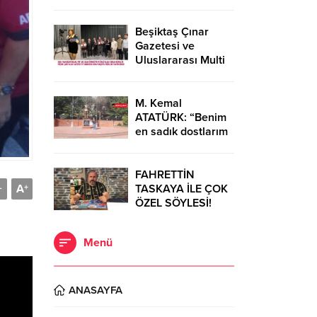
Diğeri ise moda
tasarımcısı Cemil
İpekçi…
Beşiktaş Çınar
Gazetesi ve
Uluslararası Multi
Global
Dergisi’nden Bilim
ve Sanata Büyük
M. Kemal
Onur…
ATATÜRK: “Benim
en sadık dostlarım
Dörtyol’dadır.”
FAHRETTİN
A
TASKAYA İLE ÇOK
-
+
ÖZEL SÖYLESİ!
Menü
ANASAYFA