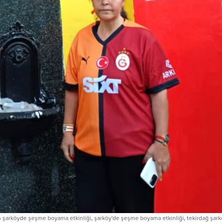
ın şarköyde şeşme boyama etkinliği
,
şarköy'de şeşme boyama etkinliği
,
tekirdağ şar