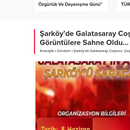
Özgürlük Ve Dayanışma Günü”
TÜR
Olarak Kutluyoruz…
BEŞ
Şarköy’de Galatasaray Co
Görüntülere Sahne Oldu…
Anasayfa
»
Gündem
»
Şarköy’de Galatasaray Coşkusu: Çe