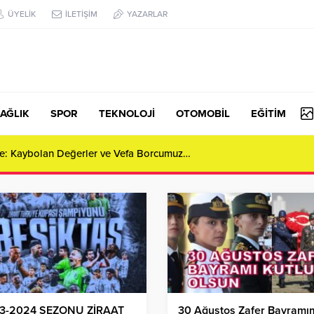
ÜYELİK
İLETİŞİM
YAZARLAR
AĞLIK
SPOR
TEKNOLOJİ
OTOMOBİL
EĞİTİM
Konut Şantiyesinde İşçi Kıyameti: “Emek Bizim, Mağduriyet Bizim!”
3-2024 SEZONU ZİRAAT
30 Ağustos Zafer Bayramı