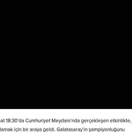
at 18:30’da Cumhuriyet Meydanı’nda gerçekleşen etkinlikte,
tlamak için bir araya geldi. Galatasaray’ın şampiyonluğunu