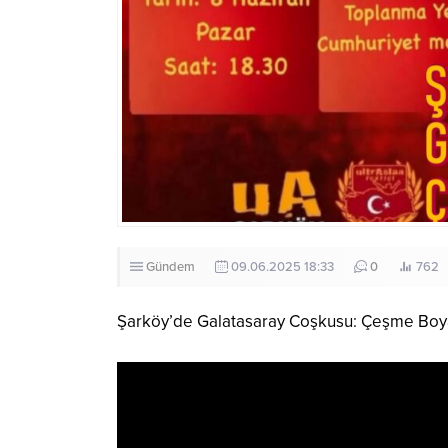
Gündem
09.06.2025 18:33
0
762
Şarköy’de Galatasaray Coşkusu: Çeşme Boya