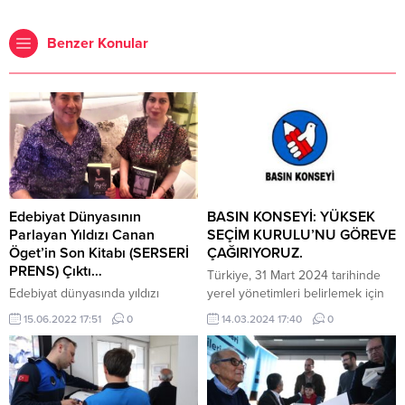
Benzer Konular
Edebiyat Dünyasının
BASIN KONSEYİ: YÜKSEK
Parlayan Yıldızı Canan
SEÇİM KURULU’NU GÖREVE
Öget’in Son Kitabı (SERSERİ
ÇAĞIRIYORUZ.
PRENS) Çıktı…
Türkiye, 31 Mart 2024 tarihinde
Edebiyat dünyasında yıldızı
yerel yönetimleri belirlemek için
parlayan, İstanbul Beşiktaş’ta
sandık başına giderek yeni bir
15.06.2022 17:51
0
14.03.2024 17:40
0
dünyaya gelen, değerli yazar ve
demokrasi sınavı verecek.Bilindiği
editör Canan Öget, kitaplarıyla ne
üzere seçimlerin demokratik
kadar tanınıyor olsa da aynı
özelliği, seçme hakkının sağlıklı
zamanda hayvan sevgisiyle de
şekilde kullanılabilmesi için halkın
dikkatleri üzerine topluyor.
doğru şekilde bilgilendirilmesi ve