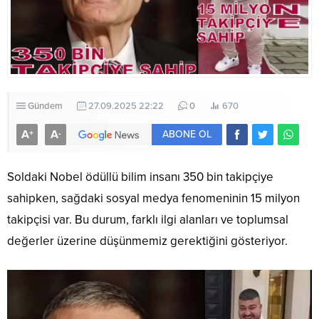
Gündem
27.09.2025 22:22
0
670
A
A
+
-
ABONE OL
Soldaki Nobel ödüllü bilim insanı 350 bin takipçiye
sahipken, sağdaki sosyal medya fenomeninin 15 milyon
takipçisi var. Bu durum, farklı ilgi alanları ve toplumsal
değerler üzerine düşünmemiz gerektiğini gösteriyor.