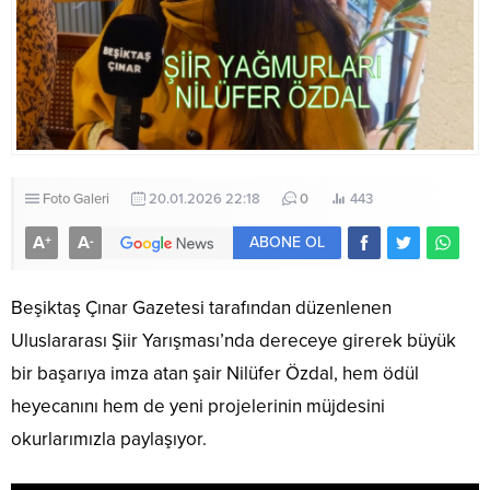
Foto Galeri
20.01.2026 22:18
0
443
A
A
+
-
ABONE OL
Beşiktaş Çınar Gazetesi tarafından düzenlenen
Uluslararası Şiir Yarışması’nda dereceye girerek büyük
bir başarıya imza atan şair Nilüfer Özdal, hem ödül
heyecanını hem de yeni projelerinin müjdesini
okurlarımızla paylaşıyor.