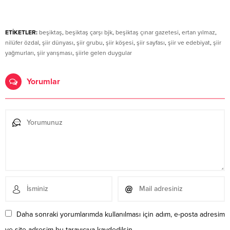
ETİKETLER:
beşiktaş
,
beşiktaş çarşı bjk
,
beşiktaş çınar gazetesi
,
ertan yılmaz
,
nilüfer özdal
,
şiir dünyası
,
şiir grubu
,
şiir köşesi
,
şiir sayfası
,
şiir ve edebiyat
,
şiir
yağmurları
,
şiir yarışması
,
şiirle gelen duygular
Yorumlar
Daha sonraki yorumlarımda kullanılması için adım, e-posta adresim
ve site adresim bu tarayıcıya kaydedilsin.