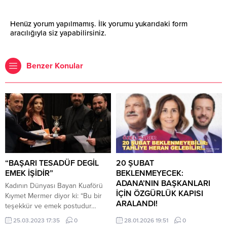
Henüz yorum yapılmamış. İlk yorumu yukarıdaki form
aracılığıyla siz yapabilirsiniz.
Benzer Konular
“BAŞARI TESADÜF DEGİL
​20 ŞUBAT
EMEK İŞİDİR”
BEKLENMEYECEK:
ADANA’NIN BAŞKANLARI
Kadının Dünyası Bayan Kuaförü
İÇİN ÖZGÜRLÜK KAPISI
Kıymet Mermer diyor ki: “Bu bir
ARALANDI!
teşekkür ve emek postudur…
Engelliler adına yapılmış olan bu
Haber: Beşiktaş Çınar Gazetesi
25.03.2023 17:35
0
28.01.2026 19:51
0
organizasyon a vesile
Haber Merkezi​Silivri’deki tarihi