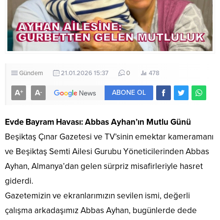
Gündem
21.01.2026 15:37
0
478
A
A
+
-
ABONE OL
Evde Bayram Havası: Abbas Ayhan’ın Mutlu Günü
​Beşiktaş Çınar Gazetesi ve TV’sinin emektar kameramanı
ve Beşiktaş Semti Ailesi Gurubu Yöneticilerinden Abbas
Ayhan, Almanya’dan gelen sürpriz misafirleriyle hasret
giderdi.
​Gazetemizin ve ekranlarımızın sevilen ismi, değerli
çalışma arkadaşımız Abbas Ayhan, bugünlerde dede