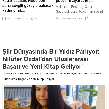
kadar ustasın: Nede ben
Şubesini Ziyaret Etti…
Sosyal Yardımlaşma projeleri
sana sevgili gözüyle bakacak
Malkara – Beşiktaş Çınar
gerçekleştirerek...
kadar çırak…
Gazetesi, yerel toplumun sesini
Beşiktaş Çınar Köşe Yazarı
yükseltmek ve kadınların
08.07.2024 21:22
0
07.06.2024 13:23
0
Sosyolog Hava diyor ki: “Bu
güçlendirilmesine dikkat çekmek
saatten sonra ne sen bendeki
amacıyla Türk Kadınlar Birliği
sevgiyi anlayacak kadar ustasın…
Tekirdağ Malkara şubesini ziyaret
Nede ben sana sevgili gözüyle
etti. Süleyman Çakır’ın
bakacak kadar çırak…”
rehberliğinde gerçekleşen bu
ziyaret, birliğin çalışmalarını ve
Şiir Dünyasında Bir Yıldız Parlıyor:
ilçenin zengin kültürel dokusunu
ön plana çıkardı. Kadınlar
Nilüfer Özdal’dan Uluslararası
Birliği’nin çeşitli sosyal ve kültürel
Başarı ve Yeni Kitap Geliyor!
projeleri, Malkara’nın tarihi ve
doğal...
Anasayfa
»
Foto Galeri
»
Şiir Dünyasında Bir Yıldız Parlıyor: Nilüfer Özdal’dan
Uluslararası Başarı ve Yeni Kitap Geliyor!