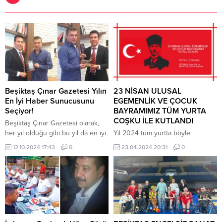
Beşiktaş Çınar Gazetesi Yılın
23 NİSAN ULUSAL
En İyi Haber Sunucusunu
EGEMENLİK VE ÇOCUK
Seçiyor!
BAYRAMIMIZ TÜM YURTA
COŞKU İLE KUTLANDI
Beşiktaş Çınar Gazetesi olarak,
her yıl olduğu gibi bu yıl da en iyi
Yıl 2024 tüm yurtta böyle
haber sunucusunu seçmek üzere
coşkulu, mutlu ve sevin içinde bir
12.10.2024 17:43
0
23.04.2024 20:31
0
hazırlıklarımıza başladık.
kutlamaya şahit olduk… 23 Nisan
Geçtiğimiz yıllarda, ödülümüzü
1920, Türk milletinin iradesini
başarılı haber sunucusu İsmail
temsil eden Türkiye Büyük Millet
Küçükkaya’ya takdim etmiştik.
Meclisi’nin açıldığı ve Türk
Ona Adana Ceyhan’ın
Milletinin egemenliğini ilan ettiği
efsanelerinden ilham alarak
tarihtir. Gazi Mustafa
hazırlanan ejderha figürlü özel bir
Kemal Atatürk, 23 Nisan 1924’te