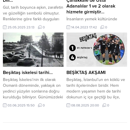
Dili…
Çanakkale’de Usta
görevini üstlendim. YSK’nın
Adanalılar 1 ve 2 olarak
Gül, tarih boyunca aşkın, zarafetin
haksız kararlarına...
hizmete girmiştir…
ve güzelliğin sembolü olmuştur.
Renklerine göre farklı duyguları
İnsanların yemek kültüründe
ifade eden güller, insan
vazgeçilmezi Adana Kebabı.
25.05.2025 23:13
0
14.04.2023 17:42
0
ilişkilerinde sevgi ve saygının
Damak zevki olanlar arar bulur…
zarif bir dili gibidir. Kırmızı gül aşkı
Fikret Beyde aynen Çanakkale’de
ve tutkuyu; beyaz gül saflık ve
hep hemşerisini, hem de damak
masumiyeti; pembe gül hayranlık
zevkini bulmuş: Tesadüfte olsa.
ve takdiri; sarı gül ise dostluğu ve
Afiyet olsun… Fikret Ersen
neşeyi temsil eder. Beşiktaş
Yalçınkaya diyor ki: “Sun sineması
Çınar...
sokağındaki Otlangaç kebap
Çanakkale’de Usta Adanalılar 1 ve
Beşiktaş iskelesi tarihi…
BEŞİKTAŞ AKŞAMI
2 olarak hizmete girmiş tesadüf
Beşiktaş İskelesi’nin ilk olarak
Beşiktaş, İstanbul’un en köklü ve
karşılaştık. Adana’ya uzak
Osmanlı döneminde, yaklaşık on
tarihi ilçelerinden biridir. Hem
yaşayanlar,...
yedinci yüzyılın sonlarına doğru
modern yaşamın hem de tarihi
kurulduğu biliniyor. Günümüzdeki
dokunun iç içe geçtiği bu ilçe,
modern yapısı ise özellikle
kültürel zenginlikleri, sanat
03.06.2025 15:50
0
08.08.2025 20:00
0
yirminci yüzyılın ortalarında,
etkinlikleri ve sosyal yaşamıyla
1950’lerde büyük bir yenileme
ünlüdür. Ayrıca Beşiktaş, eğitim
sürecinden geçti. Daha sonra da
kurumları, sanat galerileri,
çeşitli bakım ve onarımlarla
tiyatroları ve konser salonlarıyla