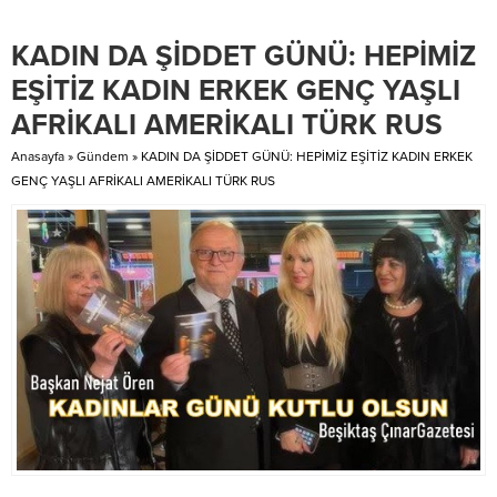
güncel hali korundu. Bu tarihleri
da dikkat çeker. Beşiktaş, hem
ekleyince hem köklü geçmişi hem
yerel halkın hem de ziyaretçilerin
KADIN DA ŞİDDET GÜNÜ: HEPİMİZ
de çağdaş kullanımını vurgulamış
farklı kültürel...
oluruz....
EŞİTİZ KADIN ERKEK GENÇ YAŞLI
AFRİKALI AMERİKALI TÜRK RUS
Anasayfa
»
Gündem
»
KADIN DA ŞİDDET GÜNÜ: HEPİMİZ EŞİTİZ KADIN ERKEK
GENÇ YAŞLI AFRİKALI AMERİKALI TÜRK RUS