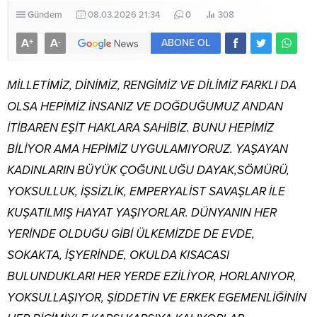
Gündem
08.03.2026 21:34
0
308
A
A
+
-
ABONE OL
MİLLETİMİZ, DİNİMİZ, RENGİMİZ VE DİLİMİZ FARKLI DA
OLSA HEPİMİZ İNSANIZ VE DOĞDUĞUMUZ ANDAN
İTİBAREN EŞİT HAKLARA SAHİBİZ. BUNU HEPİMİZ
BİLİYOR AMA HEPİMİZ UYGULAMIYORUZ. YAŞAYAN
KADINLARIN BÜYÜK ÇOĞUNLUĞU DAYAK,SÖMÜRÜ,
YOKSULLUK, İŞSİZLİK, EMPERYALİST SAVAŞLAR İLE
KUŞATILMIŞ HAYAT YAŞIYORLAR. DÜNYANIN HER
YERİNDE OLDUĞU GİBİ ÜLKEMİZDE DE EVDE,
SOKAKTA, İŞYERİNDE, OKULDA KISACASI
BULUNDUKLARI HER YERDE EZİLİYOR, HORLANIYOR,
YOKSULLAŞIYOR, ŞİDDETİN VE ERKEK EGEMENLİĞİNİN