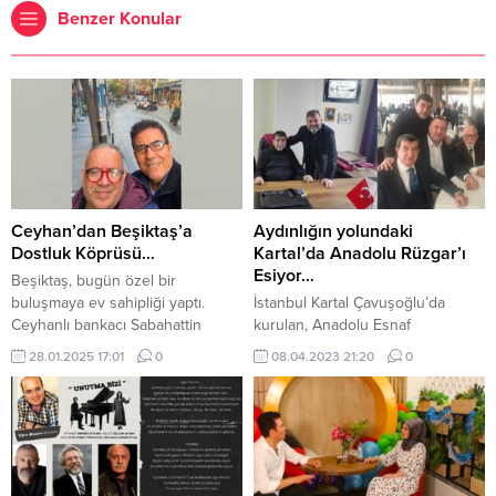
Benzer Konular
Ceyhan’dan Beşiktaş’a
Aydınlığın yolundaki
Dostluk Köprüsü…
Kartal’da Anadolu Rüzgar’ı
Esiyor…
Beşiktaş, bugün özel bir
buluşmaya ev sahipliği yaptı.
İstanbul Kartal Çavuşoğlu’da
Ceyhanlı bankacı Sabahattin
kurulan, Anadolu Esnaf
Fergökçe, yıllar sonra çocukluk
Dayanışma Derneği Başkanı Uğur
28.01.2025 17:01
0
08.04.2023 21:20
0
arkadaşıyla bir araya gelmek için
Gürü, Başkan Yardımcısı Ayhan,
Beşiktaş’a geldi. Karakartal
Kara, Yönetim Kurulu Üyeleri;
yuvasında gerçekleşen samimi
Sertaç Aydın, Hayati Türk, Fetih
buluşmada, çaylar yudumlandı,
Başol, Davut Temel ve Erdal
Ceyhan’ın güzel anıları tazelendi
Akkutlu’dan oluşmaktadır. Başkan
ve geçmişten günümüze
Gürü; “Kartal’da Dernek çatısı