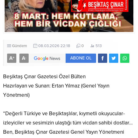
Gündem
08.03.2026 22:18
0
513
A
A
+
-
ABONE OL
Beşiktaş Çınar Gazetesi Özel Bülten
​Hazırlayan ve Sunan: Ertan Yılmaz (Genel Yayın
Yönetmeni)
“Değerli Türkiye ve Beşiktaşlılar, kıymetli okuyucular-
izleyiciler ve sesimizin ulaştığı tüm vicdan sahibi dostlar…
Ben, Beşiktaş Çınar Gazetesi Genel Yayın Yönetmeni