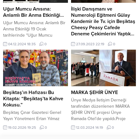
dostluğun önemi bir kez daha
altında kardeşlik bağlarımızı daha
vurgulandı.
günlendireceğiz” ifadesini
Uğur Mumcu Anısına:
İlişki Danışmanı ve
kullandı. Diğer yandan ise Başkan
Anlamlı Bir Anma Etkinliği…
Numeroloji Eğitmeni Gülay
Adem Uçar; Aydınlığın yolundaki...
Kandemir ile Tv. için Beşiktaş
Uğur Mumcu Anısına: Anlamlı Bir
Cheesy Peasy Cafede
Anma Etkinliği 19 Ocak
Deneme Çekimlerini Yaptık…
tarihlerinde “Uğur Mumcu
Anısına” başlıklı bir etkinlik
İlişki Danışmanı ve Numeroloji
04.12.2024 18:35
0
27.09.2023 22:19
0
düzenliyor. Program, usta
Eğitmeni Gülay Kandemir ile
gazeteci, yazar ve hukukçu Uğur
Beşiktaş Çınar ve Tempo Tv. için
Mumcu’yu anmak ve onun
deneme çekim çalışmaları yaptık.
mirasını yaşatmak amacıyla
Ülkemizde son samanlara
gerçekleştiriliyor. Etkinlikte, Orhan
gençlerimizin evlenme korkuları
Aydın, Levent Üzümcü ve Can
ve aile mutsuzluğu ve de eş
Dündar, Uğur Mumcu’nun
seçimi ile büyük sorunlar
Türkiye’nin yetiştirdiği en önemli
yaşaması nedeni ile Kandemir’in
Beşiktaş’ın Hafızası Bu
MARKA ŞEHİR ÜNYE
değerlerden biri olduğuna
değerli bilgilerini ilerleyen zaman
Kitapta: “Beşiktaş’ta Kahve
Ünye Medya İletişim Derneği
vurgu...
diliminde dış mekan olsun iç
Kokusu.”
tarafından düzenlenen MARKA
mekanlarda 5 bölüm...
Beşiktaş Çınar Gazetesi Genel
ŞEHİR ÜNYE projesi Ünye
Yayın Yönetmeni Ertan Yılmaz
Ramada Otel’de yapıldı.Proje
Yazıyor…​Beşiktaş sadece bir semt
tanıtımına Aile ve Sosyal
19.02.2026 19:25
0
12.03.2024 14:19
0
değil, bir deryadır; içinde binlerce
Politikalar Bakan Yardımcısı
hikaye, her sokağında ayrı bir
Büyükelçi Yavuz Selim KIRAN,