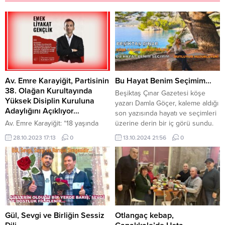
Av. Emre Karayiğit, Partisinin
Bu Hayat Benim Seçimim…
38. Olağan Kurultayında
Beşiktaş Çınar Gazetesi köşe
Yüksek Disiplin Kuruluna
yazarı Damla Göçer, kaleme aldığı
Adaylığını Açıklıyor…
son yazısında hayatı ve seçimleri
Av. Emre Karayiğit: “18 yaşında
üzerine derin bir iç görü sundu.
memleketim Hatay’dan Hukuk
Göçer, hayatını kendi tercihlerinin
28.10.2023 17:13
0
13.10.2024 21:56
0
Fakültesini kazanıp İstanbul’a
şekillendirdiğini vurgularken,
geldiğimde Cumhuriyet Halk
“Başarımla ve başarısızlıklarımla,
Partisi örgütüne katıldım. 1 Mayıs
hedeflerime yürüdüğüm tüm
meydanlarında, gezi direnişinde
yollarla bu hayat benim. Bugüne
başlayan siyasal yaşamım, 4 yıl
kadar yaptıklarımdan pişmanlık
süren Beşiktaş İlçe Başkan
duymadım, başımı yastığa
Vekilliği görevi ile devam etti.
koyduğumda her zaman
2019 yerel seçimlerinde Beşiktaş
huzurluydum” ifadelerini kullandı.
Gül, Sevgi ve Birliğin Sessiz
Otlangaç kebap,
İlçe Seçim Kurulu Asil üyeliği
Göçer,...