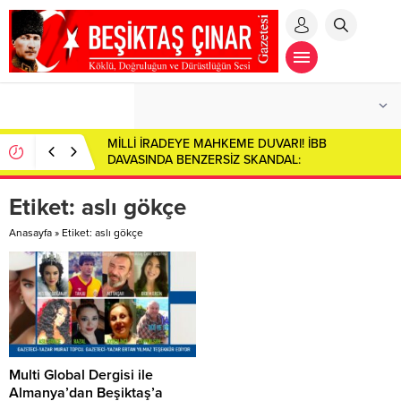
MİLLİ İRADEYE MAHKEME DUVARI! İBB
DAVASINDA BENZERSİZ SKANDAL:
CUMHURBAŞKANI ADAYI İMAMOĞLU SALONDAN
ÇIKARILDI!
Etiket:
aslı gökçe
Anasayfa
»
Etiket: aslı gökçe
Multi Global Dergisi ile
Almanya’dan Beşiktaş’a