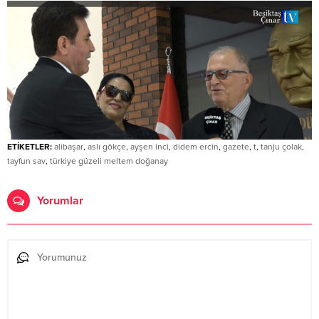
ETİKETLER:
alibaşar
,
aslı gökçe
,
ayşen inci
,
didem ercin
,
gazete
,
t
,
tanju çolak
,
tayfun sav
,
türkiye güzeli meltem doğanay
Yorumlar