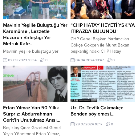
Mavinin Yeşille Buluştuğu Yer
“CHP HATAY HEYETİ YSK’YA
Karamürsel, Lezzetle
İTİRAZDA BULUNDU”
Huzurun Birleştiği Yer
CHP Genel Başkan Yardımcıları
Metruk Kafe…
Gökçe Gökçen ile Murat Bakan
Mavinin yeşille buluştuğu yer
başkanlığındaki CHP Hatay
Ereğli Karamürsel beldesi: Denize
Heyeti, Hatay’daki seçim
02.09.2023 16:34
0
04.04.2024 18:47
0
sıfır Metruk kafedeyiz. Kafede çay
sonuçları ve yaptıkları itirazlarla
-kahve, yanında buram buram mis
ilgili açıklama yaptı. Gökçen,
kokulu Boşnak böreği, daha
“İstanbul Gaziosmanpaşa’da oylar
sayarsak çok şey… Ayrıca
yeniden sayılıyor.
bahçede domates, salatalık kopar
Gaziosmanpaşa’da seçim kurulu,
ye… Kısaca ben keyifle bir
‘Aradaki fark ve gerekçesi
kahvaltı yapmak istiyorum
yazılmamış geçersiz oyların
derseniz… Bununla kalmayıp
arasındaki fark 10 kat neredeyse.
Ertan Yılmaz’dan 50 Yıllık
Uz. Dr. Tevfik Çakmakçı:
lezzetle birlikte huzuru da
Ben oyların yeniden sayılmasına
Sürpriz: Abdurrahman
Benden söylemesi…
yakalamış olacaksınız…
karar veriyorum’ diyor....
Cerit’in Unutulmaz Anısı…
29.07.2024 16:17
0
Beşiktaş Çınar Gazetesi Genel
Yayın Yönetmeni Ertan Yılmaz,