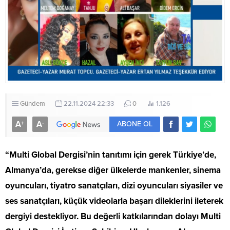
Gündem
22.11.2024 22:33
0
1.126
A
A
+
-
ABONE OL
“Multi Global Dergisi’nin tanıtımı için gerek Türkiye’de,
Almanya’da, gerekse diğer ülkelerde mankenler, sinema
oyuncuları, tiyatro sanatçıları, dizi oyuncuları siyasiler ve
ses sanatçıları, küçük videolarla başarı dileklerini ileterek
dergiyi destekliyor. Bu değerli katkılarından dolayı Multi