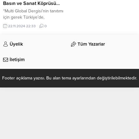
Basın ve Sanat Köprüsü…
“Multi Global Dergisi’nin tanıtımı
için gerek Türkiye’de,
Almanya’da, gerekse diğer
22.11.2024 22:33
0
ülkelerde mankenler, sinema
oyuncuları, tiyatro sanatçıları, dizi
oyuncuları siyasiler ve ses
Üyelik
Tüm Yazarlar
sanatçıları, küçük videolarla başarı
dileklerini ileterek dergiyi
İletişim
destekliyor. Bu değerli
katkılarından dolayı Multi Global
Dergisi İmtiyaz Sahibi ve
Footer açıklama yazısı. Bu alan tema ayarlarından değiştirilebilmektedir.
Uluslararası Almanya Basın
Temsilcisi Murat Topçu ve Türkiye
Basın Temsilcisi, aynı...