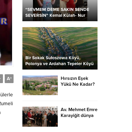
“SEVMEM DEME SAKIN SENDE
SEVERSİN” Kemal Külah- Nur
Parlar
Bir Sokak Sułoszowa Köyü,
Polonya ve Ardahan Tepeler Köyü
2 Kare…
Hırsızın Eşek
A
-
+
Yükü Ne Kadar?
ülerle
Rumeli
Av. Mehmet Emre
n
Karayiğit dünya
evine girdi…