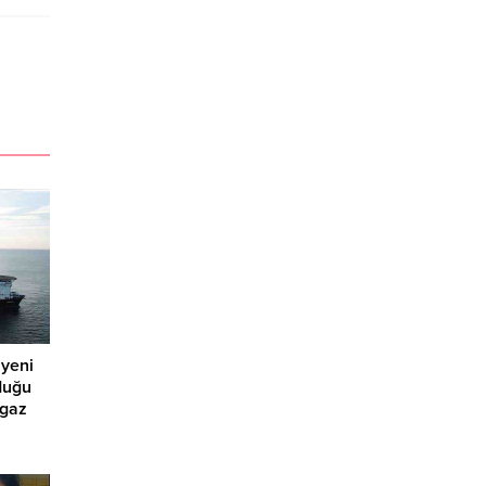
 yeni
duğu
lgaz