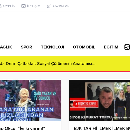
ÜYELİK
İLETİŞİM
YAZARLAR
AĞLIK
SPOR
TEKNOLOJİ
OTOMOBİL
EĞİTİM
da Derin Çatlaklar: Sosyal Çürümenin Anatomisi…
p Okcu, “İyi ki varım!”
BJK TARİHİ İLMEK İLMEK 