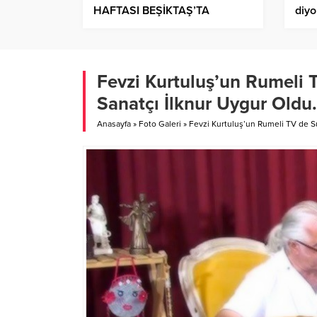
HAFTASI BEŞİKTAŞ’TA
diy
YOGAETKİNLİĞİYLE KUTLANDI
Fevzi Kurtuluş’un Rumeli
Sanatçı İlknur Uygur Old
Anasayfa
»
Foto Galeri
»
Fevzi Kurtuluş’un Rumeli TV de 