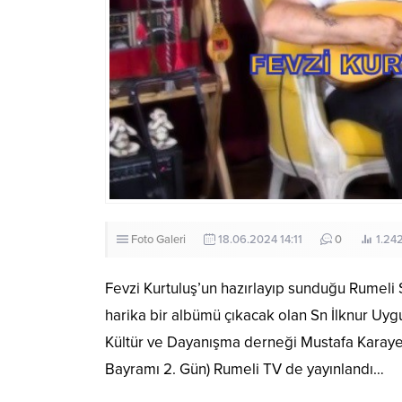
Foto Galeri
18.06.2024 14:11
0
1.24
Fevzi Kurtuluş’un hazırlayıp sunduğu Rumeli 
harika bir albümü çıkacak olan Sn İlknur U
Kültür ve Dayanışma derneği Mustafa Karayer
Bayramı 2. Gün) Rumeli TV de yayınlandı…