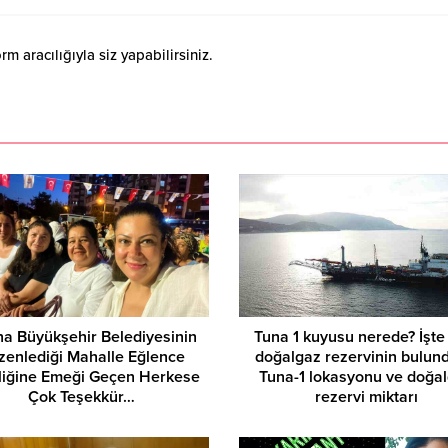
 aracılığıyla siz yapabilirsiniz.
a Büyükşehir Belediyesinin
Tuna 1 kuyusu nerede? İşte
zenlediği Mahalle Eğlence
doğalgaz rezervinin bulun
nliğine Emeği Geçen Herkese
Tuna-1 lokasyonu ve doğa
Çok Teşekkür…
rezervi miktarı