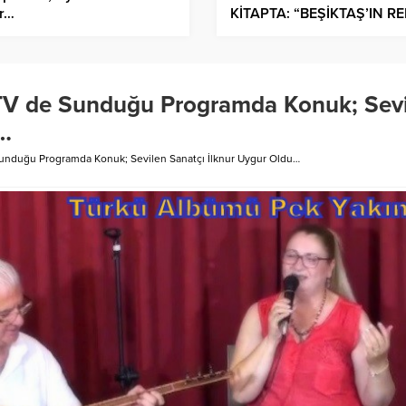
or…
KİTAPTA: “BEŞİKTAŞ’IN R
TAŞLARI” GELİYOR
 TV de Sunduğu Programda Konuk; Sev
u…
Sunduğu Programda Konuk; Sevilen Sanatçı İlknur Uygur Oldu…
Gaziantep İslahiye’de 
Asuman Krause, Biyografi…
Antep Karası Parmak