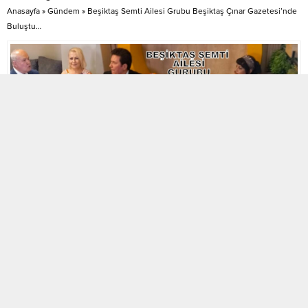
Anasayfa
»
Gündem
»
Beşiktaş Semti Ailesi Grubu Beşiktaş Çınar Gazetesi’nde
Buluştu…
Gündem
06.07.2024 16:35
0
1.178
A
A
+
-
ABONE OL
Beşiktaş Semti Ailesi Grubu, geçtiğimiz haftalarda