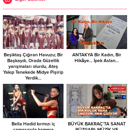
Beşiktaş Çığıran Havuzu; Bir
ANTAKYA Bir Kadın, Bir
Başkaydı, Orada Güzellik
Hikâye… İpek Aslan…
yarışmaları olurdu, Ateş
Yakıp Tenekede Midye Pişirip
Yerdik…
Bella Hadid kırmızı iç
BÜYÜK BAKRAÇ’TA SANAT
çamaşırıyla kamera
RÜZGARI: MÜZİK VE