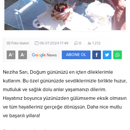
Foto Galeri
06.07.2024 17:49
0
1.212
A
A
+
-
ABONE OL
Neziha Sarı, Doğum gününüzü en içten dileklerimle
kutlarım. Bu özel gününüzde sevdiklerinizle birlikte huzur,
mutluluk ve sağlık dolu anlar yaşamanızı dilerim.
Hayatınız boyunca yüzünüzden gülümseme eksik olmasın
ve tüm hayalleriniz gerçeğe dönüşsün. Daha nice mutlu
ve başarılı yıllara!