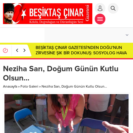
BEŞİKTAŞ ÇINAR GAZETESİ’NDEN DOĞU’NUN
ZİRVESİNE ŞIK BİR DOKUNUŞ: SOSYOLOG HAVA
HANIM AĞRI DAĞI’NIN ETEKLERİNDE!
Neziha Sarı, Doğum Günün Kutlu
Olsun…
Anasayfa
»
Foto Galeri
»
Neziha Sarı, Doğum Günün Kutlu Olsun…