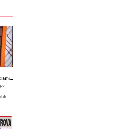
kramı…
spo
uluk
Türkiye
ahvesi,
rtık
lerde
eşimizle