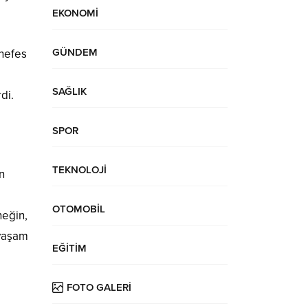
EKONOMİ
GÜNDEM
 nefes
SAĞLIK
di.
SPOR
TEKNOLOJİ
n
OTOMOBİL
neğin,
 yaşam
EĞİTİM
FOTO GALERİ