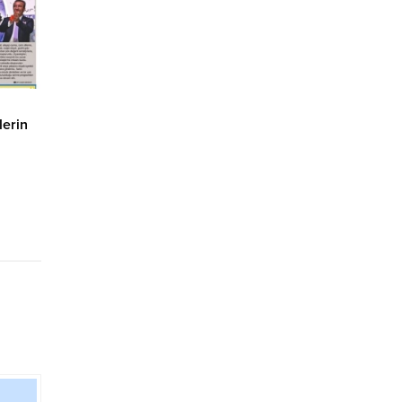
mgesi
a...
lerin