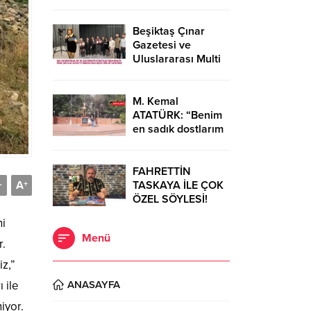
Diğeri ise moda
tasarımcısı Cemil
İpekçi…
Beşiktaş Çınar
Gazetesi ve
Uluslararası Multi
Global
Dergisi’nden Bilim
ve Sanata Büyük
M. Kemal
Onur…
ATATÜRK: “Benim
en sadık dostlarım
Dörtyol’dadır.”
FAHRETTİN
A
TASKAYA İLE ÇOK
-
+
ÖZEL SÖYLESİ!
ni
Menü
r.
z,”
 ile
ANASAYFA
iyor.