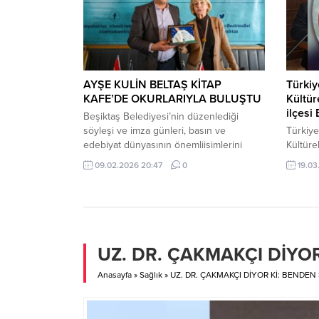
bu kutuplaşma, yalnızca bireyler arasında
derneği
değil, toplumun genel huzuru...
üzere r
görevle
görevde
gerçekle
AYŞE KULİN BELTAŞ KİTAP
Türkiy
KAFE’DE OKURLARIYLA BULUŞTU
Kültür
ilçesi
Beşiktaş Belediyesi’nin düzenlediği
söyleşi ve imza günleri, basın ve
Türkiye
edebiyat dünyasının önemliisimlerini
Kültüre
okurlarıyla buluşturmaya devam ediyor.
Beşikta
09.02.2026 20:47
0
19.03
Beşiktaş sahilinde yer alan Beltaş Kitap
Beşikta
Kafe’degerçekleşen etkinlikte ünlü yazar
mutlu d
Ayşe Kulin kitapseverlerle bir araya geldi.
Beşikta
Yazar Aydın Tonga’nınmoderatörlüğünü
görüntü
yaptığı söyleşi yoğun ilgiye sahne
gurubu
olurken, etkinliğe katılanlar Kulin’e
izleyebi
UZ. DR. ÇAKMAKÇI DİYOR
kitaplarınıimzalatmak için uzun kuyruklar
Ranzan
oluşturdu. Beşiktaş...
Gurupu 
Anasayfa
»
Sağlık
»
UZ. DR. ÇAKMAKÇI DİYOR Kİ: BENDEN