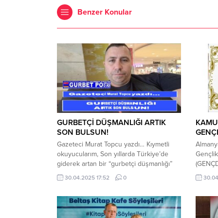
Benzer Konular
GURBETÇİ DÜŞMANLIĞI ARTIK
KAMU
SON BULSUN!
GENÇ
Gazeteci Murat Topcu yazdı… Kıymetli
Almanya
okuyucularım, Son yıllarda Türkiye’de
Gençlik
giderek artan bir “gurbetçi düşmanlığı”
(GENÇDE
dikkat çekiyor. Özellikle yaz aylarında
faaliye
30.04.2025 17:52
0
30.04
sosyal medyada, sokak röportajlarında ve
sanat ç
kimi yayın organlarında bu önyargılı,
ulaştır
dışlayıcı ve hatta zaman zaman nefret dili
bir adı
içeren tutumlar açıkça görülüyor. Oysa
Kurulum