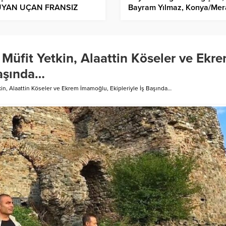
YAN UÇAN FRANSIZ
Bayram Yılmaz, Konya/Me
GETMAT İZLEYENLERİNİ
ilçesine, Ankara /Haymana
İKTAŞ’TA YENİ BİR
kaymakamı Muhammed
CULUĞA DAVET EDİYOR
Gürbüz, Ceyhan ilçesine ta
çıktı…
 Müfit Yetkin, Alaattin Köseler ve Ekr
Başında…
kin, Alaattin Köseler ve Ekrem İmamoğlu, Ekipleriyle İş Başında…