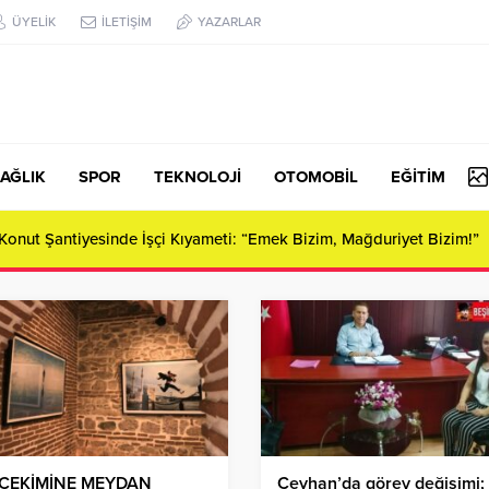
ÜYELİK
İLETİŞİM
YAZARLAR
AĞLIK
SPOR
TEKNOLOJİ
OTOMOBİL
EĞİTİM
Konut Şantiyesinde İşçi Kıyameti: “Emek Bizim, Mağduriyet Bizim!”
ÇEKİMİNE MEYDAN
Ceyhan’da görev değişimi; 