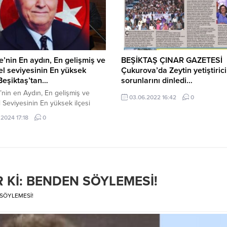
mizi Almanya’da temsil etmek
kurduğumuz samimi dostluğun si
esmî olarak
olarak bize önce kahve, ardından d
ndirilmiştir.Kendisine bu önemli
 başarılar diliyor; Almanya’da
ştireceği kültürel, sanatsal...
e’nin En aydın, En gelişmiş ve
BEŞİKTAŞ ÇINAR GAZETESİ
el seviyesinin En yüksek
Çukurova’da Zeytin yetiştirici
 Beşiktaş’tan…
sorunlarını dinledi…
’nin en Aydın, En gelişmiş ve
03.06.2022 16:42
0
l Seviyesinin En yüksek ilçesi
ş’tan. Herkese Merhabalar…
.2024 17:18
0
ş’ta hayat var, Bereket var, Ne
eğerlerimiz ve sevdiklerimiz var.
ş sokakları ve kartal heykeli
leri ile “Beşiktaş Semti Ailesi”
muz için çekilen videomuzu
liriz. Tüm dostlarımız, hayırlı
 Kİ: BENDEN SÖYLEMESİ!
lar… BEŞİKTAŞ SEMTİ AİLESİ
Başkanı Nejat...
 SÖYLEMESİ!