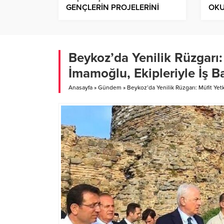
GENÇLERİN PROJELERİNİ
OKU
DESTEKLEYECEK:PROJE
FOR
NOKTASI HAYATA GEÇİYOR
BEŞ
YOL
Beykoz’da Yenilik Rüzgarı:
İmamoğlu, Ekipleriyle İş 
Anasayfa
»
Gündem
»
Beykoz’da Yenilik Rüzgarı: Müfit Yet