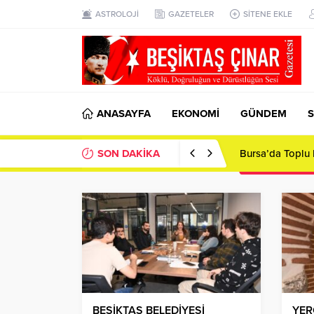
ASTROLOJİ
GAZETELER
SİTENE EKLE
ANASAYFA
EKONOMİ
GÜNDEM
S
SON DAKİKA
Bursa’da Toplu 
BEŞİKTAŞ BELEDİYESİ
YER