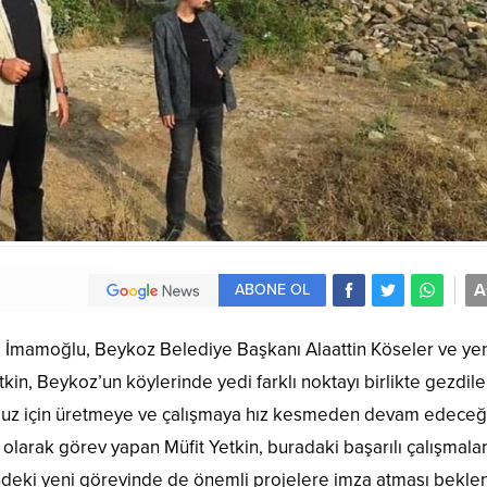
A
ABONE OL
 İmamoğlu, Beykoz Belediye Başkanı Alaattin Köseler ve ye
n, Beykoz’un köylerinde yedi farklı noktayı birlikte gezdile
umuz için üretmeye ve çalışmaya hız kesmeden devam edeceği
larak görev yapan Müfit Yetkin, buradaki başarılı çalışmaları
’ndeki yeni görevinde de önemli projelere imza atması beklen