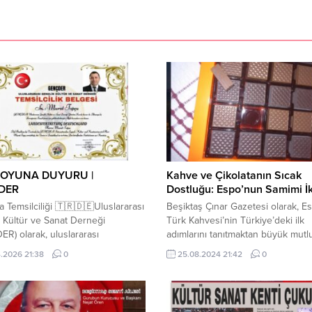
OYUNA DUYURU |
Kahve ve Çikolatanın Sıcak
DER
Dostluğu: Espo’nun Samimi İ
 Temsilciliği 🇹🇷🇩🇪Uluslararası
Beşiktaş Çınar Gazetesi olarak, E
 Kültür ve Sanat Derneği
Türk Kahvesi’nin Türkiye’deki ilk
R) olarak, uluslararası
adımlarını tanıtmaktan büyük mutl
tlerimizi güçlendirme ve kültür-
duyduk. Adanalı Cenk tarafından 
.2026 21:38
0
25.08.2024 21:42
0
alışmalarımızı daha geniş kitlelere
distribütörlüğü alınan Espo Türk k
ma hedefi doğrultusunda önemli
mis kokusu ve zengin aromasıyla a
m atmış bulunmaktayız.Yönetim
internet üzerinden ve seçkin kafe
uzun kararı ile Sn. Murat Topçu,
yerini aldı. Bu süreçte, Cenk kard