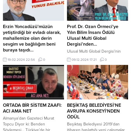
Erzin Yoncadüzü’müzün
Prof. Dr. Ozan Örmeci’ye
yetiştirdiği bir evladı olarak,
Yılın Bilim İnsanı Ödülü
mahallemize olan derin
Ulusal Multi Global
sevgim ve bağlılığım beni
Dergisi’nden…
buraya taşıdı…
Ulusal Multi Global Dergisi’nin
Ertan Yılmaz: “Yunus Dalkılıç
imtiyaz sahibi Murat Topçu
19.02.2024 22:54
0
09.12.2024 17:21
0
muhtar seçildikten sonra
tarafından, 2024 Yılının Bilim
Yoncadüzü için ne yapacaksınız?”
İnsanı ödülüne, İstanbul Kent
Dalkılıç: “Ben Yoncadüzü Muhtar
Üniversitesi’nden Prof. Dr. Ozan
Adayı Yunus Dalkılıç Değerli
Örmeci layık görüldü. Bilim
kardeşlerim, mazbatamı aldıktan
dünyasına yaptığı değerli
sonra samimiyetle söz veriyorum;
katkılarla tanınan Prof. Dr.
işim, gücüm halkıma hizmet
Örmeci’ye ödül, derginin Türkiye
etmek olacak. Yoncadüzü için
temsilcisi, Beşiktaş Çınar Gazetesi
ORTADA BİR SİSTEM ZAAFI:
BEŞİKTAŞ BELEDİYESİ’NE
gereken her şeyi, içtenlikle
Genel Yayın Yönetmeni, gazeteci
ACI AMA NET
AVRUPA KONSEYİ’NDEN
yapacağım. Mahallemiz en iyiyi,
ve yazar Ertan Yılmaz tarafından
ÖDÜL
Almanya’dan Gazeteci Murat
en güzelini hak ediyor. Var olun,
takdim edilecek....
Topcu Diyor ki: Benden
Beşiktaş Belediyesi 2019’dan
sizleri seviyorum....
Söylemesi… Türkiye’de bir
itibaren başlattığı yeni çalışmalar