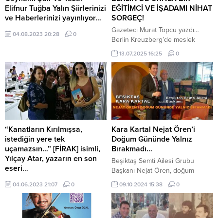
Elifnur Tuğba Yalın Şiirlerinizi
EĞİTİMCİ VE İŞADAMI NİHAT
ve Haberlerinizi yayınlıyor…
SORGEÇ!
Gazeteci Murat Topcu yazdı…
04.08.2023 20:28
0
Berlin Kreuzberg’de meslek
okulu açan ve işleten Nihat
13.07.2025 16:25
0
Sorgeç, otuz yıllık eğitimci,
işadamı BWK Bildung Berlin
Kreuzberg’de geçmişten bugüne
10 bin öğrenci mezun etmiştir. Bu
gençleri meslek sahibi yapmış,
meslek guruplarında hangi
meslekler var: – Tekstil – Aşçılık –
Polislik Daha nice bölümler ve
“Kanatların Kırılmışsa,
Kara Kartal Nejat Ören’i
meslekler var,...
istediğin yere tek
Doğum Gününde Yalnız
uçamazsın…” [FİRAK] isimli,
Bırakmadı…
Yılçay Atar, yazarın en son
Beşiktaş Semti Ailesi Grubu
eseri…
Başkanı Nejat Ören, doğum
Merhaba arkadaşlar… Uzun bir
gününde grup yöneticileri ve
04.06.2023 21:07
0
09.10.2024 15:38
0
süre kitaplarım hakkında paylaşım
üyeleri tarafından büyük bir sevgi
yapmamıştım. Fox kanalda yeni
ve coşkuyla karşılandı. Beşiktaş’ın
gösterime giren Adım Farrah adlı
simgesi haline gelen Kara kartal,