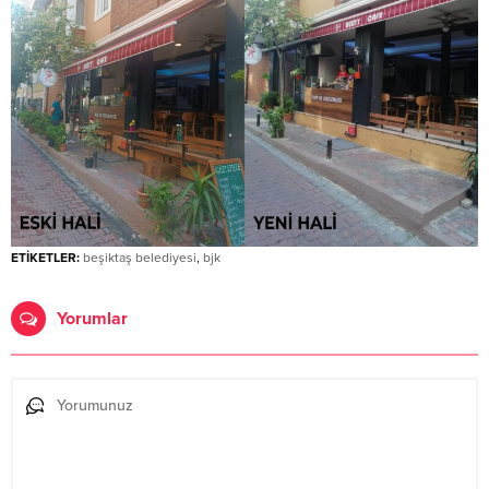
ETİKETLER:
beşiktaş belediyesi
,
bjk
Yorumlar