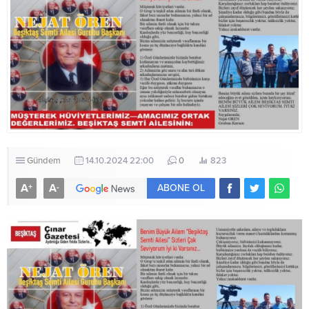
Gündem
14.10.2024 22:00
0
823
A
A
+
-
ABONE OL