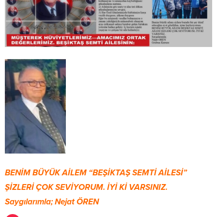
BENİM BÜYÜK AİLEM “BEŞİKTAŞ SEMTİ AİLESİ”
ŞİZLERİ ÇOK SEVİYORUM. İYİ Kİ VARSINIZ.
Saygılarımla; Nejat ÖREN