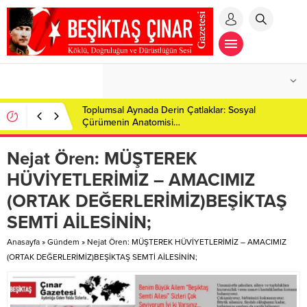
Toplumsal Aynada Derin Çatlaklar: Sosyal
Çürümenin Anatomisi…
Nejat Ören: MÜŞTEREK
HÜVİYETLERİMİZ – AMACIMIZ
(ORTAK DEĞERLERİMİZ)BEŞİKTAŞ
SEMTİ AİLESİNİN;
Anasayfa
»
Gündem
»
Nejat Ören: MÜŞTEREK HÜVİYETLERİMİZ – AMACIMIZ
(ORTAK DEĞERLERİMİZ)BEŞİKTAŞ SEMTİ AİLESİNİN;