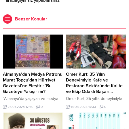
aracılığıyla siz yapabilirsiniz.
Benzer Konular
Almanya’dan Medya Patronu
Ömer Kurt: 35 Yılın
Murat Topçu’dan Hürriyet
Deneyimiyle Kafe ve
Gazetesi’ne Eleştiri: ‘Bu
Restoran Sektöründe Kalite
Gazeteye Yakışır mı?’
ve Ekip Odaklı Başarı…
“Almanya’da yaşayan ve medya
Ömer Kurt, 35 yıllık deneyimiyle
alanında faaliyet gösteren Murat
kafe ve restoran işletmeciliğinde
25.07.2024 17:16
0
13.08.2024 17:33
0
Topçu, Hürriyet Gazetesi’nde
uzmanlaşmış bir isim olarak
yayınlanan bir reklamla ilgili
sektörde öne çıkıyor.
önemli eleştirilerde bulundu.
İşletmeciliğin en önemli
Hürriyet Gazetesi’nin Almanya
unsurlarından birinin güçlü bir