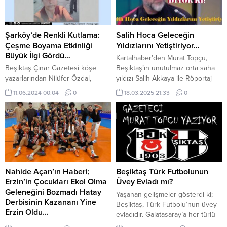
Şarköy’de Renkli Kutlama:
Salih Hoca Geleceğin
Çeşme Boyama Etkinliği
Yıldızlarını Yetiştiriyor…
Büyük İlgi Gördü…
Kartalhaber’den Murat Topçu,
Beşiktaş Çınar Gazetesi köşe
Beşiktaş’ın unutulmaz orta saha
yazarlarından Nilüfer Özdal,
yıldızı Salih Akkaya ile Röportaj
Tekirdağ- Şarköy’de düzenlenen
Yaptı… Soru: Sayın Salih Akkaya,
11.06.2024 00:04
0
18.03.2025 21:33
0
geleneksel çeşme boyama
Beşiktaş’ta futbola nasıl
etkinliğine katılarak
başladınız? Anlatır mısınız? Salih
Galatasaraylılarla birlikte coşkulu
Akkaya: Babam Yüksel Akkaya,
bir kutlama ve haber
elimden tutarak yeteneğimi fark
gerçekleştirdi. Şarköy Belediye
etti ve beni futbola teşvik etti. 8
Başkanı Alpay’ın önderliğinde
yaşımda Beşiktaş’ın altyapı
gerçekleşen etkinlik, bölge
seçmelerini kazandım ve Beşiktaş
halkının büyük ilgisini çekti.
altyapısında futbola başladım.
Nahide Açan’ın Haberi;
Beşiktaş Türk Futbolunun
Özdal’ın etkinlikten gönderdiği
Soru: Beşiktaş’ta uzun...
Erzin’in Çocukları Ekol Olma
Üvey Evladı mı?
fotoğraflar da bu renkli atmosferi
Geleneğini Bozmadı Hatay
Yaşanan gelişmeler gösterdi ki;
yansıtıyor. Beşiktaş Çınar
Derbisinin Kazananı Yine
Beşiktaş, Türk Futbolu’nun üvey
Gazetesi Genel Yayın
Erzin Oldu…
evladıdır. Galatasaray’a her türlü
Yönetmeni...
Erzin’in Çocukları Ekol Olma
tolerans, çifte standart, kolaylık