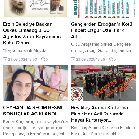
baskısında yer alan genelev
ekip kurmak olduğuna inanan
reklamının uygunsuz olduğunu
Ömer Kurt, “Bir işletmenin
belirten Topçu, bu durumun köklü
başarısı, doğru bir ekip
bir gazeteye yakışmadığını dile
oluşturmakla mümkündür,”
Erzin Belediye Başkanı
Gençlerden Erdoğan’a Kötü
getirdi. Murat Topçu, ‘Böyle bir
diyerek ekip çalışmasının önemini
Ökkeş Elmasoğlu: 30
Haber: Özgür Özel Fark
reklamı koca Hürriyet
vurguluyor. Ömer Kurt’un
Ağustos Zafer Bayramımız
Attı…
Gazetesi’nde görmek çok ayıp.
yönettiği kafe ve restoranlar,
Kutlu Olsun…
ORC Araştırma anketi Gençlere
Bu...
kaliteli hizmet...
“Başkomutanlık Meydan
en beğendiği Genel Başkan kim
Muharebesi’nin 30 Ağustos
sorusunu sordu. 17-26 yaş arası
29.08.2024 18:50
0
23.09.2025 18:56
0
1922’de nihayetlenmesiyle elde
gençlerin verdiği yanıtlarda CHP
edilen büyük zafer; İstiklal
Genel Başkanı Özgür Özel, AKP’li
Savaşı’nı bitiren kesin bir ‘Türk
Cumhurbaşkanı Erdoğan’a fark
zaferi’ kimliğiyle milletimizin
attı Haber Merkezi Türkiye’de
asırlardır her şart altında
kamuoyu araştırmalarına her gün
sürdürdüğü bağımsızlık ve
bir yenisi daha ekleniyor. ORC
hürriyet kabiliyetinin şanlı bir
Araştırma 12-14 Eylül tarihleri
örneği olarak tarihe geçmiştir.
arasında yaptığı kamuoyu
CEYHAN’DA SEÇİM RESMİ
Beşiktaş Arama Kurtarma
Bize özgür ruhumuzu,
yoklamasında 26 ilden 17-16...
SONUÇLAR AÇIKLANDI…
Ekibi: Her Acil Durumda
bağımsızlıktaki kararlılığımızı her
Hayat Kurtarıyor…
Kemal Kılıçdaroğlu’nun Ceyhan’da
yıl yeniden anımsatan 30 Ağustos
önde olduğu Türkiye genelinde
Beşiktaş Arama Kurtarma Ekibinin
Zafer Bayramımız kutlu olsun.”
Recep Tayyip Erdoğan’ın seçimi
Farklı Acil Durumlardaki