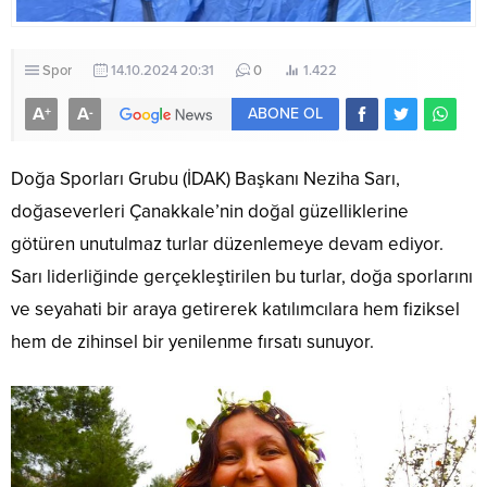
Spor
14.10.2024 20:31
0
1.422
A
A
+
-
ABONE OL
Doğa Sporları Grubu (İDAK) Başkanı Neziha Sarı,
doğaseverleri Çanakkale’nin doğal güzelliklerine
götüren unutulmaz turlar düzenlemeye devam ediyor.
Sarı liderliğinde gerçekleştirilen bu turlar, doğa sporlarını
ve seyahati bir araya getirerek katılımcılara hem fiziksel
hem de zihinsel bir yenilenme fırsatı sunuyor.