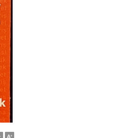
A
-
+