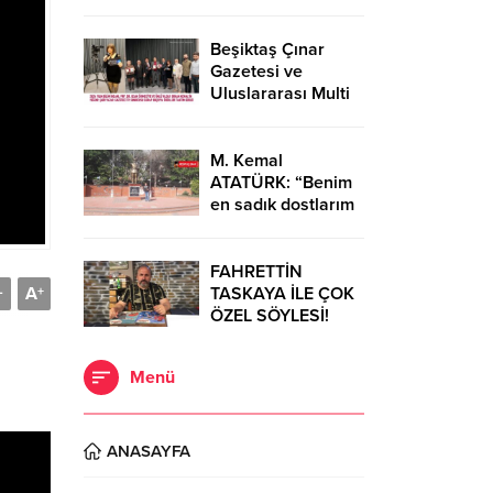
Diğeri ise moda
tasarımcısı Cemil
İpekçi…
Beşiktaş Çınar
Gazetesi ve
Uluslararası Multi
Global
Dergisi’nden Bilim
ve Sanata Büyük
M. Kemal
Onur…
ATATÜRK: “Benim
en sadık dostlarım
Dörtyol’dadır.”
FAHRETTİN
A
TASKAYA İLE ÇOK
-
+
ÖZEL SÖYLESİ!
Menü
ANASAYFA