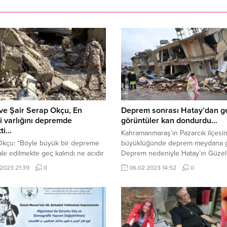
ve Şair Serap Okçu, En
Deprem sonrası Hatay’dan g
i varlığını depremde
görüntüler kan dondurdu…
ti…
Kahramanmaraş’ın Pazarcık ilçesin
Okçu: “Böyle büyük bir depreme
büyüklüğünde deprem meydana g
e edilmekte geç kalındı ne acıdır
Deprem nedeniyle Hatay’ın Güzel
eliler çadırlarda odunları aşevleri
Mahallesi’nde binalar yıkıldı. Yıkılı
.2023 21:39
0
06.02.2023 14:52
0
leri burunlarını dibinde sanki onlar
binalar havadan böyle görüntülend
ti ele geçirmişler bizler burada
Merkez üssü Kahramanmaraş’ın P
yiz dikkatimi çekende neden hiç
ilçesi olan ve 10 ili etkileyen 7,7
iyelilerin feveran etmiyorda bizler
büyüklüğündeki deprem ve Elbist
lması geç kalinmiş ve her yeri koku
merkezli 7,6 büyüklüğünde diğer
bir yerde sakin olmaya davet...
deprem, Hatay’ın Antakya ilçesin