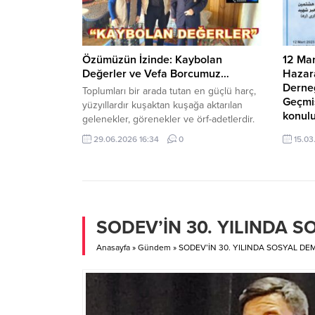
sağ olsun,...
Özümüzün İzinde: Kaybolan
12 Mar
Değerler ve Vefa Borcumuz…
Hazara
Derneğ
Toplumları bir arada tutan en güçlü harç,
Geçmi
yüzyıllardır kuşaktan kuşağa aktarılan
konul
gelenekler, görenekler ve örf-adetlerdir.
Ancak günümüz dünyasının hızlı akışı
Tüm dos
29.06.2026 16:34
0
15.03
içerisinde bu değerler, yerini giderek
Saygıla
bireyselleşmeye ve yabancılaşmaya
Mart’ta
bırakmaktadır. Özümüze dönmek;
Kültür
geçmişi sadece anmak değil, bizi biz
davetli
yapan o kadim kökleri bugünün hayatına
Geçmiş
yeniden entegre etmektir. Bu dönüş,
konfera
SODEV’İN 30. YILINDA 
hem toplumsal...
Tüm dos
Saygıla
Anasayfa
»
Gündem
»
SODEV’İN 30. YILINDA SOSYAL DE
Trabzon
ve Daya
Türkleri