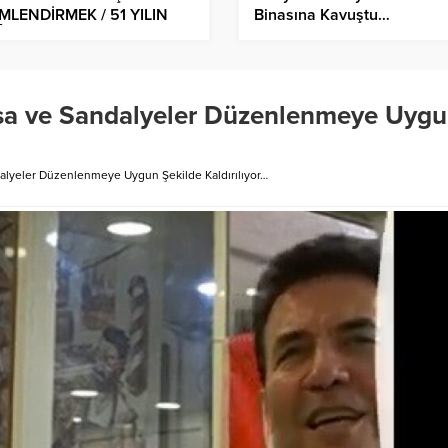
İMLENDİRMEK / 51 YILIN
Binasına Kavuştu…
ÂYESİ” SERGİSİ BEŞİKTAŞ
DAŞ SANAT
ERISİ’NDE…
sa ve Sandalyeler Düzenlenmeye Uyg
alyeler Düzenlenmeye Uygun Şekilde Kaldırılıyor…