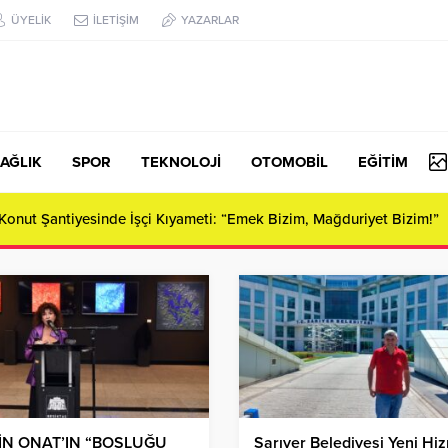
ÜYELİK
İLETİŞİM
YAZARLAR
AĞLIK
SPOR
TEKNOLOJİ
OTOMOBİL
EĞİTİM
Konut Şantiyesinde İşçi Kıyameti: “Emek Bizim, Mağduriyet Bizim!”
İN ONAT’IN “BOŞLUĞU
Sarıyer Belediyesi Yeni Hi