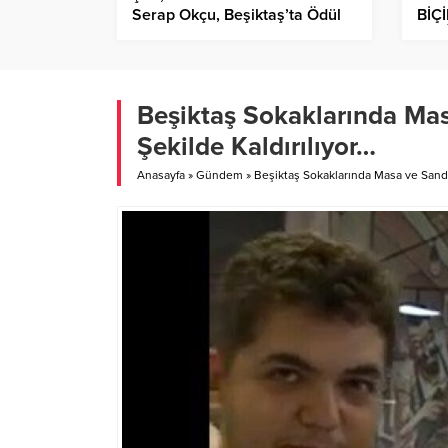
Serap Okçu, Beşiktaş’ta Ödül
BİÇ
Töreninde Onurlandırıldı…
HİK
ÇAĞ
GAL
Beşiktaş Sokaklarında Ma
Şekilde Kaldırılıyor…
Anasayfa
»
Gündem
»
Beşiktaş Sokaklarında Masa ve Sand