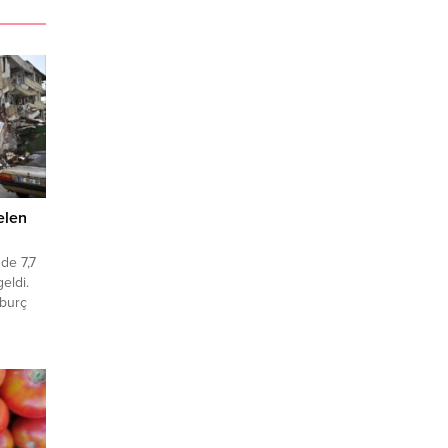
elen
de 7,7
eldi.
burç
na
i.
azarcık
an
de de