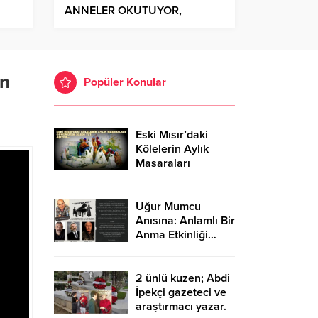
ANNELER OKUTUYOR,
GELECEK YEŞERİYOR!..
un
Popüler Konular
Eski Mısır’daki
Kölelerin Aylık
Masaraları
Günümüzde
30.000 TL’Yİ
Aşıyor…
Uğur Mumcu
Anısına: Anlamlı Bir
Anma Etkinliği…
2 ünlü kuzen; Abdi
İpekçi gazeteci ve
araştırmacı yazar.