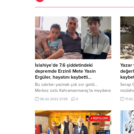
İslahiye’de 7.6 şiddetindeki
Yazar 
depremde Erzinli Mete Yasin
değerl
Ergüler, hayatını kaybetti…
kaybet
Bu satırları yazmak çok zor geldi…
Serap 
Merkez üstü Kahramanmaraş’ta meydana
müdahal
gelen 10 ilimizde 7.6 şiddetindeki
ki suriy
06.02.2023 21:59
0
17.02
depremde İslahiye de yaşayan yeğenim
tuvalet
Öğretmen Cihat Ergüler’in oğlu Mete
memleke
Yasin Ergüler vefat etmiştir, Mekanı
mülteci
cennet, ruhu şad olsun; Allah gani gani
bir Sur
rahmet eylesin mekanı cennet olsun…
kurtarı
Ergüler ailesinin başı sağ olsun, Başımız
sarmış 