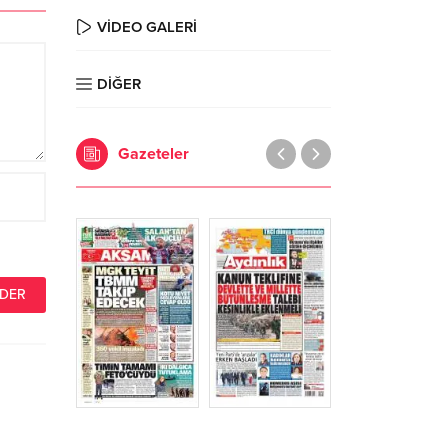
VİDEO GALERİ
DİĞER
Gazeteler