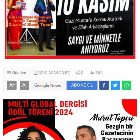
Gündem
09.11.2024 20:57
0
864
A
A
+
-
ABONE OL