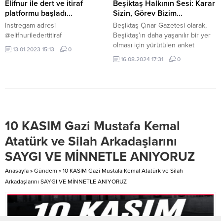
İlçe Seçim Kurulu....
Sendikası arasında yapılan ek
Elifnur ile dert ve itiraf
Beşiktaş Halkının Sesi: Karar
protokolsözleşmesi için bugün
platformu başladı…
Sizin, Görev Bizim…
belediye binasının önünde imza
Instregam adresi
Beşiktaş Çınar Gazetesi olarak,
töreni düzenlendi.
@elifnuriledertitiraf
Beşiktaş’ın daha yaşanılır bir yer
Törene,Beşiktaş Belediye
olması için yürütülen anket
13.01.2023 15:13
0
Başkanı Rıza Akpolat,...
çalışmasını duyuruyoruz.
16.08.2024 17:31
0
“Beşiktaş Hepimizin, Karar Sizin,
Görev Bizim” sloganıyla kurulan
stantlarda, Beşiktaş Belediye
Başkanı Rıza Akpolat’ın da
desteklediği bu çalışmada,
vatandaşların görüşleri toplanıyor.
10 KASIM Gazi Mustafa Kemal
Stantlarda yer alan yazılarda,
“Beşiktaş Hepimizin, Karar Sizin,
Atatürk ve Silah Arkadaşlarını
Görev Bizim” ifadesi öne çıkıyor.
SAYGI VE MİNNETLE ANIYORUZ
Bu...
Anasayfa
»
Gündem
»
10 KASIM Gazi Mustafa Kemal Atatürk ve Silah
Arkadaşlarını SAYGI VE MİNNETLE ANIYORUZ