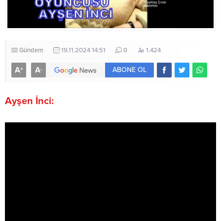
Gündem
19.11.2024 14:51
0
1.424
A
A
+
-
ABONE OL
Ayşen İnci: