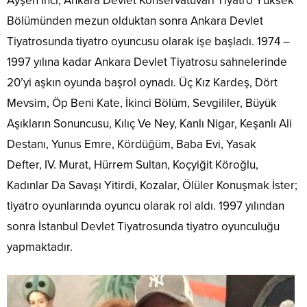
Ayşen İnci, Ankara Devlet Konservatuvarı Tiyatro Yüksek
Bölümünden mezun olduktan sonra Ankara Devlet
Tiyatrosunda tiyatro oyuncusu olarak işe başladı. 1974 –
1997 yılına kadar Ankara Devlet Tiyatrosu sahnelerinde
20’yi aşkın oyunda başrol oynadı. Üç Kız Kardeş, Dört
Mevsim, Öp Beni Kate, İkinci Bölüm, Sevgililer, Büyük
Aşıkların Sonuncusu, Kılıç Ve Ney, Kanlı Nigar, Keşanlı Ali
Destanı, Yunus Emre, Kördüğüm, Baba Evi, Yasak
Defter, IV. Murat, Hürrem Sultan, Koçyiğit Köroğlu,
Kadınlar Da Savaşı Yitirdi, Kozalar, Ölüler Konuşmak İster;
tiyatro oyunlarında oyuncu olarak rol aldı. 1997 yılından
sonra İstanbul Devlet Tiyatrosunda tiyatro oyunculuğu
yapmaktadır.