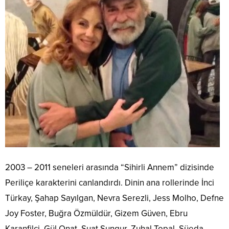
2003 – 2011 seneleri arasında “Sihirli Annem” dizisinde
Periliçe karakterini canlandırdı. Dinin ana rollerinde İnci
Türkay, Şahap Sayılgan, Nevra Serezli, Jess Molho, Defne
Joy Foster, Buğra Özmüldür, Gizem Güven, Ebru
Karanfilci, Gül Onat, Suat Sungur, Zuhal Topal, Süeda