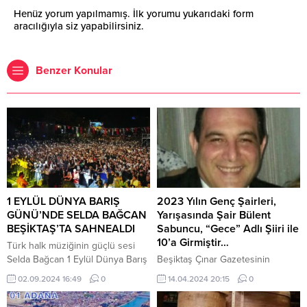
Henüz yorum yapılmamış. İlk yorumu yukarıdaki form
aracılığıyla siz yapabilirsiniz.
Benzer Konular
1 EYLÜL DÜNYA BARIŞ
2023 Yılın Genç Şairleri,
GÜNÜ’NDE SELDA BAĞCAN
Yarışasında Şair Bülent
BEŞİKTAŞ’TA SAHNEALDI
Sabuncu, “Gece” Adlı Şiiri ile
10’a Girmiştir…
Türk halk müziğinin güçlü sesi
Selda Bağcan 1 Eylül Dünya Barış
Beşiktaş Çınar Gazetesinin
Günü’nde BeşiktaşBarbaros
düzenlediği 2023 Yılın Genç
02.09.2024 16:49
0
14.04.2024 20:15
0
Meydanı’nda muhteşem bir
Şairleri şiir yarışasında 100 şiir
konser verdi. Beşiktaş Belediyesi
arasından şair Bülent Sabuncu,