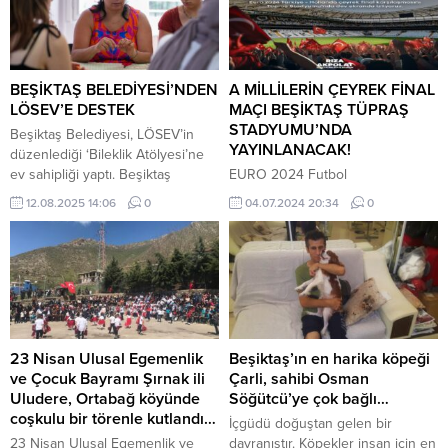
BEŞİKTAŞ BELEDİYESİ’NDEN
A MİLLİLERİN ÇEYREK FİNAL
LÖSEV’E DESTEK
MAÇI BEŞİKTAŞ TÜPRAŞ
STADYUMU’NDA
Beşiktaş Belediyesi, LÖSEV’in
YAYINLANACAK!
düzenlediği ‘Bileklik Atölyesi’ne
ev sahipliği yaptı. Beşiktaş
EURO 2024 Futbol
BelediyesiKadın Dayanışma ve
Şampiyonası’nda çeyrek finale
12.08.2025 14:06
0
04.07.2024 20:34
0
Yaşam Merkezi’nde gerçekleşen
yükselen A Milli
etkinliğe LÖSEV gönüllüleri
Takımımızınkarşılaşması Beşiktaş
katılarak, kansertedavisi gören
Kulübü ve Beşiktaş Belediyesi iş
çocuklara ve ailelerine destek
birliğiyle TüpraşStadyumu’nda
olabilmek için çeşitli bileklikler
yayınlanacak. Beşiktaş Belediye
yaptı. Türkiye’de her yıl yaklaşık
Başkanı Rıza Akpolat
200 bin kişi kansere yakalanıyor
davatandaşlara çağrıda bulunarak;
ve binlerce insan bu sebeple
“Euro 2024 Şampiyonluğu
23 Nisan Ulusal Egemenlik
Beşiktaş’ın en harika köpeği
hayatınıkaybediyor. Konuyla ilgili
yolunda milli
ve Çocuk Bayramı Şırnak ili
Çarli, sahibi Osman
toplumsal bilinç...
coşkumuzustadyuma taşıyoruz!
Uludere, Ortabağ köyünde
Söğütcü’ye çok bağlı…
“Bir oluruz yolunda!” dedik ve
coşkulu bir törenle kutlandı…
İçgüdü doğuştan gelen bir
Beşiktaş Kulübü ile el ele
23 Nisan Ulusal Egemenlik ve
davranıştır. Köpekler insan için en