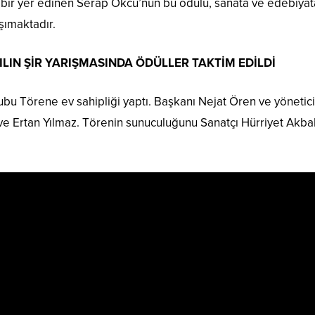
 bir yer edinen Serap Okcu’nun bu ödülü, sanata ve edebiyat
şımaktadır.
YILIN ŞİR YARIŞMASINDA ÖDÜLLER TAKTİM EDİLDİ
 Törene ev sahipliği yaptı. Başkanı Nejat Ören ve yöneticil
ve Ertan Yılmaz. Törenin sunuculuğunu Sanatçı Hürriyet Akb