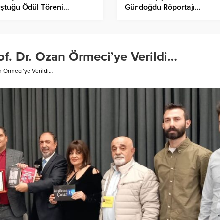
uştuğu Ödül Töreni…
Gündoğdu Röportajı…
rof. Dr. Ozan Örmeci’ye Verildi…
an Örmeci’ye Verildi…