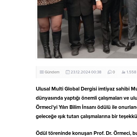
Gündem
23.12.2024 00:38
0
1.558
Ulusal Multi Global Dergisi imtiyaz sahibi Mu
dünyasında yaptığı önemli çalışmaları ve ulu
Örmeci’yi Yılın Bilim İnsanı ödülü ile onurlan
geleceğe ışık tutan çalışmalarına bir teşekkür
Ödül töreninde konuşan Prof. Dr. Örmeci, b