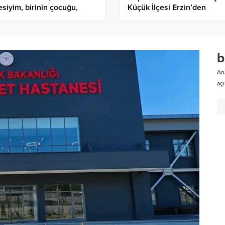
siyim, birinin çocuğu,
Küçük İlçesi Erzin’den
nin kardeşi, birinin eşi…
Türkiye’ye Selam Set
Vermeden Altıda Altı İle Yo
Devam…
b
An
açı