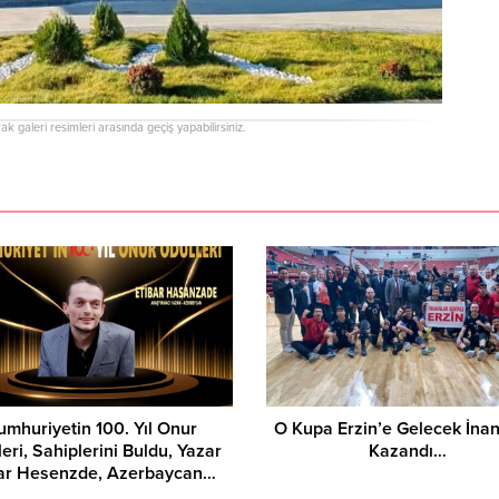
rak galeri resimleri arasında geçiş yapabilirsiniz.
Asuman Krause, Biyog
umhuriyetin 100. Yıl Onur
O Kupa Erzin’e Gelecek İna
eri, Sahiplerini Buldu, Yazar
Kazandı…
bar Hesenzde, Azerbaycan…