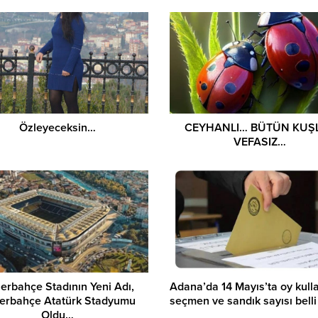
Özleyeceksin…
CEYHANLI… BÜTÜN KUŞ
VEFASIZ…
erbahçe Stadının Yeni Adı,
Adana’da 14 Mayıs’ta oy kul
erbahçe Atatürk Stadyumu
seçmen ve sandık sayısı bell
Oldu…