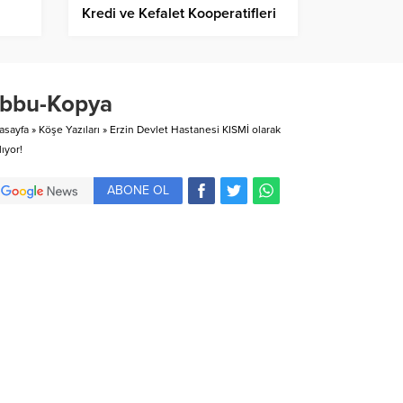
Kredi ve Kefalet Kooperatifleri
Birliğimizin 2023 Yılı Eylül Ayı
la
Toplantısı…
bbu-Kopya
asayfa
»
Köşe Yazıları
»
Erzin Devlet Hastanesi KISMİ olarak
lıyor!
ABONE OL