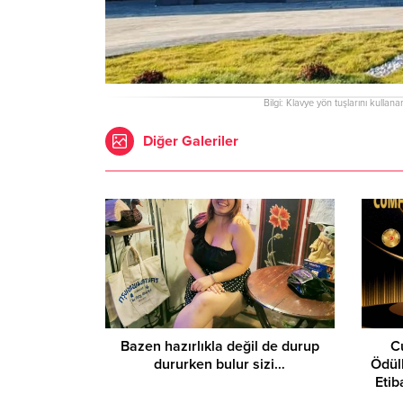
Bilgi: Klavye yön tuşlarını kullana
Diğer Galeriler
Bazen hazırlıkla değil de durup
C
dururken bulur sizi…
Ödüll
Eti