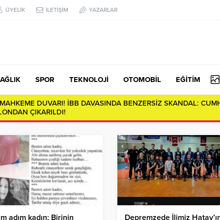
ÜYELİK
İLETİŞİM
YAZARLAR
AĞLIK
SPOR
TEKNOLOJİ
OTOMOBİL
EĞİTİM
E MAHKEME DUVARI! İBB DAVASINDA BENZERSİZ SKANDAL: CUM
ONDAN ÇIKARILDI!
m adım kadın; Birinin
Depremzede İlimiz Hatay’ı