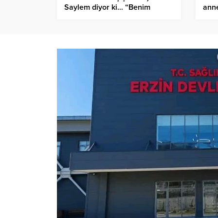
Saylem diyor ki… “Benim
anne
Dünyam; Düşünüyorum kendi
Biri
dünyamı, Ötüyor kuşlar, açıyor
çiçekler, Mutlu çocuklar,
sevinçli yaşlılar…”