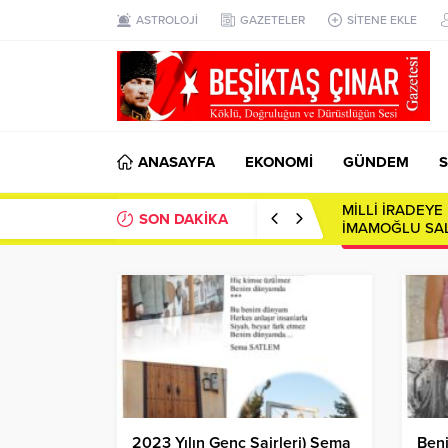
ASTROLOJİ
GAZETELER
SİTENE EKLE
ANASAYFA
EKONOMİ
GÜNDEM
S
MİLLİ İRADEY
SON DAKİKA
İMAMOĞLU SAL
2023 Yılın Genç Şairleri) Sema
Beni