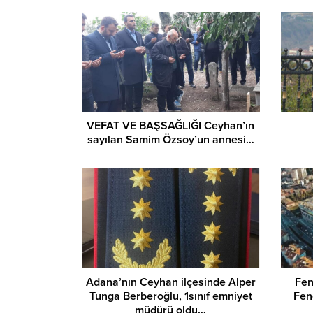
VEFAT VE BAŞSAĞLIĞI Ceyhan’ın
sayılan Samim Özsoy’un annesi…
Adana’nın Ceyhan ilçesinde Alper
Fen
Tunga Berberoğlu, 1sınıf emniyet
Fen
müdürü oldu…