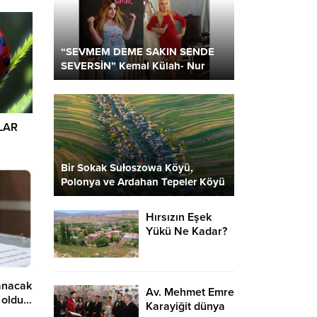
“SEVMEM DEME SAKIN SENDE
SEVERSİN” Kemal Külah- Nur
Parlar
LAR
Bir Sokak Sułoszowa Köyü,
Polonya ve Ardahan Tepeler Köyü
2 Kare…
Hırsızın Eşek
Yükü Ne Kadar?
lanacak
Av. Mehmet Emre
i oldu…
Karayiğit dünya