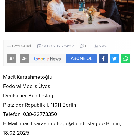
Foto Galeri
19.02.2025 19:02
0
999
A
A
+
-
ABONE OL
Macit Karaahmetoğlu
Federal Meclis Üyesi
Deutscher Bundestag
Platz der Republik 1, 11011 Berlin
Telefon: 030-22773350
E-Mail: macit.karaahmetoglu@bundestag.de Berlin,
18.02.2025