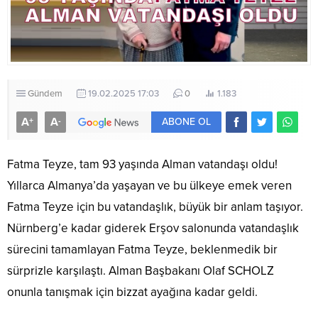
Gündem
19.02.2025 17:03
0
1.183
A
A
+
-
ABONE OL
Fatma Teyze, tam 93 yaşında Alman vatandaşı oldu!
Yıllarca Almanya’da yaşayan ve bu ülkeye emek veren
Fatma Teyze için bu vatandaşlık, büyük bir anlam taşıyor.
Nürnberg’e kadar giderek Erşov salonunda vatandaşlık
sürecini tamamlayan Fatma Teyze, beklenmedik bir
sürprizle karşılaştı. Alman Başbakanı Olaf SCHOLZ
onunla tanışmak için bizzat ayağına kadar geldi.