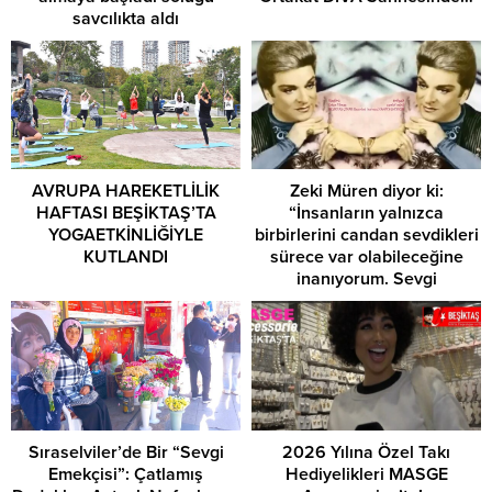
savcılıkta aldı
AVRUPA HAREKETLİLİK
Zeki Müren diyor ki:
HAFTASI BEŞİKTAŞ’TA
“İnsanların yalnızca
YOGAETKİNLİĞİYLE
birbirlerini candan sevdikleri
KUTLANDI
sürece var olabileceğine
inanıyorum. Sevgi
kaybolunca bence her şey
kaybolur…
Sıraselviler’de Bir “Sevgi
2026 Yılına Özel Takı
Emekçisi”: Çatlamış
Hediyelikleri MASGE