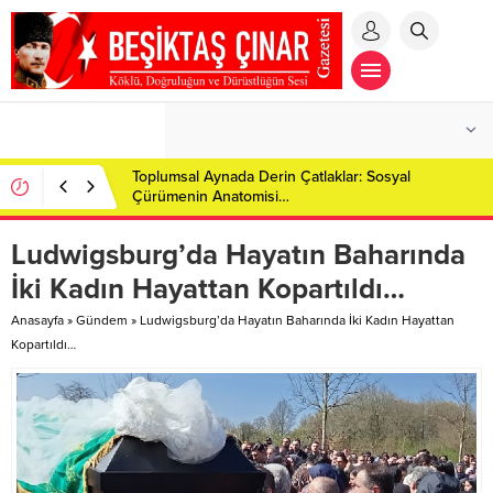
BEŞİKTAŞ ÇINAR GAZETESİ’NDEN DOĞU’NUN
ZİRVESİNE ŞIK BİR DOKUNUŞ: SOSYOLOG HAVA
HANIM AĞRI DAĞI’NIN ETEKLERİNDE!
Ludwigsburg’da Hayatın Baharında
İki Kadın Hayattan Kopartıldı…
Anasayfa
»
Gündem
»
Ludwigsburg’da Hayatın Baharında İki Kadın Hayattan
Kopartıldı…