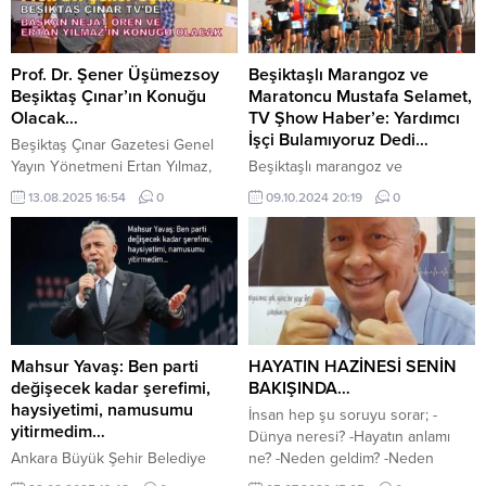
Prof. Dr. Şener Üşümezsoy
Beşiktaşlı Marangoz ve
Beşiktaş Çınar’ın Konuğu
Maratoncu Mustafa Selamet,
Olacak…
TV Şhow Haber’e: Yardımcı
İşçi Bulamıyoruz Dedi…
Beşiktaş Çınar Gazetesi Genel
Yayın Yönetmeni Ertan Yılmaz,
Beşiktaşlı marangoz ve
Beşiktaş Çınar TV’de Prof. Dr.
maratoncu Mustafa Selamet,
13.08.2025 16:54
0
09.10.2024 20:19
0
Şener Üşümezsoy’u ağırlayacak.
Beşiktaş’ta gerçekleştirilmesi
İstanbul ve Marmara Depremi ile
planlanan bir TV şovunun çekim
ilgili önemli açıklamalarda
hazırlıkları sırasında yardımcı işçi
bulunacak olan Üşümezsoy,
bulmakta zorlandığını açıkladı.
izleyicilerle deprem konusunu
Selamet, böyle giderse çalışacak
detaylı bir şekilde ele alacak.
usta bulamayacaklarını ve bu da
Ayrıca, Beşiktaş Semti Ailesi
tüm işlerin yavaşlatabileceğini
Grubu Başkanı Nejat Ören ve
belirtti. Beşiktaş Çınar Gazetesi
Mahsur Yavaş: Ben parti
HAYATIN HAZİNESİ SENİN
Yöneticilerde Sanatçı ve sunucu
olarak, Genel Yayın Yönetmeni
değişecek kadar şerefimi,
BAKIŞINDA…
Hürriyet Akbaba,...
Ertan Yılmaz da bu süreçte çekim
haysiyetimi, namusumu
İnsan hep şu soruyu sorar; -
ekibine çeşitli konularda
yitirmedim…
Dünya neresi? -Hayatın anlamı
yardımcı...
Ankara Büyük Şehir Belediye
ne? -Neden geldim? -Neden
Başkanı Mahsur Yavaş: “Herkes
yaşıyorum? -Niçin öleceğim? …