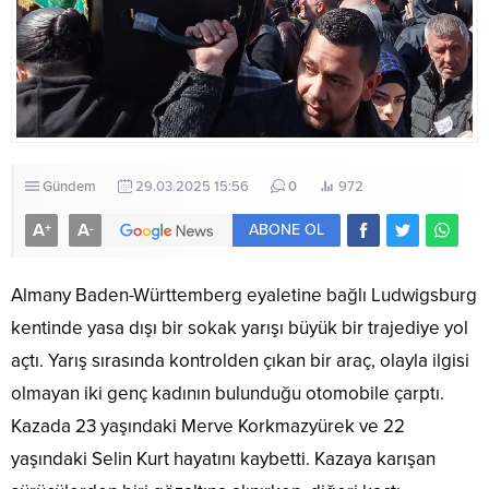
Gündem
29.03.2025 15:56
0
972
A
A
+
-
ABONE OL
Almany Baden-Württemberg eyaletine bağlı Ludwigsburg
kentinde yasa dışı bir sokak yarışı büyük bir trajediye yol
açtı. Yarış sırasında kontrolden çıkan bir araç, olayla ilgisi
olmayan iki genç kadının bulunduğu otomobile çarptı.
Kazada 23 yaşındaki Merve Korkmazyürek ve 22
yaşındaki Selin Kurt hayatını kaybetti. Kazaya karışan