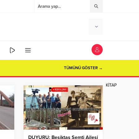
OSYOLOG HAVA HANIM AĞRI
TÜMÜNÜ GÖSTER →
KİTAP
DUYURU: Beşiktaş Semti Ailesi