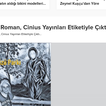
atın aldığı bikini modelleri…
Zeynel Kuşçu’dan Yöre
Belgeseli Gibi Klip Geliyor
 Roman, Cinius Yayınları Etiketiyle Çık
Cinius Yayınları Etiketiyle Çıktı…
Gaziantep İslahiye’de 
Asuman Krause, Biyografi…
Antep Karası Parmak