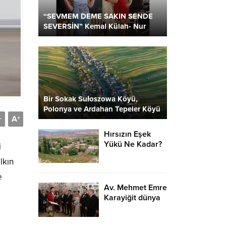
“SEVMEM DEME SAKIN SENDE
SEVERSİN” Kemal Külah- Nur
Parlar
Bir Sokak Sułoszowa Köyü,
Polonya ve Ardahan Tepeler Köyü
A
2 Kare…
-
+
Hırsızın Eşek
Yükü Ne Kadar?
i
lkın
e
Av. Mehmet Emre
Karayiğit dünya
evine girdi…