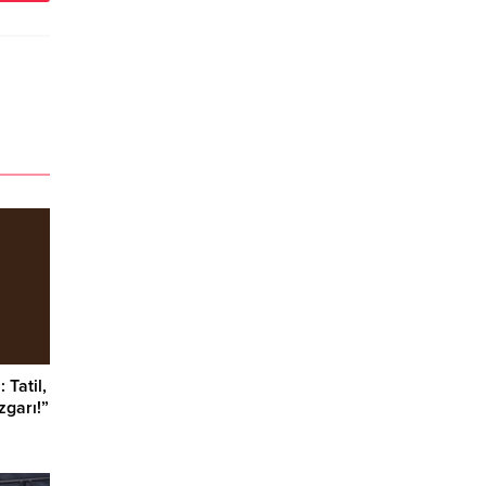
Tatil,
zgarı!”