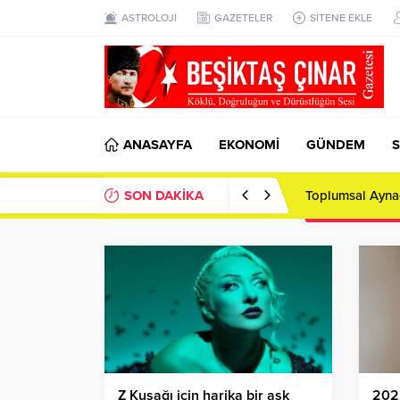
ASTROLOJİ
GAZETELER
SİTENE EKLE
ANASAYFA
EKONOMİ
GÜNDEM
S
BEŞİKTAŞ ÇIN
SON DAKİKA
DAĞI’NIN ETEK
Z Kuşağı için harika bir aşk
2022