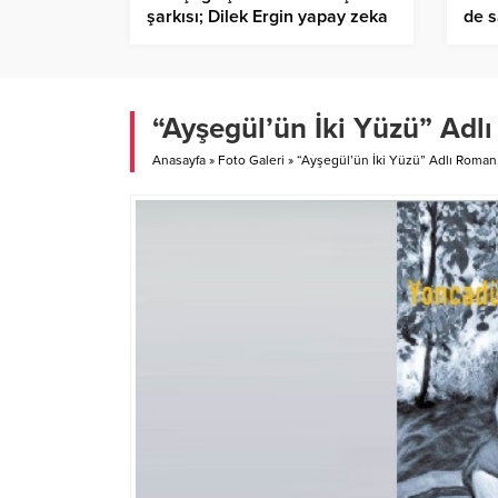
şarkısı; Dilek Ergin yapay zeka
de s
klipi ile iddialı geliyor…
“Ayşegül’ün İki Yüzü” Adlı
Anasayfa
»
Foto Galeri
»
“Ayşegül’ün İki Yüzü” Adlı Roman, 