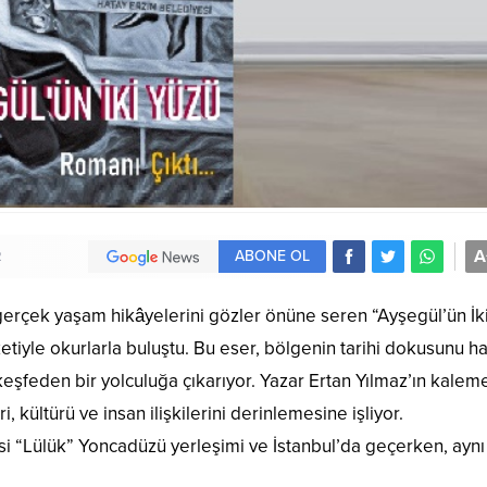
A
ABONE OL
2
gerçek yaşam hikâyelerini gözler önüne seren “Ayşegül’ün İk
ketiyle okurlarla buluştu. Bu eser, bölgenin tarihi dokusunu ha
keşfeden bir yolculuğa çıkarıyor. Yazar Ertan Yılmaz’ın kalem
, kültürü ve insan ilişkilerini derinlemesine işliyor.
si “Lülük” Yoncadüzü yerleşimi ve İstanbul’da geçerken, aynı