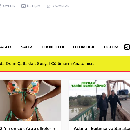
ÜYELİK
İLETİŞİM
YAZARLAR
AĞLIK
SPOR
TEKNOLOJİ
OTOMOBİL
EĞİTİM
AR GAZETESİ’NDEN DOĞU’NUN ZİRVESİNE ŞIK BİR DOKUNUŞ: S
LERİNDE!
 Yılı en çok Arap ülkelerin
Adanalı Eğitimci ve Sanatçı