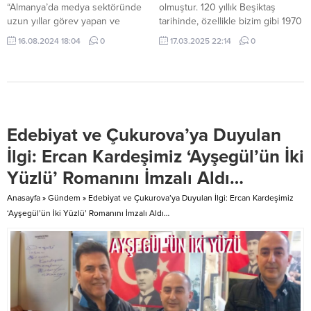
“Almanya’da medya sektöründe
olmuştur. 120 yıllık Beşiktaş
uzun yıllar görev yapan ve
tarihinde, özellikle bizim gibi 1970
Uluslararası Basın ve Yayın
doğumlu jenerasyonlar hangi
16.08.2024 18:04
0
17.03.2025 22:14
0
Federasyonu’nun Almanya
dönemleri hatırlar? Beşiktaşlı
temsilcisi olan Murat Topçu,
olmak her zaman zor olmuştur.
Beşiktaş Kongre Üyesi olarak da
120 yıllık Beşiktaş tarihinde,
camiada saygın bir yere sahip.
özellikle bizim gibi 1970 doğumlu
Topçu, merhum SEBA yönetimine
jenerasyonlar hangi dönemleri
ve Beşiktaş’a dair hatıralarını ve
hatırlar?.. Kartalhaber yazarı Murat
Edebiyat ve Çukurova’ya Duyulan
önerilerini paylaştığı bir yazıyla,
Topçu yazdı: Zordur Beşiktaşlı
Beşiktaş camiasına önemli
Olmak! Beşiktaşlı olmak her
İlgi: Ercan Kardeşimiz ‘Ayşegül’ün İki
mesajlar veriyor.” Medya Patronu
zaman...
Yüzlü’ Romanını İmzalı Aldı…
Murat Topçu’nun...
Anasayfa
»
Gündem
»
Edebiyat ve Çukurova’ya Duyulan İlgi: Ercan Kardeşimiz
‘Ayşegül’ün İki Yüzlü’ Romanını İmzalı Aldı…