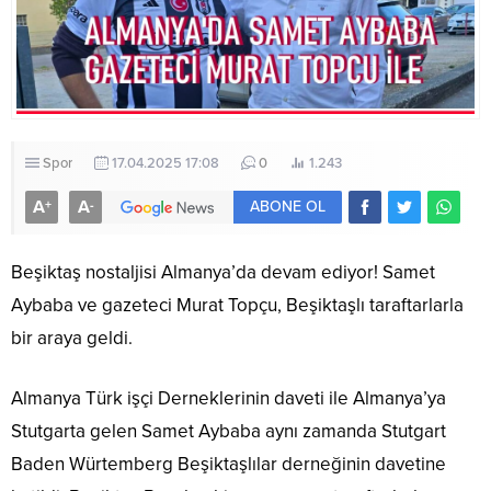
Spor
17.04.2025 17:08
0
1.243
A
A
+
-
ABONE OL
Beşiktaş nostaljisi Almanya’da devam ediyor! Samet
Aybaba ve gazeteci Murat Topçu, Beşiktaşlı taraftarlarla
bir araya geldi.
Almanya Türk işçi Derneklerinin daveti ile Almanya’ya
Stutgarta gelen Samet Aybaba aynı zamanda Stutgart
Baden Würtemberg Beşiktaşlılar derneğinin davetine