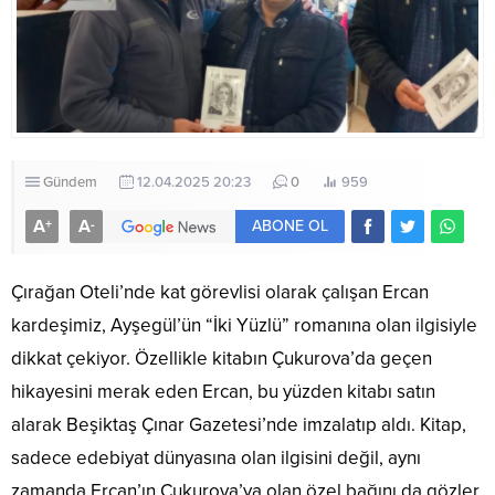
Gündem
12.04.2025 20:23
0
959
A
A
+
-
ABONE OL
Çırağan Oteli’nde kat görevlisi olarak çalışan Ercan
kardeşimiz, Ayşegül’ün “İki Yüzlü” romanına olan ilgisiyle
dikkat çekiyor. Özellikle kitabın Çukurova’da geçen
hikayesini merak eden Ercan, bu yüzden kitabı satın
alarak Beşiktaş Çınar Gazetesi’nde imzalatıp aldı. Kitap,
sadece edebiyat dünyasına olan ilgisini değil, aynı
zamanda Ercan’ın Çukurova’ya olan özel bağını da gözler