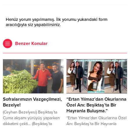
Henüz yorum yapılmamış. İlk yorumu yukarıdaki form
aracılığıyla siz yapabilirsiniz.
Benzer Konular
Sofralarımızın Vazgeçilmezi,
“Ertan Yılmaz’dan Okurlarına
Bezelye!
Özel Anı: Beşiktaş’ta Bir
Hayranla Buluşma.”
(Ceyhan Bezelyesi) Beşiktaş’ta
Cuma akşamı yürüyüş yaparken
“Ertan Yılmaz’dan Okurlarına Özel
dikkatimi çekti… (Beşiktaş’ta
Anı: Beşiktaş’ta Bir Hayranla
Cumartesi kurulan semt Pazarı)
Buluşma” Beşiktaş Çınar Gazetesi