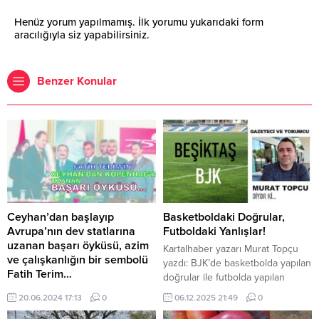
Henüz yorum yapılmamış. İlk yorumu yukarıdaki form
aracılığıyla siz yapabilirsiniz.
Benzer Konular
Ceyhan’dan başlayıp
Basketboldaki Doğrular,
Avrupa’nın dev statlarına
Futboldaki Yanlışlar!
uzanan başarı öyküsü, azim
Kartalhaber yazarı Murat Topçu
ve çalışkanlığın bir sembolü
yazdı: BJK’de basketbolda yapılan
Fatih Terim…
doğrular ile futbolda yapılan
Fatih Terim, Türk futbolunun
yanlışlar arasındaki uçurum artık
20.06.2024 17:13
0
06.12.2025 21:49
0
yetiştirdiği en önemli isimlerden
gizlenemiyor. Yıllardır