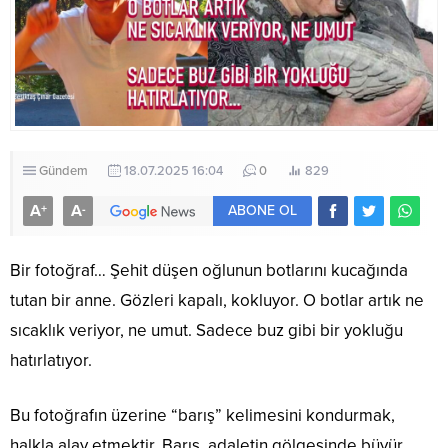
Gündem
18.07.2025 16:04
0
829
A
A
+
-
ABONE OL
Bir fotoğraf… Şehit düşen oğlunun botlarını kucağında
tutan bir anne. Gözleri kapalı, kokluyor. O botlar artık ne
sıcaklık veriyor, ne umut. Sadece buz gibi bir yokluğu
hatırlatıyor.
Bu fotoğrafın üzerine “barış” kelimesini kondurmak,
halkla alay etmektir. Barış, adaletin gölgesinde büyür.