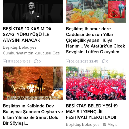
BEŞİKTAŞ 10 KASIM’DA
Beşiktaş Ihlamur dere
SAYGI YÜRÜYÜŞÜ İLE
Caddesinde uzun Yıllar
ATA’SINI ANACAK
Çiçekçilik yapan Hülya
Hanım… Ve Atatürk’ün Çiçek
Beşiktaş Belediyesi,
Sevgisini Lütfen Okuyalım…
Cumhuriyetimizin kurucusu Gazi
Mustafa Kemal Atatürk’ün
Beşiktaş Ihlamur dere
11.11.2025 15:38
0
02.02.2023 22:45
0
ebediyete intikalinin
Caddesinde uzun Yıllar Çiçekçilik
yapan Hülya Hanımı, ziyaret ettim,
hal hatır sordum. Tabi ki zaman
zamanda hediyelik çiçekler de
alıyorum. Ancak son zamanlarda
çiçekleri çok hak edenler olsa da
maalesef epeydir kimseye çiçek
almadım… Kısa bir süreden sonra
Beşiktaş’ın Kalbinde Dev
BEŞİKTAŞ BELEDİYESİ 19
değer verdiğim insanlara çiçekler
Buluşma: Şebnem Ceyhan ve
MAYIS’I ‘GENÇLİK
alacağım. Çünkü çiçeksiz bir
Ertan Yılmaz ile Sanat Dolu
FESTİVALİ’YLEKUTLADI!
dünya...
Bir Söyleşi…
Beşiktaş Belediyesi, 19 Mayıs