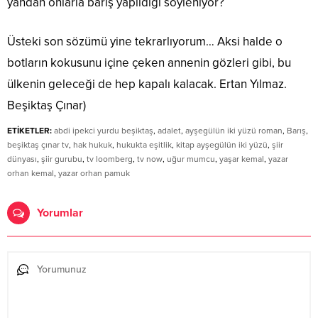
yandan onlarla barış yapıldığı söyleniyor?
Üsteki son sözümü yine tekrarlıyorum… Aksi halde o
botların kokusunu içine çeken annenin gözleri gibi, bu
ülkenin geleceği de hep kapalı kalacak. Ertan Yılmaz.
Beşiktaş Çınar)
ETİKETLER:
abdi ipekci yurdu beşiktaş
,
adalet
,
ayşegülün iki yüzü roman
,
Barış
,
beşiktaş çınar tv
,
hak hukuk
,
hukukta eşitlik
,
kitap ayşegülün iki yüzü
,
şiir
dünyası
,
şiir gurubu
,
tv loomberg
,
tv now
,
uğur mumcu
,
yaşar kemal
,
yazar
orhan kemal
,
yazar orhan pamuk
Yorumlar