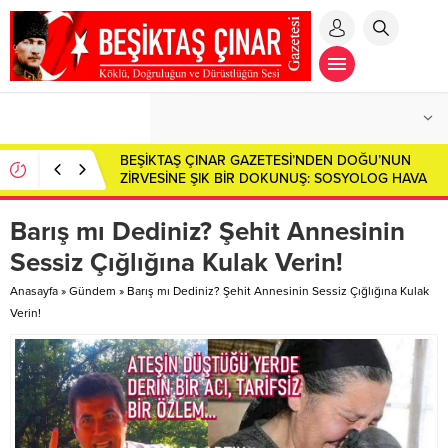
BEŞİKTAŞ ÇINAR GAZETESİ’NDEN DOĞU’NUN
ZİRVESİNE ŞIK BİR DOKUNUŞ: SOSYOLOG HAVA
HANIM AĞRI DAĞI’NIN ETEKLERİNDE!
Barış mı Dediniz? Şehit Annesinin
Sessiz Çığlığına Kulak Verin!
Anasayfa
»
Gündem
»
Barış mı Dediniz? Şehit Annesinin Sessiz Çığlığına Kulak
Verin!