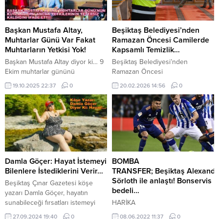
Başkan Mustafa Altay,
Beşiktaş Belediyesi’nden
Muhtarlar Günü Var Fakat
Ramazan Öncesi Camilerde
Muhtarların Yetkisi Yok!
Kapsamlı Temizlik…
Başkan Mustafa Altay diyor ki… 9
Beşiktaş Belediyesi’nden
Ekim muhtarlar gününü
Ramazan Öncesi
kutluyoruz… BU ANLAMLI
CamilerdeKapsamlı
19.10.2025 22:37
0
20.02.2026 14:56
0
GÜNDE muhtarlara yönelik sivil
TemizlikBeşiktaş Belediyesi,
toplum kuruluşların başkanları
Ramazan ayı öncesinde ilçe
yığılmış olan MUHTAR VE
genelindeki tüm
MUHTARLIK KURUMU
camilerdeyürüttüğü kapsamlı
SORUNLARINI VE ÇÖZÜMÜNÜ
temizlik ve dezenfeksiyon
GÜNDEME GETİRMELİDİR 19
çalışmalarını
Ekim muhtarlar gününde
tamamladı.Vatandaşların
muhtarların ekonomik ve sosyal
ibadetlerini daha hijyenik ve ferah
Damla Göçer: Hayat İstemeyi
BOMBA
haklarıyla birlikte muhtarlık
bir ortamdagerçekleştirebilmesi
Bilenlere İstediklerini Verir…
TRANSFER; Beşiktaş Alexande
kurumunun sorunlarına,
amacıyla yapılan çalışmalarla,
Sörloth ile anlaştı! Bonservis
Beşiktaş Çınar Gazetesi köşe
VAATLERLE DEĞİL ÇÖZÜM
ilçedeki camiler Ramazanayına
bedeli…
yazarı Damla Göçer, hayatın
GETİRİLEREK MÜJDELİ BİR GÜN...
hazır hale getirildi.Beşiktaş
sunabileceği fırsatları istemeyi
HARİKA
Belediyesi, on bir ayın sultanı
öğrenmenin önemini vurguladı.
TRANSFER; Beşiktaş siyah-
27.09.2024 19:40
0
08.06.2022 11:37
0
Ramazan ayının ruhuna uygun