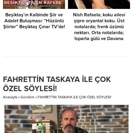
Beşiktaş’ın Kalbinde Şiir ve
Nish Rafaela; koku ailesi
Adalet Buluşması: “Hüzünlü
şipre oryantal koku. Üst
Şiirler” Beşiktaş Çınar TV’de!
notalarda; frenk üzümü
nektarı. Orta notalarda;
Isparta gülü ve Davana
(Isparta gülünün; likörlü
Davana ile birleşimi. Alt
notalarda ise; benzoin
reçinesi ve paçuli özü
içeriyor…
FAHRETTİN TASKAYA İLE ÇOK
ÖZEL SÖYLESİ!
Anasayfa
»
Gündem
»
FAHRETTİN TASKAYA İLE ÇOK ÖZEL SÖYLESİ!