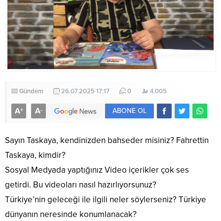
Gündem
26.07.2025 17:17
0
4.005
A
A
+
-
ABONE OL
Sayın Taskaya, kendinizden bahseder misiniz? Fahrettin
Taskaya, kimdir?
Sosyal Medyada yaptığınız Video içerikler çok ses
getirdi. Bu videoları nasıl hazırlıyorsunuz?
Türkiye’nin geleceği ile ilgili neler söylerseniz? Türkiye
dünyanın neresinde konumlanacak?