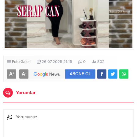
Foto Galeri
26.07.2025 21:15
0
802
A
A
+
-
ABONE OL
Yorumlar