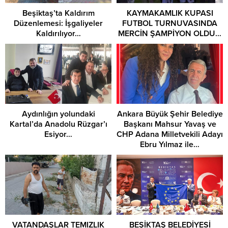
Beşiktaş’ta Kaldırım
KAYMAKAMLIK KUPASI
Düzenlemesi: İşgaliyeler
FUTBOL TURNUVASINDA
Kaldırılıyor…
MERCİN ŞAMPİYON OLDU…
Aydınlığın yolundaki
Ankara Büyük Şehir Belediye
Kartal’da Anadolu Rüzgar’ı
Başkanı Mahsur Yavaş ve
Esiyor…
CHP Adana Milletvekili Adayı
Ebru Yılmaz ile…
VATANDAŞLAR TEMIZLIK
BEŞİKTAŞ BELEDİYESİ