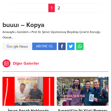
1
2
buuuı – Kopya
Anasayfa
»
Gündem
»
Prof. Dr. Şener Üşümezsoy Beşiktaş Çınar'ın Konuğu
Olacak...
ABONE OL
Diğer Galeriler
İnsan Ancak Haklarıyla
Ayşegül’ün İki Yüzü Romanı: