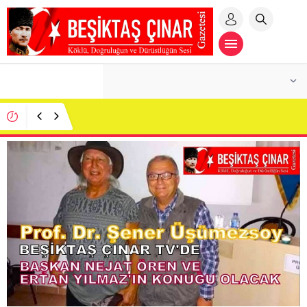
MİLLİ İRADEYE MAHKEME DUVARI! İBB
DAVASINDA BENZERSİZ SKANDAL:
CUMHURBAŞKANI ADAYI İMAMOĞLU SALONDAN
ÇIKARILDI!