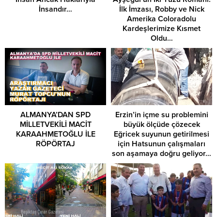
İnsandır…
İlk İmzası, Robby ve Nick
Amerika Coloradolu
Kardeşlerimize Kısmet
Oldu…
ALMANYA’DAN SPD
Erzin’in içme su problemini
MİLLETVEKİLİ MACİT
büyük ölçüde çözecek
KARAAHMETOĞLU İLE
Eğricek suyunun getirilmesi
RÖPÖRTAJ
için Hatsunun çalışmaları
son aşamaya doğru geliyor…