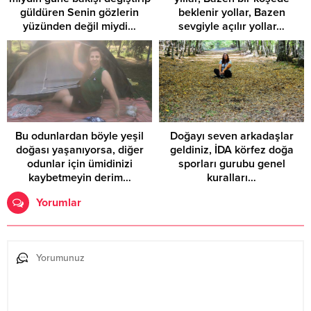
güldüren Senin gözlerin
beklenir yollar, Bazen
yüzünden değil miydi…
sevgiyle açılır yollar…
Bu odunlardan böyle yeşil
Doğayı seven arkadaşlar
doğası yaşanıyorsa, diğer
geldiniz, İDA körfez doğa
odunlar için ümidinizi
sporları gurubu genel
kaybetmeyin derim…
kuralları…
Yorumlar