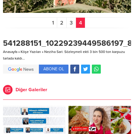
1
2
3
4
541288151_10229239449586197_8
Anasayfa
»
Köşe Yazıları
»
Neziha Sari: Sözleşmeli ekti 3 bin 500 ton karpuzu
tarlada kaldı...
ABONE OL
Diğer Galeriler