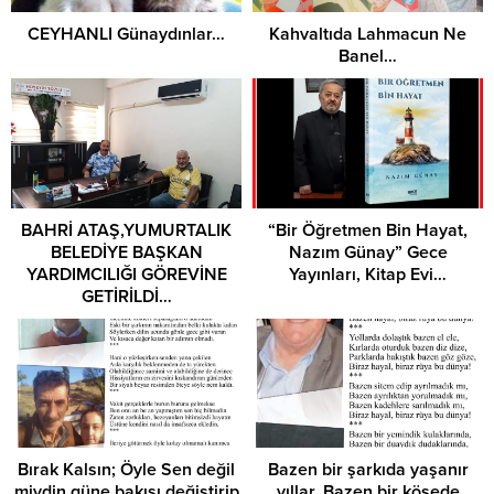
CEYHANLI Günaydınlar…
Kahvaltıda Lahmacun Ne
Banel…
BAHRİ ATAŞ,YUMURTALIK
“Bir Öğretmen Bin Hayat,
BELEDİYE BAŞKAN
Nazım Günay” Gece
YARDIMCILIĞI GÖREVİNE
Yayınları, Kitap Evi…
GETİRİLDİ…
Bırak Kalsın; Öyle Sen değil
Bazen bir şarkıda yaşanır
miydin güne bakışı değiştirip
yıllar, Bazen bir köşede