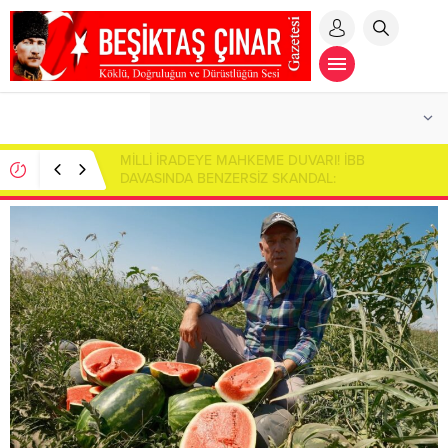
MİLLİ İRADEYE MAHKEME DUVARI! İBB
DAVASINDA BENZERSİZ SKANDAL:
CUMHURBAŞKANI ADAYI İMAMOĞLU SALONDAN
ÇIKARILDI!