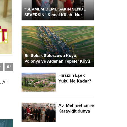
“SEVMEM DEME SAKIN SENDE
SEVERSİN” Kemal Külah- Nur
Parlar
Bir Sokak Sułoszowa Köyü,
Polonya ve Ardahan Tepeler Köyü
A
2 Kare…
-
+
Hırsızın Eşek
Yükü Ne Kadar?
 Ali
Av. Mehmet Emre
Karayiğit dünya
evine girdi…