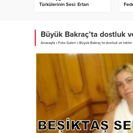
Türkülerinin Sesi: Ertan
Fede
Yılmaz’ın Röportajı…
Nevş
Baş
Büyük Bakraç’ta dostluk ve 
Anasayfa
»
Foto Galeri
»
Büyük Bakraç’ta dostluk ve tatilin 