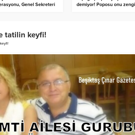
rasyonu, Genel Sekreteri
demiyor! Poposu onu zeng
ehir Gazeteciler Cemiyeti
yaptı…
kanı Bayram Ekici…
tatilin keyfi!
keyfi!
Gaziantep İslahiye’de 
Asuman Krause, Biyografi…
Antep Karası Parmak