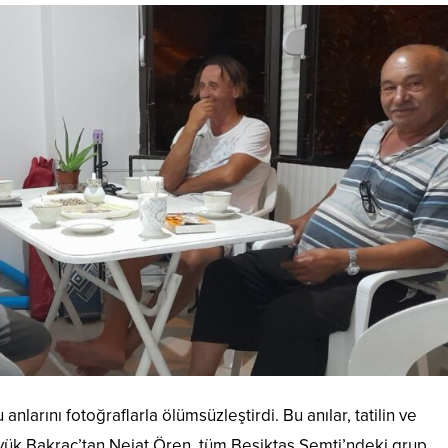
anlarını fotoğraflarla ölümsüzleştirdi. Bu anılar, tatilin ve
 Büyük Bakraç’tan Nejat Ören, tüm Beşiktaş Semti’ndeki grup