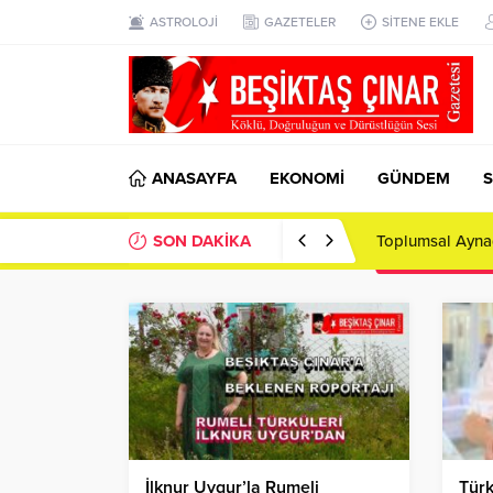
ASTROLOJİ
GAZETELER
SİTENE EKLE
ANASAYFA
EKONOMİ
GÜNDEM
S
SON DAKİKA
Toplumsal Ayna
İlknur Uygur’la Rumeli
Türk