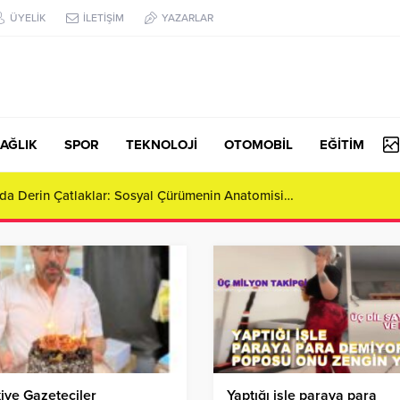
ÜYELİK
İLETİŞİM
YAZARLAR
AĞLIK
SPOR
TEKNOLOJİ
OTOMOBİL
EĞİTİM
da Derin Çatlaklar: Sosyal Çürümenin Anatomisi…
iye Gazeteciler
Yaptığı işle paraya para