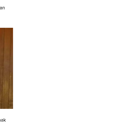
man
mak