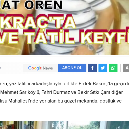
A
ABONE OL
9
, yaz tatilini arkadaşlarıyla birlikte Erdek Bakraç’ta geçirdi.
az, Mehmet Sarıköylü, Fahri Durmaz ve Bekir Sıtkı Çam diğer
Tatlısu Mahallesi’nde yer alan bu güzel mekanda, dostluk ve