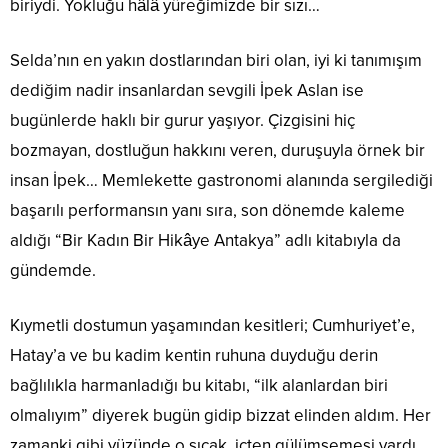
biriydi. Yokluğu hâlâ yüreğimizde bir sızı…
Selda’nın en yakın dostlarından biri olan, iyi ki tanımışım
dediğim nadir insanlardan sevgili İpek Aslan ise
bugünlerde haklı bir gurur yaşıyor. Çizgisini hiç
bozmayan, dostluğun hakkını veren, duruşuyla örnek bir
insan İpek… Memlekette gastronomi alanında sergilediği
başarılı performansın yanı sıra, son dönemde kaleme
aldığı “Bir Kadın Bir Hikâye Antakya” adlı kitabıyla da
gündemde.
Kıymetli dostumun yaşamından kesitleri; Cumhuriyet’e,
Hatay’a ve bu kadim kentin ruhuna duyduğu derin
bağlılıkla harmanladığı bu kitabı, “ilk alanlardan biri
olmalıyım” diyerek bugün gidip bizzat elinden aldım. Her
zamanki gibi yüzünde o sıcak, içten gülümsemesi vardı.