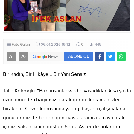
Foto Galeri
06.01.2026 19:12
0
445
A
A
+
-
ABONE OL
Bir Kadın, Bir Hikâye… Bir Yanı Sensiz
Talip Köleoğlu: “Bazı insanlar vardır; yaşadıkları kısa ya da
uzun ömürden bağımsız olarak geride kocaman izler
bırakırlar. Çevre konusunda yaptığı başarılı çalışmalarla
gönüllerimizi fetheden, genç yaşta aramızdan ayrılarak
içimizi yakan canım dostum Selda Asker de onlardan