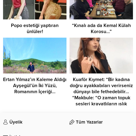
Popo estetiği yaptıran
“Kınalı ada da Kemal Külah
ünlüler!
Korosu…”
Ertan Yılmaz’ın Kaleme Aldığı
Kuaför Kıymet: “Bir kadına
Ayşegül’ün İki Yüzü,
doğru ayakkabıları verirseniz
Romanının İçeriği…
dünyayı bile fethedebilir…
“Makbule: “O zaman topuk
sesleri kravatlıların ıslık
yarışlarını yenmeye devam
etsin…”
Üyelik
Tüm Yazarlar