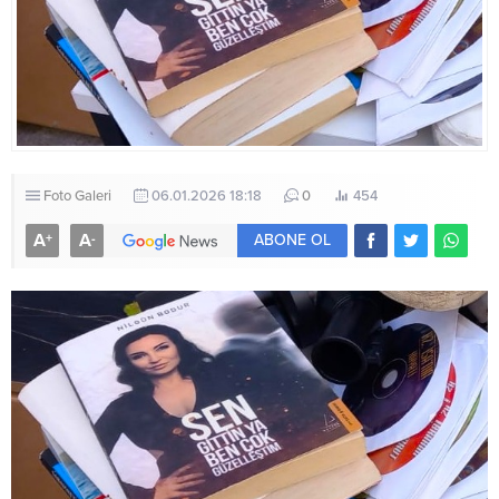
Foto Galeri
06.01.2026 18:18
0
454
A
A
+
-
ABONE OL